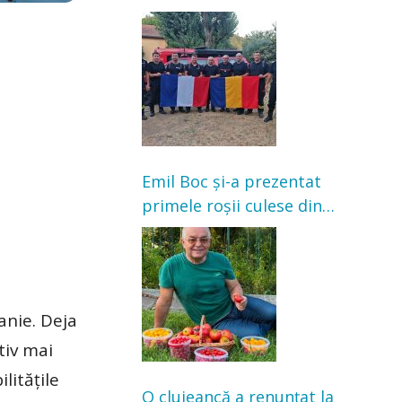
Franța. Au intervenit la
incendii de vegetație și
pădure
Emil Boc și-a prezentat
primele roșii culese din
grădină: „Niciun magazin
nu poate oferi această
satisfacție”
anie. Deja
tiv mai
lităţile
O clujeancă a renunțat la