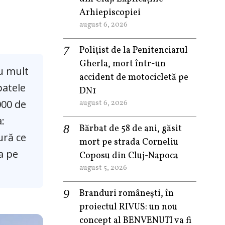
Arhiepiscopiei
august 6, 2026
Polițist de la Penitenciarul
Gherla, mort într-un
u mult
accident de motocicletă pe
patele
DN1
000 de
august 6, 2026
a:
Bărbat de 58 de ani, găsit
ură ce
mort pe strada Corneliu
a pe
Coposu din Cluj-Napoca
august 5, 2026
Branduri românești, în
proiectul RIVUS: un nou
concept al BENVENUTI va fi