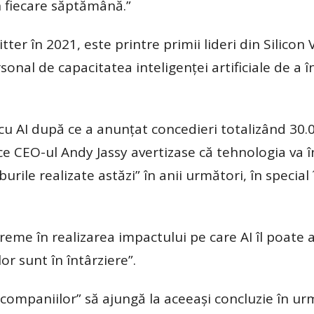
n fiecare săptămână.”
ter în 2021, este printre primii lideri din Silicon 
onal de capacitatea inteligenţei artificiale de a î
u AI după ce a anunţat concedieri totalizând 30.
 ce CEO-ul Andy Jassy avertizase că tehnologia va
rile realizate astăzi” în anii următori, în special 
eme în realizarea impactului pe care AI îl poate 
r sunt în întârziere”.
 companiilor” să ajungă la aceeaşi concluzie în ur