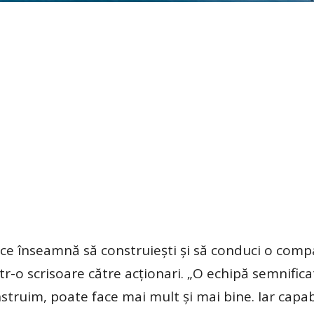
ce înseamnă să construieşti şi să conduci o comp
tr-o scrisoare către acţionari. „O echipă semnifica
truim, poate face mai mult şi mai bine. Iar capabi