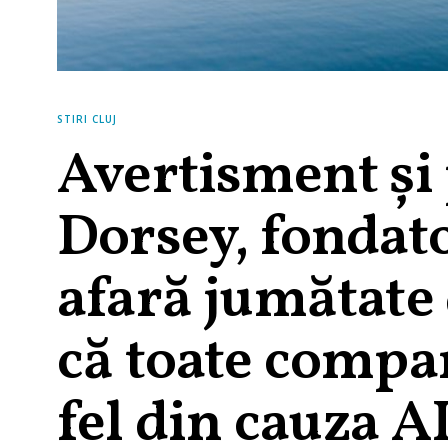
STIRI CLUJ
Avertisment și 
Dorsey, fondato
afară jumătate 
că toate compan
fel din cauza A