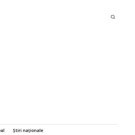
eal
Știri naționale