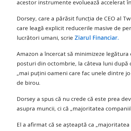
acestor instrumente evoluează accelerat î
Dorsey, care a părăsit funcţia de CEO al Twit
care leagă explicit reducerile masive de pers
lucrători umani, scrie
Ziarul Financiar.
Amazon a încercat să minimizeze legătura c
posturi din octombrie, la câteva luni după
„mai puţini oameni care fac unele dintre jobu
de birou.
Dorsey a spus că nu crede că este prea devr
asupra muncii, ci că „majoritatea companiilo
El a afirmat că se aşteaptă ca „majoritatea