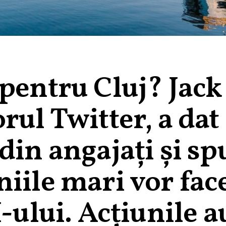
pentru Cluj? Jack
rul Twitter, a dat
din angajaţi şi s
iile mari vor face
I-ului. Acţiunile a