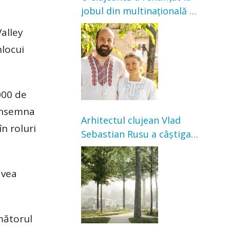
jobul din multinațională și
s-a mutat la țară. Acum
Valley
cultivă legume în grădina
nlocui
bunicilor
000 de
 însemna
Arhitectul clujean Vlad
în roluri
Sebastian Rusu a câștigat
concursul pentru
transformarea Grădinii
avea
Casei Universitarilor
mătorul