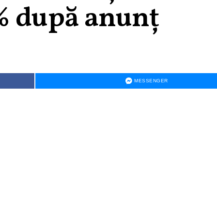
% după anunţ
MESSENGER