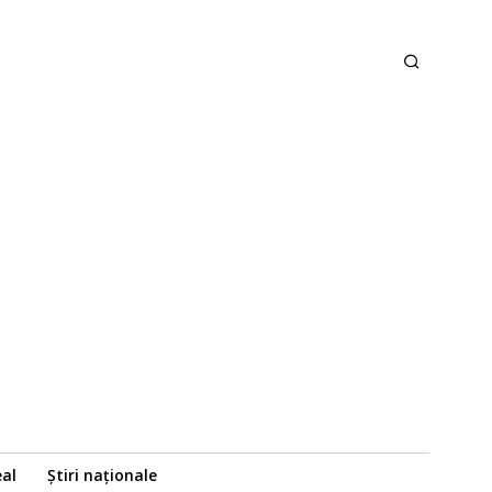
eal
Știri naționale