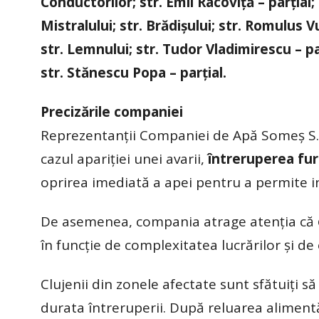
Conductorilor; str. Emil Racoviță – parțial; 
Mistralului; str. Brădișului; str. Romulus Vui
str. Lemnului; str. Tudor Vladimirescu – parț
str. Stănescu Popa – parțial.
Precizările companiei
Reprezentanții Companiei de Apă Someș S.A. 
cazul apariției unei avarii,
întreruperea fur
oprirea imediată a apei pentru a permite in
De asemenea, compania atrage atenția că
în funcție de complexitatea lucrărilor și de 
Clujenii din zonele afectate sunt sfătuiți s
durata întreruperii. După reluarea alimentăr