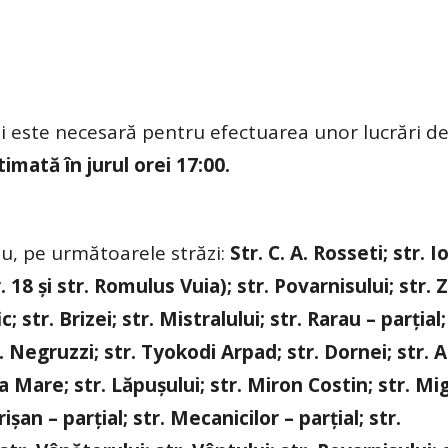
i este necesară pentru efectuarea unor lucrări d
imată în jurul orei 17:00.
iu, pe următoarele străzi:
Str. C. A. Rosseti; str. I
18 și str. Romulus Vuia); str. Povarnisului; str. Z
str. Brizei; str. Mistralului; str. Rarau – parțial;
C. Negruzzi; str. Tyokodi Arpad; str. Dornei; str.
aia Mare; str. Lăpușului; str. Miron Costin; str. Mi
ișan – parțial; str. Mecanicilor – parțial; str.