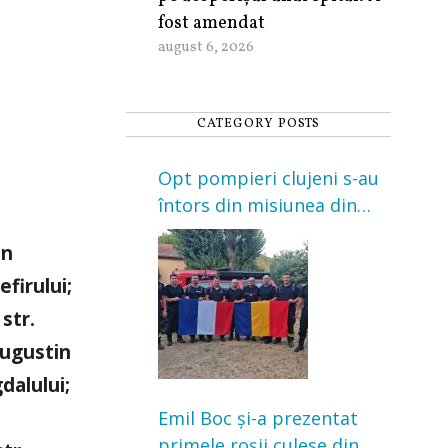
fost amendat
august 6, 2026
CATEGORY POSTS
e
Opt pompieri clujeni s-au
întors din misiunea din
Franța. Au intervenit la
on
incendii de vegetație și
efirului;
pădure
 str.
 Augustin
gdalului;
Emil Boc și-a prezentat
primele roșii culese din