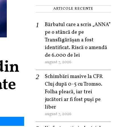
ARTICOLE RECENTE
Bărbatul care a scris „ANNA”
pe o stâncă de pe
Transfăgărășan a fost
identificat. Riscă o amendă
de 6.000 de lei
din
august 7, 2026
Schimbări masive la CFR
ate
Cluj după 0-5 cu Tromso.
Folha pleacă, iar trei
jucători ar fi fost puși pe
liber
august 7, 2026