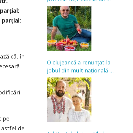
str.
grădină: „Niciun magazin
parțial;
nu poate oferi această
 parțial;
satisfacție”
ază că, în
O clujeancă a renunțat la
necesară
jobul din multinațională și
s-a mutat la țară. Acum
cultivă legume în grădina
dificări
bunicilor
c pe
 astfel de