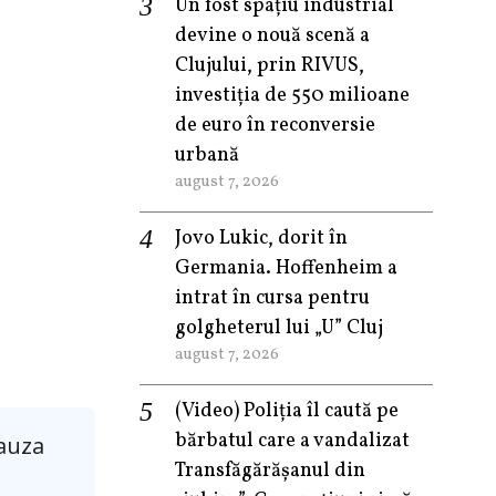
Un fost spațiu industrial
devine o nouă scenă a
Clujului, prin RIVUS,
investiția de 550 milioane
de euro în reconversie
urbană
august 7, 2026
Jovo Lukic, dorit în
Germania. Hoffenheim a
intrat în cursa pentru
golgheterul lui „U” Cluj
august 7, 2026
(Video) Poliția îl caută pe
bărbatul care a vandalizat
cauza
Transfăgărășanul din