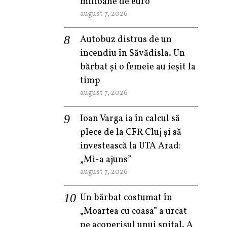
milioane de euro
august 7, 2026
Autobuz distrus de un
incendiu în Săvădisla. Un
bărbat și o femeie au ieșit la
timp
august 7, 2026
Ioan Varga ia în calcul să
plece de la CFR Cluj și să
investească la UTA Arad:
„Mi-a ajuns”
august 7, 2026
Un bărbat costumat în
„Moartea cu coasa” a urcat
pe acoperișul unui spital. A