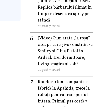
„iubire”. Ce sancțiuni riscă.
Replica bărbatului filmat în
timp ce desena cu spray pe
stâncă
august 7, 2026
(Video) Cum arată „la roşu”
casa pe care şi-o construiesc
Smiley şi Gina Pistol în
Ardeal. Trei dormitoare,
living spațios și sobă
august 7, 2026
Rondocarton, compania cu
fabrică la Apahida, trece la
roboți pentru transportul
intern. Primul pas costă 7