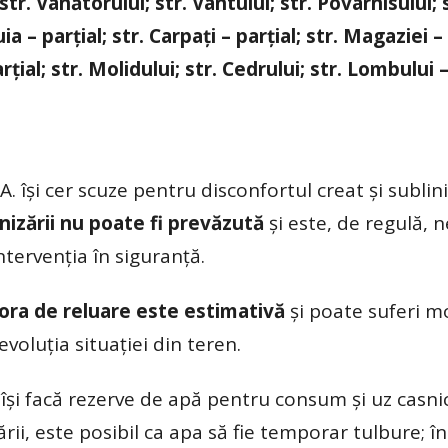
str. Vânătorului; str. Vântului; str. Povarnisului; 
a – parțial; str. Carpați – parțial; str. Magaziei – 
ial; str. Molidului; str. Cedrului; str. Lombului –
își cer scuze pentru disconfortul creat și sublini
nizării nu poate fi prevăzută
și este, de regulă, 
tervenția în siguranță.
ora de reluare este estimativă
și poate suferi mo
evoluția situației din teren.
ă își facă rezerve de apă pentru consum și uz casni
ii, este posibil ca apa să fie temporar tulbure; în