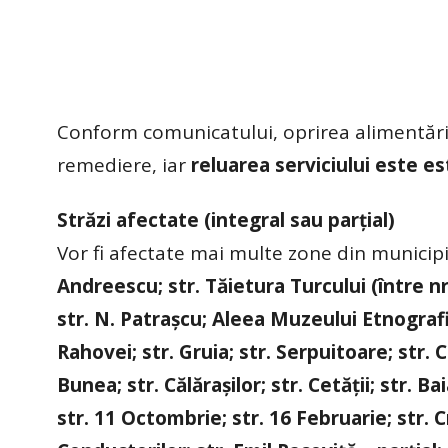
Conform comunicatului, oprirea alimentări
remediere, iar
reluarea serviciului este est
Străzi afectate (integral sau parțial)
Vor fi afectate mai multe zone din municip
Andreescu; str. Tăietura Turcului (între nr. 
str. N. Patrașcu; Aleea Muzeului Etnografic; 
Rahovei; str. Gruia; str. Serpuitoare; str. 
Bunea; str. Călărașilor; str. Cetății; str. B
str. 11 Octombrie; str. 16 Februarie; str. Cr