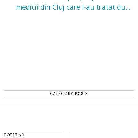
medicii din Cluj care l-au tratat după
un accident: „Nu m-am simțit un
număr”
CATEGORY POSTS
POPULAR