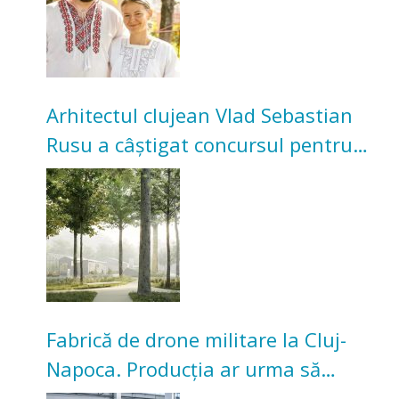
Arhitectul clujean Vlad Sebastian
Rusu a câștigat concursul pentru
transformarea Grădinii Casei
Universitarilor
Fabrică de drone militare la Cluj-
Napoca. Producția ar urma să
înceapă în toamna acestui an