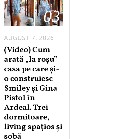
03
AUGUST 7, 2026
(Video) Cum
arată „la roşu”
casa pe care şi-
o construiesc
Smiley şi Gina
Pistol în
Ardeal. Trei
dormitoare,
living spațios și
sobă