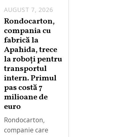
AUGUST 7, 2026
A
U
Rondocarton,
G
compania cu
U
fabrică la
S
Apahida, trece
T
la roboți pentru
7
,
transportul
2
intern. Primul
0
pas costă 7
2
milioane de
6
euro
Rondocarton,
companie care