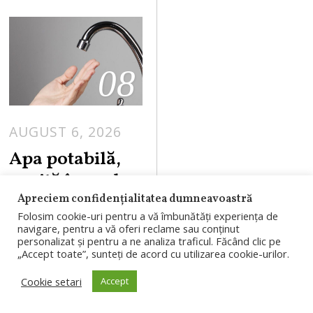
08
AUGUST 6, 2026
Apa potabilă,
oprită în 35 de
localități din
Apreciem confidențialitatea dumneavoastră
Folosim cookie-uri pentru a vă îmbunătăți experiența de
Cluj și Sălaj.
navigare, pentru a vă oferi reclame sau conținut
Programul
personalizat și pentru a ne analiza traficul. Făcând clic pe
„Accept toate”, sunteți de acord cu utilizarea cookie-urilor.
întreruperilor
Cookie setari
Accept
Compania de Apă