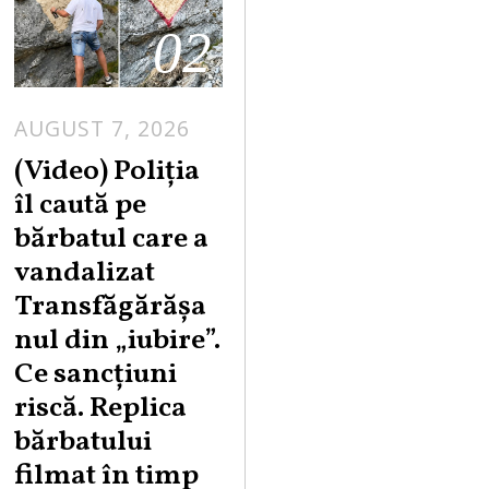
02
AUGUST 7, 2026
A
U
(Video) Poliția
G
îl caută pe
U
bărbatul care a
S
vandalizat
T
Transfăgărășa
7
,
nul din „iubire”.
2
Ce sancțiuni
0
riscă. Replica
2
bărbatului
6
filmat în timp