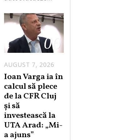
06
AUGUST 7, 2026
Ioan Varga ia în
calcul să plece
de la CFR Cluj
și să
investească la
UTA Arad: „Mi-
a ajuns”