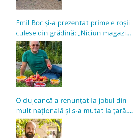
Emil Boc și-a prezentat primele roșii
culese din grădină: „Niciun magazin
nu poate oferi această satisfacție”
O clujeancă a renunțat la jobul din
multinațională și s-a mutat la țară.
Acum cultivă legume în grădina
bunicilor