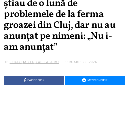
știau de o lună de
problemele de la ferma
groazei din Cluj, dar nu au
anunțat pe nimeni: „Nu i-
am anunțat”
DE
REDACȚIA CLUJCAPITALA.RO
FEBRUARIE 20, 2026
FACEBOOK
MESSENGER