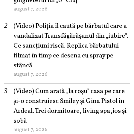
golgheterul lui „U” Cluj
august 7, 2026
(Video) Poliția îl caută pe bărbatul care a
vandalizat Transfăgărășanul din „iubire”.
Ce sancțiuni riscă. Replica bărbatului
filmat în timp ce desena cu spray pe
stâncă
august 7, 2026
(Video) Cum arată „la roşu” casa pe care
şi-o construiesc Smiley şi Gina Pistol în
Ardeal. Trei dormitoare, living spațios și
sobă
august 7, 2026