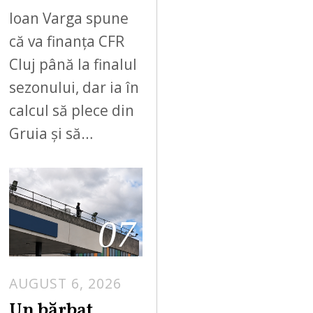
Ioan Varga spune
că va finanța CFR
Cluj până la finalul
sezonului, dar ia în
calcul să plece din
Gruia și să…
07
AUGUST 6, 2026
Un bărbat