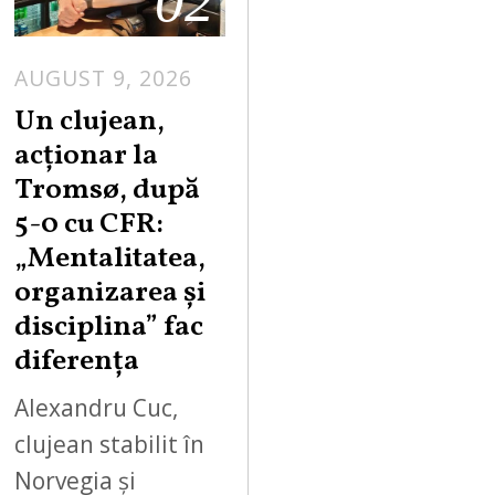
02
AUGUST 9, 2026
Un clujean,
acționar la
Tromsø, după
5-0 cu CFR:
„Mentalitatea,
organizarea și
disciplina” fac
diferența
Alexandru Cuc,
clujean stabilit în
Norvegia și