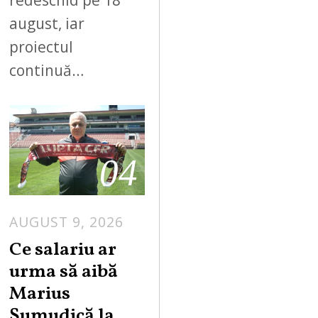
august, iar
proiectul
continuă…
04
AUGUST 9, 2026
Ce salariu ar
urma să aibă
Marius
Șumudică la