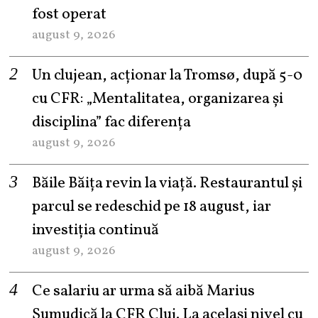
fost operat
august 9, 2026
Un clujean, acționar la Tromsø, după 5-0
cu CFR: „Mentalitatea, organizarea și
disciplina” fac diferența
august 9, 2026
Băile Băița revin la viață. Restaurantul și
parcul se redeschid pe 18 august, iar
investiția continuă
august 9, 2026
Ce salariu ar urma să aibă Marius
Șumudică la CFR Cluj. La același nivel cu