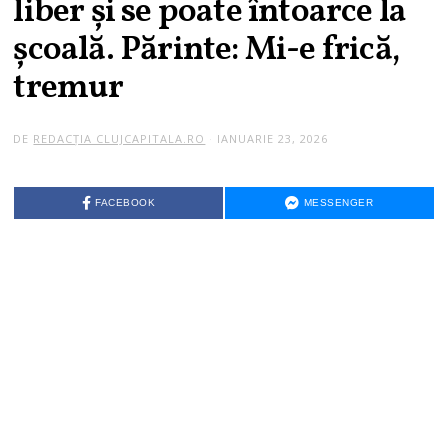
liber şi se poate întoarce la
şcoală. Părinte: Mi-e frică,
tremur
DE
REDACȚIA CLUJCAPITALA.RO
IANUARIE 23, 2026
FACEBOOK
MESSENGER