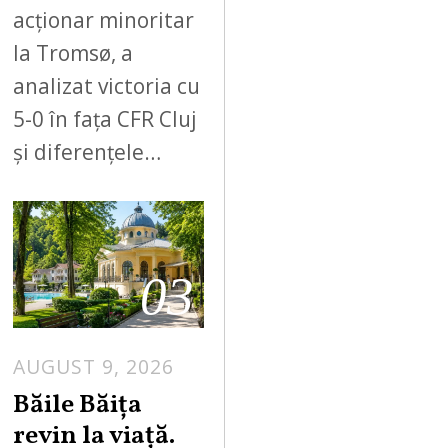
acționar minoritar
la Tromsø, a
analizat victoria cu
5-0 în fața CFR Cluj
și diferențele…
03
AUGUST 9, 2026
A
U
Băile Băița
G
revin la viață.
U