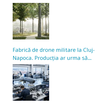
transformarea Grădinii Casei
Universitarilor
Fabrică de drone militare la Cluj-
Napoca. Producția ar urma să
înceapă în toamna acestui an