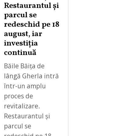
Restaurantul și
S
parcul se
T
redeschid pe 18
9
,
august, iar
2
investiția
0
continuă
2
6
Băile Băița de
lângă Gherla intră
într-un amplu
proces de
revitalizare.
Restaurantul și
parcul se
redeschid pe 18