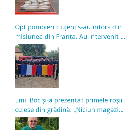
Opt pompieri clujeni s-au întors din
misiunea din Franța. Au intervenit la
incendii de vegetație și pădure
Emil Boc și-a prezentat primele roșii
culese din grădină: „Niciun magazin
nu poate oferi această satisfacție”