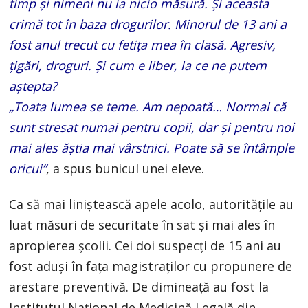
timp și nimeni nu ia nicio măsură. Şi aceasta
crimă tot în baza drogurilor. Minorul de 13 ani a
fost anul trecut cu fetiţa mea în clasă. Agresiv,
țigări, droguri. Şi cum e liber, la ce ne putem
aștepta?
„Toata lumea se teme. Am nepoată… Normal că
sunt stresat numai pentru copii, dar şi pentru noi
mai ales ăștia mai vârstnici. Poate să se întâmple
oricui”
, a spus bunicul unei eleve.
Ca să mai liniștească apele acolo, autoritățile au
luat măsuri de securitate în sat și mai ales în
apropierea școlii. Cei doi suspecți de 15 ani au
fost aduşi în fața magistraților cu propunere de
arestare preventivă. De dimineață au fost la
Institutul Național de Medicină Legală din