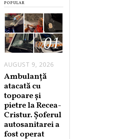
POPULAR
01
AUGUST 9, 2026
Ambulanță
atacată cu
topoare și
pietre la Recea-
Cristur. Șoferul
autosanitarei a
fost operat