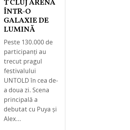
T CLUJ ARENA
ÎNTR-O
GALAXIE DE
LUMINĂ
Peste 130.000 de
participanți au
trecut pragul
festivalului
UNTOLD în cea de-
a doua zi. Scena
principală a
debutat cu Puya și
Alex…