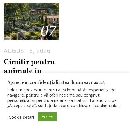
07
AUGUST 8, 2026
Cimitir pentru
animale în
Cluj-Napoca.
Apreciem confidențialitatea dumneavoastră
Consiliul Local
Folosim cookie-uri pentru a vă îmbunătăți experiența de
navigare, pentru a vă oferi reclame sau conținut
a aprobat PUZ-
personalizat și pentru a ne analiza traficul. Făcând clic pe
ul pentru
„Accept toate”, sunteți de acord cu utilizarea cookie-urilor.
proiectul din
Cookie setari
Accept
Valea