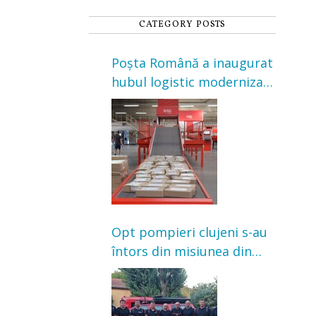
CATEGORY POSTS
Poșta Română a inaugurat
hubul logistic modernizat
din Cluj-Napoca. Investiție
de 3 milioane de euro
Opt pompieri clujeni s-au
întors din misiunea din
Franța. Au intervenit la
incendii de vegetație și
pădure