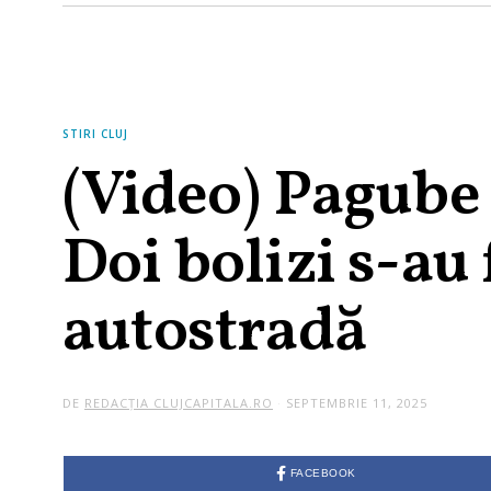
STIRI CLUJ
(Video) Pagube 
Doi bolizi s-au
autostradă
DE
REDACȚIA CLUJCAPITALA.RO
SEPTEMBRIE 11, 2025
FACEBOOK