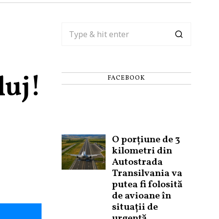
luj!
FACEBOOK
O porțiune de 3
kilometri din
Autostrada
Transilvania va
putea fi folosită
de avioane în
situații de
urgență