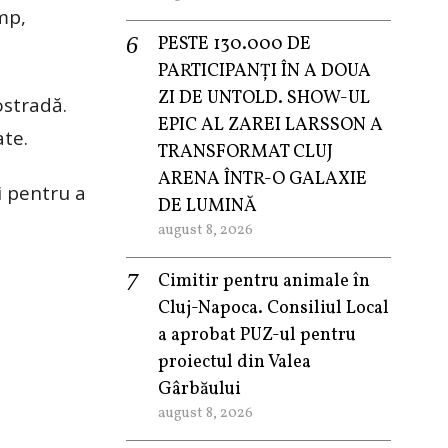
mp,
PESTE 130.000 DE
PARTICIPANȚI ÎN A DOUA
ZI DE UNTOLD. SHOW-UL
ostradă.
EPIC AL ZAREI LARSSON A
ate.
TRANSFORMAT CLUJ
ARENA ÎNTR-O GALAXIE
și pentru a
DE LUMINĂ
august 8, 2026
Cimitir pentru animale în
Cluj-Napoca. Consiliul Local
a aprobat PUZ-ul pentru
proiectul din Valea
Gârbăului
august 8, 2026