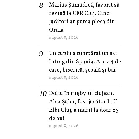
Marius Șumudică, favorit să
revină la CFR Cluj. Cinci
jucători ar putea pleca din
Gruia
august 8, 2026
Un cuplu a cumpărat un sat
întreg din Spania. Are 44 de
case, biserică, școală și bar
august 8, 2026
Doliu în rugby-ul clujean.
Alex Șuler, fost jucător la U
Elbi Cluj, a murit la doar 25
de ani
august 8, 2026