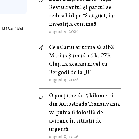
Restaurantul și parcul se
redeschid pe 18 august, iar
investiția continuă
a urcarea
august 9, 2026
Ce salariu ar urma să aibă
Marius Șumudică la CFR
Cluj. La același nivel cu
Bergodi de la „U”
august 9, 2026
O porțiune de 3 kilometri
din Autostrada Transilvania
va putea fi folosită de
avioane în situații de
urgență
august 8, 2026