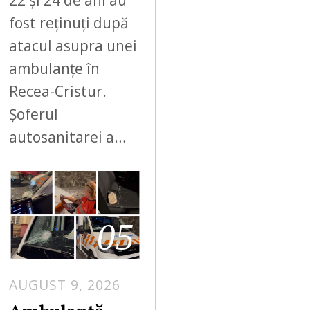
22 și 24 de ani au
fost reținuți după
atacul asupra unei
ambulanțe în
Recea-Cristur.
Șoferul
autosanitarei a…
05
AUGUST 9, 2026