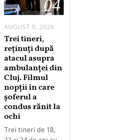
04
AUGUST 9, 2026
Trei tineri,
reținuți după
atacul asupra
ambulanței din
Cluj. Filmul
nopții în care
șoferul a
condus rănit la
ochi
Trei tineri de 18,