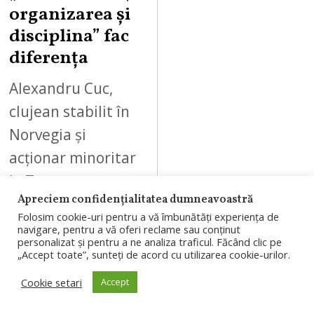
organizarea și
disciplina” fac
diferența
Alexandru Cuc,
clujean stabilit în
Norvegia și
acționar minoritar
la Tromsø, a
Apreciem confidențialitatea dumneavoastră
analizat victoria cu
Folosim cookie-uri pentru a vă îmbunătăți experiența de
5-0 în fața CFR Cluj
navigare, pentru a vă oferi reclame sau conținut
personalizat și pentru a ne analiza traficul. Făcând clic pe
și diferențele…
„Accept toate”, sunteți de acord cu utilizarea cookie-urilor.
Cookie setari
Accept