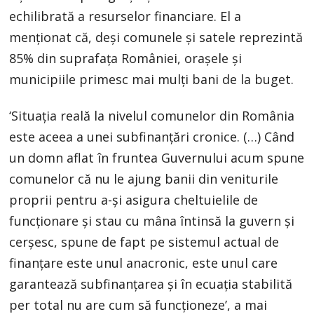
echilibrată a resurselor financiare. El a
menționat că, deși comunele și satele reprezintă
85% din suprafața României, orașele și
municipiile primesc mai mulți bani de la buget.
‘Situația reală la nivelul comunelor din România
este aceea a unei subfinanțări cronice. (…) Când
un domn aflat în fruntea Guvernului acum spune
comunelor că nu le ajung banii din veniturile
proprii pentru a-și asigura cheltuielile de
funcționare și stau cu mâna întinsă la guvern și
cerșesc, spune de fapt pe sistemul actual de
finanțare este unul anacronic, este unul care
garantează subfinanțarea și în ecuația stabilită
per total nu are cum să funcționeze’, a mai