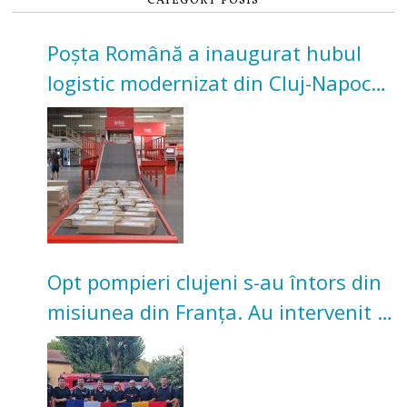
CATEGORY POSTS
Poșta Română a inaugurat hubul
logistic modernizat din Cluj-Napoca.
Investiție de 3 milioane de euro
Opt pompieri clujeni s-au întors din
misiunea din Franța. Au intervenit la
incendii de vegetație și pădure