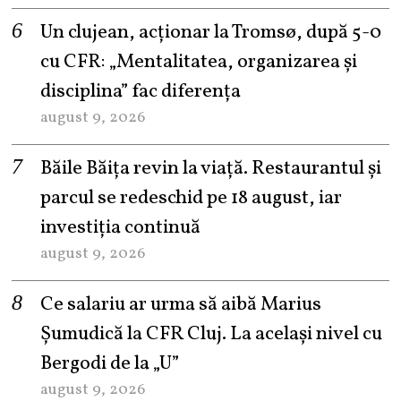
Un clujean, acționar la Tromsø, după 5-0
cu CFR: „Mentalitatea, organizarea și
disciplina” fac diferența
august 9, 2026
Băile Băița revin la viață. Restaurantul și
parcul se redeschid pe 18 august, iar
investiția continuă
august 9, 2026
Ce salariu ar urma să aibă Marius
Șumudică la CFR Cluj. La același nivel cu
Bergodi de la „U”
august 9, 2026