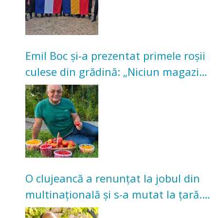
Emil Boc și-a prezentat primele roșii
culese din grădină: „Niciun magazin
nu poate oferi această satisfacție”
O clujeancă a renunțat la jobul din
multinațională și s-a mutat la țară.
Acum cultivă legume în grădina