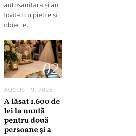
autosanitara și au
lovit-o cu pietre și
obiecte…
02
AUGUST 9, 2026
A lăsat 1.600 de
lei la nuntă
pentru două
persoane și a