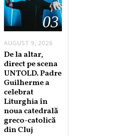
03
AUGUST 9, 2026
De la altar,
direct pe scena
UNTOLD. Padre
Guilherme a
celebrat
Liturghia în
noua catedrală
greco-catolică
din Cluj