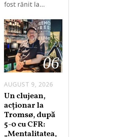
fost rănit la…
06
AUGUST 9, 2026
Un clujean,
acționar la
Tromsø, după
5-0 cu CFR:
„Mentalitatea,