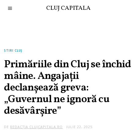
CLUJ CAPITALA
STIRI CLUJ
Primăriile din Cluj se închid
mâine. Angajații
declanșează greva:
„Guvernul ne ignoră cu
desăvârșire”
DE
REDACȚIA CLUJCAPITALA.RO
IULIE 22, 2025