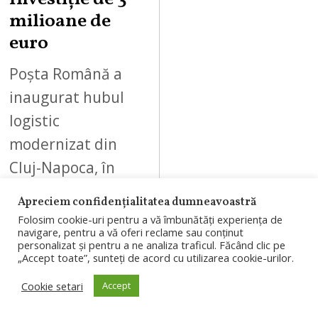
milioane de
euro
Poșta Română a
inaugurat hubul
logistic
modernizat din
Cluj-Napoca, în
urma unei
Apreciem confidențialitatea dumneavoastră
investiții anunțate
Folosim cookie-uri pentru a vă îmbunătăți experiența de
navigare, pentru a vă oferi reclame sau conținut
de 3 milioane de
personalizat și pentru a ne analiza traficul. Făcând clic pe
„Accept toate”, sunteți de acord cu utilizarea cookie-urilor.
euro. Centrul
poate procesa…
Cookie setari
Accept