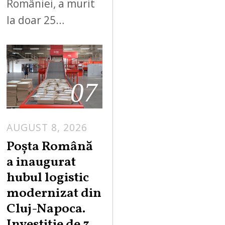
României, a murit
la doar 25…
07
AUGUST 8, 2026
Poșta Română
a inaugurat
hubul logistic
modernizat din
Cluj-Napoca.
Investiție de 3