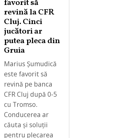
favorit să
revină la CFR
Cluj. Cinci
jucători ar
putea pleca din
Gruia
Marius Șumudică
este favorit să
revină pe banca
CFR Cluj după 0-5
cu Tromso.
Conducerea ar
căuta și soluții
pentru plecarea