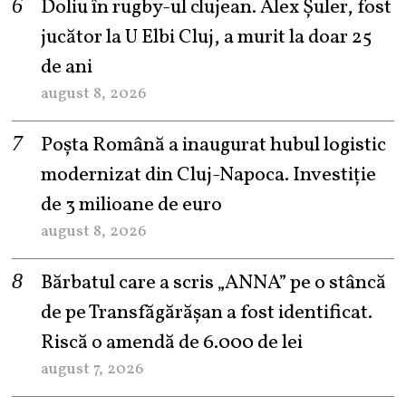
Doliu în rugby-ul clujean. Alex Șuler, fost
jucător la U Elbi Cluj, a murit la doar 25
de ani
august 8, 2026
Poșta Română a inaugurat hubul logistic
modernizat din Cluj-Napoca. Investiție
de 3 milioane de euro
august 8, 2026
Bărbatul care a scris „ANNA” pe o stâncă
de pe Transfăgărășan a fost identificat.
Riscă o amendă de 6.000 de lei
august 7, 2026