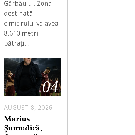
Gârbăului. Zona
destinată
cimitirului va avea
8.610 metri
pătrați…
04
AUGUST 8, 2026
Marius
Șumudică,