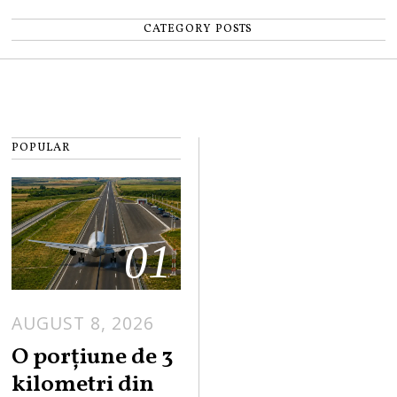
CATEGORY POSTS
POPULAR
01
AUGUST 8, 2026
A
U
O porțiune de 3
G
kilometri din
U