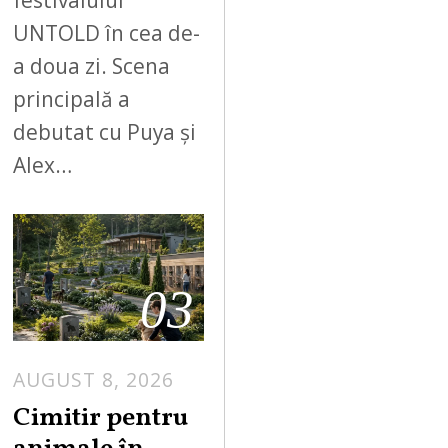
festivalului
UNTOLD în cea de-
a doua zi. Scena
principală a
debutat cu Puya și
Alex…
03
AUGUST 8, 2026
Cimitir pentru