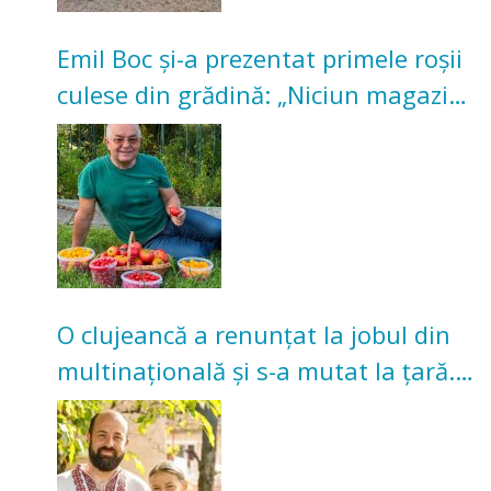
Emil Boc și-a prezentat primele roșii
culese din grădină: „Niciun magazin
nu poate oferi această satisfacție”
O clujeancă a renunțat la jobul din
multinațională și s-a mutat la țară.
Acum cultivă legume în grădina
bunicilor