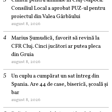
Cimitir pentru animale în Cluj-Napoca.
Consiliul Local a aprobat PUZ-ul pentru
proiectul din Valea Gârbăului
august 8, 2026
Marius Șumudică, favorit să revină la
CFR Cluj. Cinci jucători ar putea pleca
din Gruia
august 8, 2026
Un cuplu a cumpărat un sat întreg din
Spania. Are 44 de case, biserică, școală și
bar
august 8, 2026