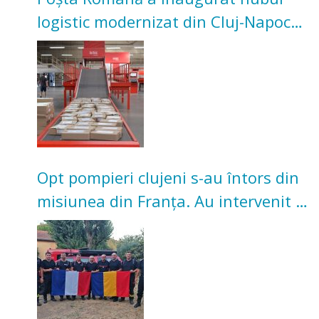
logistic modernizat din Cluj-Napoca.
Investiție de 3 milioane de euro
Opt pompieri clujeni s-au întors din
misiunea din Franța. Au intervenit la
incendii de vegetație și pădure