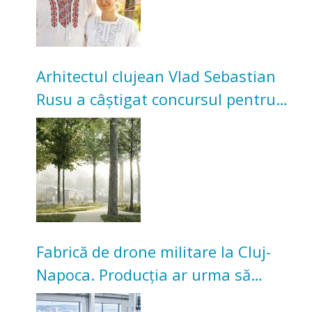
Arhitectul clujean Vlad Sebastian
Rusu a câștigat concursul pentru
transformarea Grădinii Casei
Universitarilor
Fabrică de drone militare la Cluj-
Napoca. Producția ar urma să
înceapă în toamna acestui an