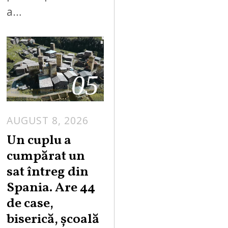
a…
05
AUGUST 8, 2026
Un cuplu a
cumpărat un
sat întreg din
Spania. Are 44
de case,
biserică, școală