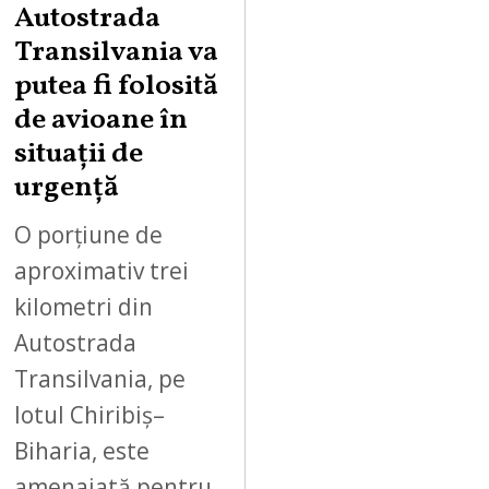
Autostrada
S
Transilvania va
T
putea fi folosită
8
,
de avioane în
2
situații de
0
urgență
2
6
O porțiune de
aproximativ trei
kilometri din
Autostrada
Transilvania, pe
lotul Chiribiș–
Biharia, este
amenajată pentru