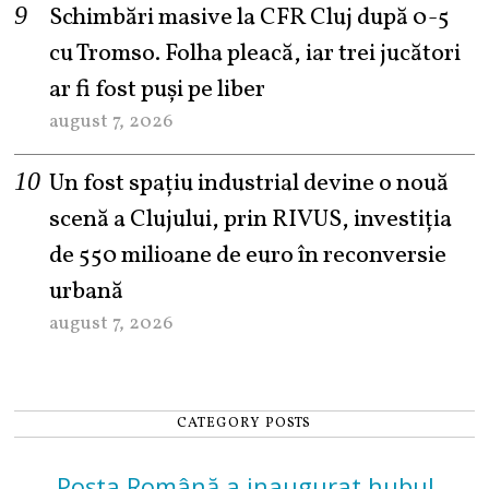
Schimbări masive la CFR Cluj după 0-5
cu Tromso. Folha pleacă, iar trei jucători
ar fi fost puși pe liber
august 7, 2026
Un fost spațiu industrial devine o nouă
scenă a Clujului, prin RIVUS, investiția
de 550 milioane de euro în reconversie
urbană
august 7, 2026
CATEGORY POSTS
Poșta Română a inaugurat hubul