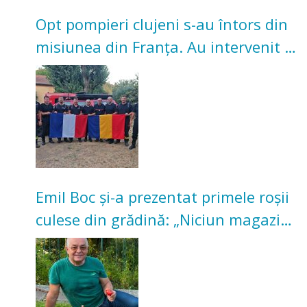
Opt pompieri clujeni s-au întors din
misiunea din Franța. Au intervenit la
incendii de vegetație și pădure
Emil Boc și-a prezentat primele roșii
culese din grădină: „Niciun magazin
nu poate oferi această satisfacție”