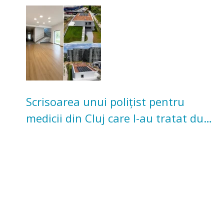
pentru copii
Scrisoarea unui polițist pentru
medicii din Cluj care l-au tratat după
un accident: „Nu m-am simțit un
număr”