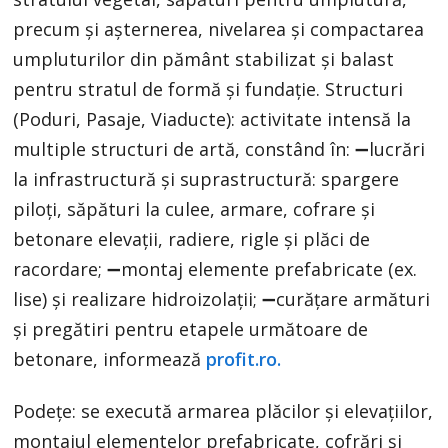
precum și așternerea, nivelarea și compactarea
umpluturilor din pământ stabilizat și balast
pentru stratul de formă și fundație. Structuri
(Poduri, Pasaje, Viaducte): activitate intensă la
multiple structuri de artă, constând în: ➖lucrări
la infrastructură și suprastructură: spargere
piloți, săpături la culee, armare, cofrare și
betonare elevații, radiere, rigle și plăci de
racordare; ➖montaj elemente prefabricate (ex.
lise) și realizare hidroizolații; ➖curățare armături
și pregătiri pentru etapele următoare de
betonare, informează
profit.ro.
Podețe: se execută armarea plăcilor și elevațiilor,
montajul elementelor prefabricate, cofrări și