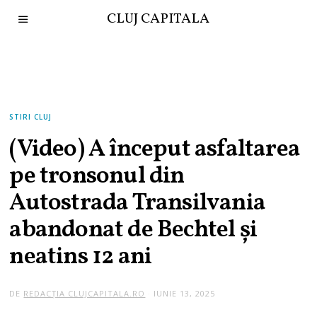
CLUJ CAPITALA
STIRI CLUJ
(Video) A început asfaltarea
pe tronsonul din
Autostrada Transilvania
abandonat de Bechtel și
neatins 12 ani
DE
REDACȚIA CLUJCAPITALA.RO
IUNIE 13, 2025