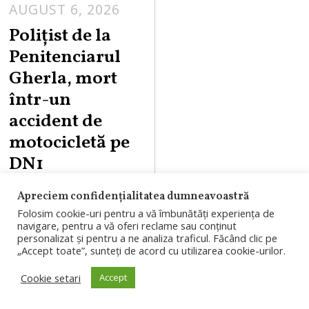
AUGUST 6, 2026
Polițist de la
Penitenciarul
Gherla, mort
într-un
accident de
motocicletă pe
DN1
Un polițist de
Apreciem confidențialitatea dumneavoastră
Folosim cookie-uri pentru a vă îmbunătăți experiența de
penitenciare în
navigare, pentru a vă oferi reclame sau conținut
vârstă de 36 de
personalizat și pentru a ne analiza traficul. Făcând clic pe
„Accept toate”, sunteți de acord cu utilizarea cookie-urilor.
ani, angajat al
Cookie setari
Accept
Penitenciarului
Gherla, a murit