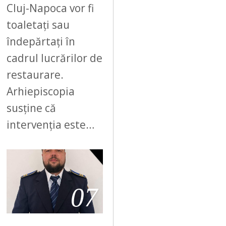
Cluj-Napoca vor fi
toaletați sau
îndepărtați în
cadrul lucrărilor de
restaurare.
Arhiepiscopia
susține că
intervenția este…
07