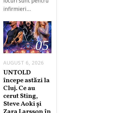
locuri sunt pentru
infirmieri…
05
AUGUST 6, 2026
UNTOLD
începe astăzi la
Cluj. Ce au
cerut Sting,
Steve Aoki și
Zara Larsson în