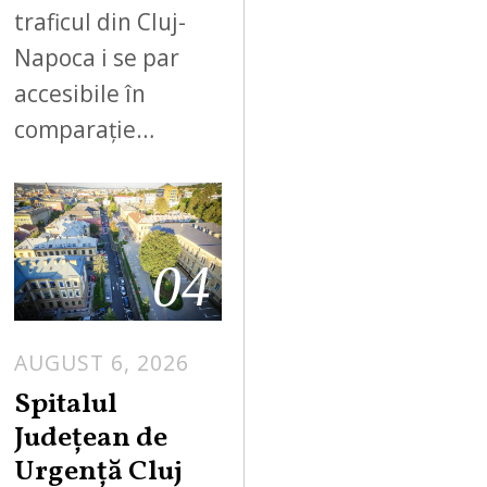
traficul din Cluj-
Napoca i se par
accesibile în
comparație…
04
AUGUST 6, 2026
Spitalul
Județean de
Urgență Cluj