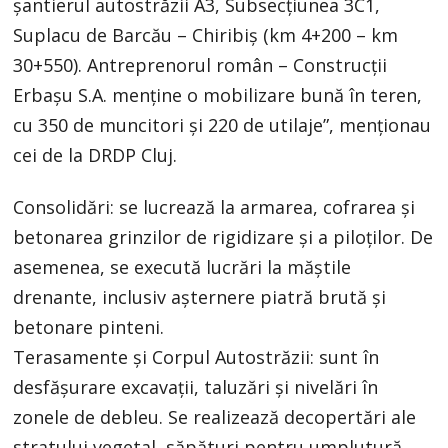
șantierul autostrăzii A3, Subsecțiunea 3C1,
Suplacu de Barcău – Chiribiș (km 4+200 – km
30+550). Antreprenorul român – Construcții
Erbașu S.A. menține o mobilizare bună în teren,
cu 350 de muncitori și 220 de utilaje”, menționau
cei de la DRDP Cluj.
Consolidări: se lucrează la armarea, cofrarea și
betonarea grinzilor de rigidizare și a piloților. De
asemenea, se execută lucrări la măștile
drenante, inclusiv așternere piatră brută și
betonare pinteni.
Terasamente și Corpul Autostrăzii: sunt în
desfășurare excavații, taluzări și nivelări în
zonele de debleu. Se realizează decopertări ale
stratului vegetal, săpături pentru umplutură,