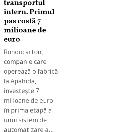
,
transportul
2
intern. Primul
0
pas costă 7
2
milioane de
6
euro
Rondocarton,
companie care
operează o fabrică
la Apahida,
investește 7
milioane de euro
în prima etapă a
unui sistem de
automatizare a…