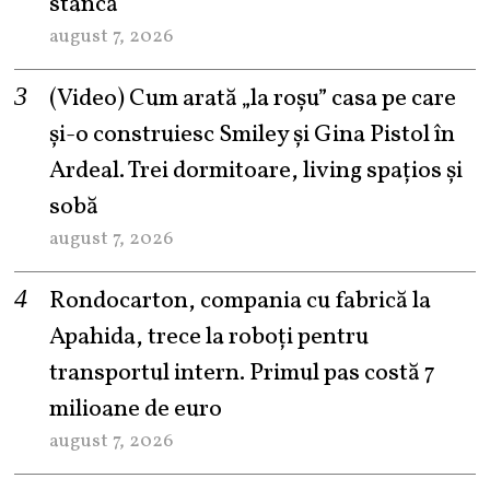
stâncă
august 7, 2026
(Video) Cum arată „la roşu” casa pe care
şi-o construiesc Smiley şi Gina Pistol în
Ardeal. Trei dormitoare, living spațios și
sobă
august 7, 2026
Rondocarton, compania cu fabrică la
Apahida, trece la roboți pentru
transportul intern. Primul pas costă 7
milioane de euro
august 7, 2026