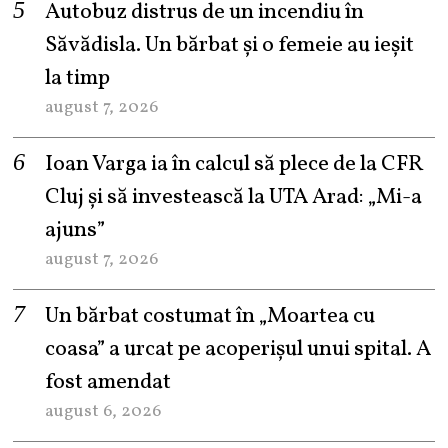
Autobuz distrus de un incendiu în
Săvădisla. Un bărbat și o femeie au ieșit
la timp
august 7, 2026
Ioan Varga ia în calcul să plece de la CFR
Cluj și să investească la UTA Arad: „Mi-a
ajuns”
august 7, 2026
Un bărbat costumat în „Moartea cu
coasa” a urcat pe acoperișul unui spital. A
fost amendat
august 6, 2026