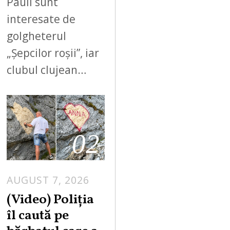
Pauli sunt
interesate de
golgheterul
„Șepcilor roșii”, iar
clubul clujean…
02
AUGUST 7, 2026
A
U
(Video) Poliția
G
îl caută pe
U