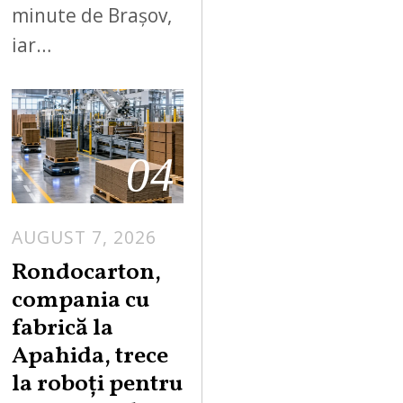
minute de Brașov,
iar…
04
AUGUST 7, 2026
A
U
Rondocarton,
G
compania cu
U
fabrică la
S
Apahida, trece
T
la roboți pentru
7