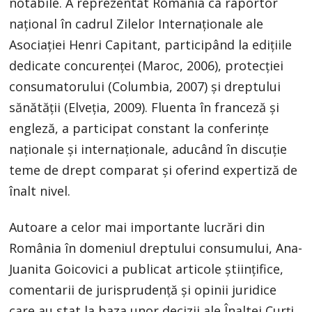
notabile. A reprezentat România ca raportor
național în cadrul Zilelor Internaționale ale
Asociației Henri Capitant, participând la edițiile
dedicate concurenței (Maroc, 2006), protecției
consumatorului (Columbia, 2007) și dreptului
sănătății (Elveția, 2009). Fluenta în franceză și
engleză, a participat constant la conferințe
naționale și internaționale, aducând în discuție
teme de drept comparat și oferind expertiză de
înalt nivel.
Autoare a celor mai importante lucrări din
România în domeniul dreptului consumului, Ana-
Juanita Goicovici a publicat articole științifice,
comentarii de jurisprudență și opinii juridice
care au stat la baza unor decizii ale Înaltei Curți