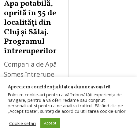
Apa potabilă,
oprită în 35 de
localități din
Cluj și Sălaj.
Programul
întreruperilor
Compania de Apă
Someș întrerupe
furnizarea apei
Apreciem confidențialitatea dumneavoastră
potabile în 35 de
Folosim cookie-uri pentru a vă îmbunătăți experiența de
navigare, pentru a vă oferi reclame sau conținut
localități din Cluj și
personalizat și pentru a ne analiza traficul. Făcând clic pe
„Accept toate”, sunteți de acord cu utilizarea cookie-urilor.
Sălaj, din cauza
Cookie setari
Accept
suprasolicitării
sistemului.