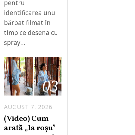
pentru
identificarea unui
bărbat filmat în
timp ce desena cu
spray…
03
AUGUST 7, 2026
(Video) Cum
arată „la roşu”