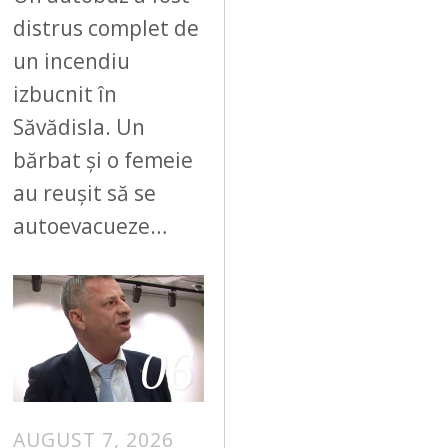
distrus complet de
un incendiu
izbucnit în
Săvădisla. Un
bărbat și o femeie
au reușit să se
autoevacueze…
06
AUGUST 7, 2026