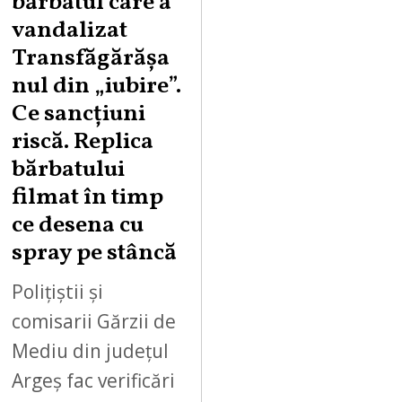
bărbatul care a
S
vandalizat
T
Transfăgărășa
7
,
nul din „iubire”.
2
Ce sancțiuni
0
riscă. Replica
2
bărbatului
6
filmat în timp
ce desena cu
spray pe stâncă
Polițiștii și
comisarii Gărzii de
Mediu din județul
Argeș fac verificări