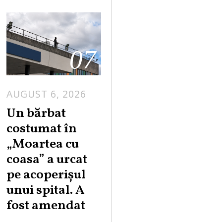
07
AUGUST 6, 2026
Un bărbat
costumat în
„Moartea cu
coasa” a urcat
pe acoperișul
unui spital. A
fost amendat