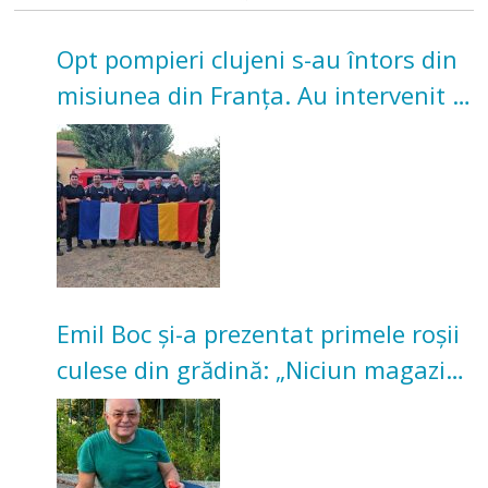
Opt pompieri clujeni s-au întors din
misiunea din Franța. Au intervenit la
incendii de vegetație și pădure
Emil Boc și-a prezentat primele roșii
culese din grădină: „Niciun magazin
nu poate oferi această satisfacție”