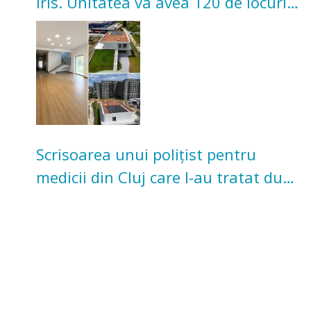
Iris. Unitatea va avea 120 de locuri
pentru copii
Scrisoarea unui polițist pentru
medicii din Cluj care l-au tratat după
un accident: „Nu m-am simțit un
număr”