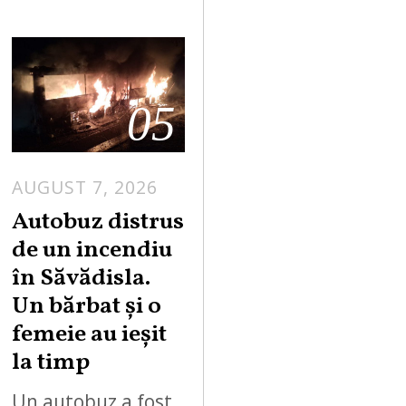
05
AUGUST 7, 2026
Autobuz distrus
de un incendiu
în Săvădisla.
Un bărbat și o
femeie au ieșit
la timp
Un autobuz a fost