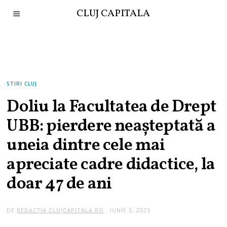
CLUJ CAPITALA
STIRI CLUJ
Doliu la Facultatea de Drept
UBB: pierdere neașteptată a
uneia dintre cele mai
apreciate cadre didactice, la
doar 47 de ani
DE
REDACȚIA CLUJCAPITALA.RO
IUNIE 3, 2025
I
U
N