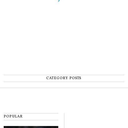
un accident: „Nu m-am simțit un
număr”
CATEGORY POSTS
POPULAR