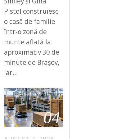
Smiley și Gina
Pistol construiesc
o casă de familie
într-o zonă de
munte aflată la
aproximativ 30 de
minute de Brașov,
iar…
04
AUGUST 7, 2026
A