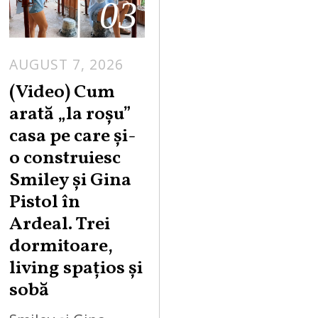
03
AUGUST 7, 2026
(Video) Cum
arată „la roşu”
casa pe care şi-
o construiesc
Smiley şi Gina
Pistol în
Ardeal. Trei
dormitoare,
living spațios și
sobă