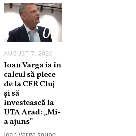
06
AUGUST 7, 2026
Ioan Varga ia în
calcul să plece
de la CFR Cluj
și să
investească la
UTA Arad: „Mi-
a ajuns”
Ioan Varga spune