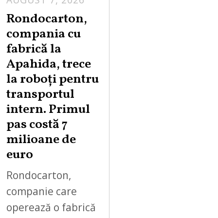
U
Rondocarton,
G
compania cu
U
fabrică la
S
Apahida, trece
T
la roboți pentru
7
,
transportul
2
intern. Primul
0
pas costă 7
2
milioane de
6
euro
Rondocarton,
companie care
operează o fabrică