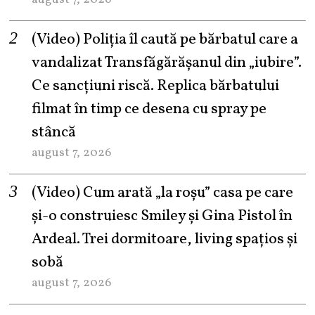
(Video) Poliția îl caută pe bărbatul care a
vandalizat Transfăgărășanul din „iubire”.
Ce sancțiuni riscă. Replica bărbatului
filmat în timp ce desena cu spray pe
stâncă
august 7, 2026
(Video) Cum arată „la roşu” casa pe care
şi-o construiesc Smiley şi Gina Pistol în
Ardeal. Trei dormitoare, living spațios și
sobă
august 7, 2026