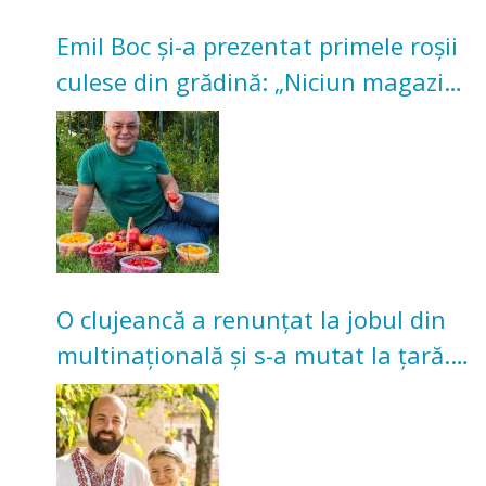
Emil Boc și-a prezentat primele roșii
culese din grădină: „Niciun magazin
nu poate oferi această satisfacție”
O clujeancă a renunțat la jobul din
multinațională și s-a mutat la țară.
Acum cultivă legume în grădina
bunicilor