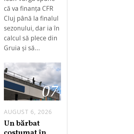
că va finanța CFR
Cluj până la finalul
sezonului, dar ia în
calcul să plece din
Gruia și să…
07
AUGUST 6, 2026
Un bărbat
costumat în