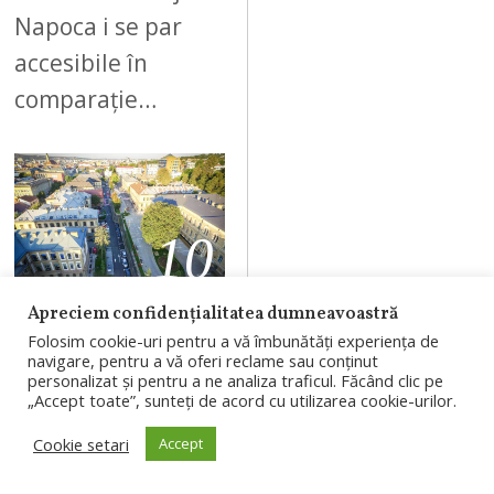
Napoca i se par
accesibile în
comparație…
10
Apreciem confidențialitatea dumneavoastră
AUGUST 6, 2026
Folosim cookie-uri pentru a vă îmbunătăți experiența de
navigare, pentru a vă oferi reclame sau conținut
Spitalul
personalizat și pentru a ne analiza traficul. Făcând clic pe
„Accept toate”, sunteți de acord cu utilizarea cookie-urilor.
Județean de
Urgență Cluj
Cookie setari
Accept
face angajări.