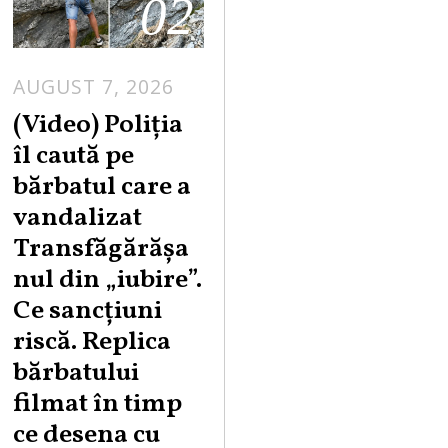
02
AUGUST 7, 2026
A
U
(Video) Poliția
G
îl caută pe
U
bărbatul care a
S
vandalizat
T
Transfăgărășa
7
,
nul din „iubire”.
2
Ce sancțiuni
0
riscă. Replica
2
bărbatului
6
filmat în timp
ce desena cu