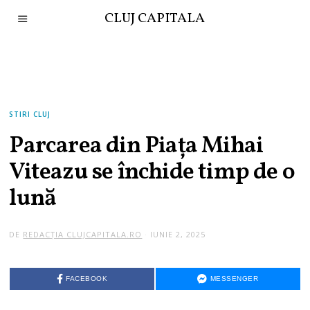
CLUJ CAPITALA
STIRI CLUJ
Parcarea din Piața Mihai
Viteazu se închide timp de o
lună
DE
REDACȚIA CLUJCAPITALA.RO
IUNIE 2, 2025
FACEBOOK
MESSENGER