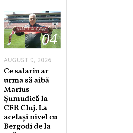
04
AUGUST 9, 2026
Ce salariu ar
urma să aibă
Marius
Șumudică la
CFR Cluj. La
același nivel cu
Bergodi de la