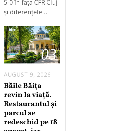
5-0 în fața CFR Cluj
și diferențele…
03
AUGUST 9, 2026
A
U
Băile Băița
G
revin la viață.
U
Restaurantul și
S
parcul se
T
redeschid pe 18
9
,