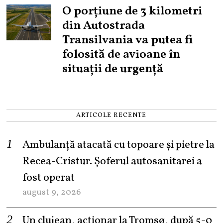
O porțiune de 3 kilometri
din Autostrada
Transilvania va putea fi
folosită de avioane în
situații de urgență
ARTICOLE RECENTE
Ambulanță atacată cu topoare și pietre la
Recea-Cristur. Șoferul autosanitarei a
fost operat
august 9, 2026
Un clujean, acționar la Tromsø, după 5-0