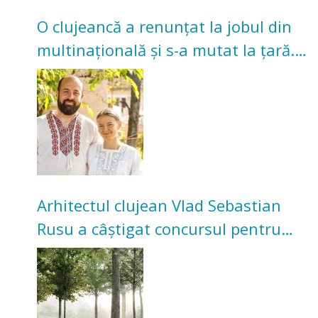
O clujeancă a renunțat la jobul din
multinațională și s-a mutat la țară.
Acum cultivă legume în grădina
bunicilor
Arhitectul clujean Vlad Sebastian
Rusu a câștigat concursul pentru
transformarea Grădinii Casei
Universitarilor