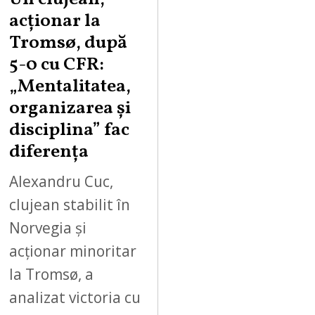
acționar la
Tromsø, după
5-0 cu CFR:
„Mentalitatea,
organizarea și
disciplina” fac
diferența
Alexandru Cuc,
clujean stabilit în
Norvegia și
acționar minoritar
la Tromsø, a
analizat victoria cu