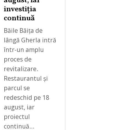
august, iar
2
investiția
0
continuă
2
6
Băile Băița de
lângă Gherla intră
într-un amplu
proces de
revitalizare.
Restaurantul și
parcul se
redeschid pe 18
august, iar
proiectul
continuă…