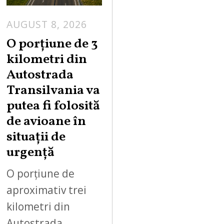
AUGUST 8, 2026
A
U
O porțiune de 3
G
kilometri din
U
Autostrada
S
Transilvania va
T
putea fi folosită
8
,
de avioane în
2
situații de
0
urgență
2
6
O porțiune de
aproximativ trei
kilometri din
Autostrada