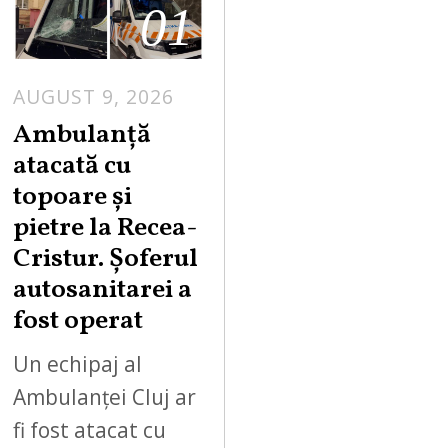
01
AUGUST 9, 2026
Ambulanță
atacată cu
topoare și
pietre la Recea-
Cristur. Șoferul
autosanitarei a
fost operat
Un echipaj al
Ambulanței Cluj ar
fi fost atacat cu