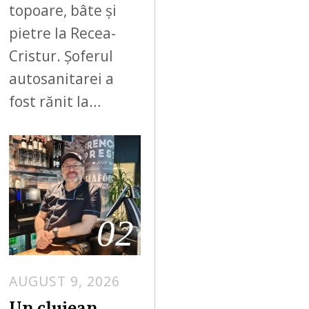
topoare, bâte și
pietre la Recea-
Cristur. Șoferul
autosanitarei a
fost rănit la…
02
AUGUST 9, 2026
Un clujean,