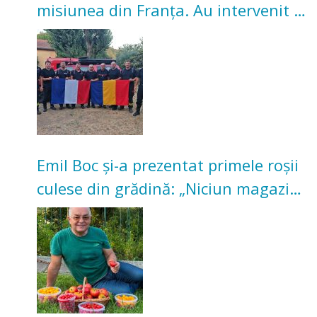
misiunea din Franța. Au intervenit la
incendii de vegetație și pădure
Emil Boc și-a prezentat primele roșii
culese din grădină: „Niciun magazin
nu poate oferi această satisfacție”