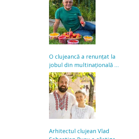
nu poate oferi această
satisfacție”
O clujeancă a renunțat la
jobul din multinațională și
s-a mutat la țară. Acum
cultivă legume în grădina
bunicilor
Arhitectul clujean Vlad