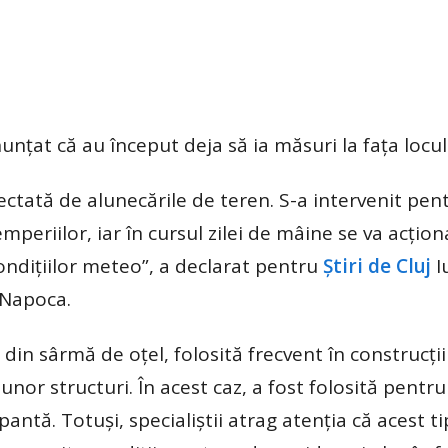
nțat că au început deja să ia măsuri la fața locul
ectată de alunecările de teren. S-a intervenit pen
mperiilor, iar în cursul zilei de mâine se va acțio
condițiilor meteo”, a declarat pentru
Știri de Cluj
I
-Napoca.
 din sârmă de oțel, folosită frecvent în construcți
nor structuri. În acest caz, a fost folosită pentru
antă. Totuși, specialiștii atrag atenția că acest t