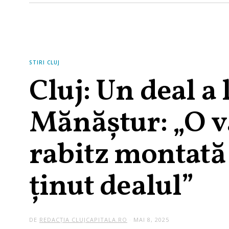
STIRI CLUJ
Cluj: Un deal a 
Mănăștur: „O va
rabitz montată 
ținut dealul”
DE
REDACȚIA CLUJCAPITALA.RO
MAI 8, 2025