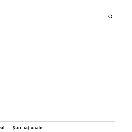
eal
Știri naționale