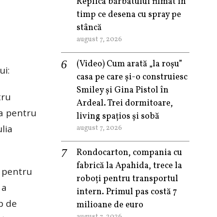
Replica bărbatului filmat în
timp ce desena cu spray pe
stâncă
august 7, 2026
(Video) Cum arată „la roşu”
ui:
casa pe care şi-o construiesc
Smiley şi Gina Pistol în
tru
Ardeal. Trei dormitoare,
na pentru
living spațios și sobă
ulia
august 7, 2026
Rondocarton, compania cu
fabrică la Apahida, trece la
i pentru
roboți pentru transportul
 a
intern. Primul pas costă 7
ip de
milioane de euro
august 7, 2026