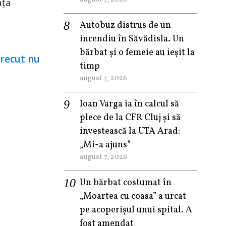
ața
Autobuz distrus de un
incendiu în Săvădisla. Un
bărbat și o femeie au ieșit la
timp
august 7, 2026
Ioan Varga ia în calcul să
plece de la CFR Cluj și să
investească la UTA Arad:
„Mi-a ajuns”
august 7, 2026
Un bărbat costumat în
„Moartea cu coasa” a urcat
pe acoperișul unui spital. A
fost amendat