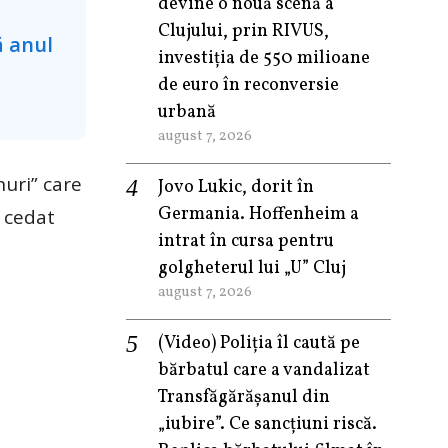
devine o nouă scenă a
Clujului, prin RIVUS,
investiția de 550 milioane
de euro în reconversie
urbană
august 7, 2026
nuri” care
Jovo Lukic, dorit în
Germania. Hoffenheim a
a cedat
intrat în cursa pentru
golgheterul lui „U” Cluj
august 7, 2026
(Video) Poliția îl caută pe
bărbatul care a vandalizat
Transfăgărășanul din
„iubire”. Ce sancțiuni riscă.