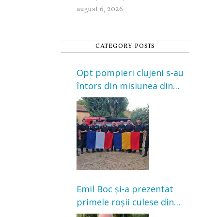
august 6, 2026
CATEGORY POSTS
Opt pompieri clujeni s-au
întors din misiunea din
Franța. Au intervenit la
incendii de vegetație și
pădure
Emil Boc și-a prezentat
primele roșii culese din
grădină: „Niciun magazin