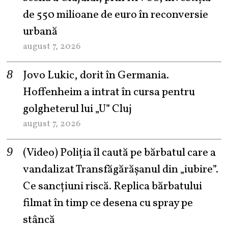
de 550 milioane de euro în reconversie
urbană
august 7, 2026
Jovo Lukic, dorit în Germania.
Hoffenheim a intrat în cursa pentru
golgheterul lui „U” Cluj
august 7, 2026
(Video) Poliția îl caută pe bărbatul care a
vandalizat Transfăgărășanul din „iubire”.
Ce sancțiuni riscă. Replica bărbatului
filmat în timp ce desena cu spray pe
stâncă