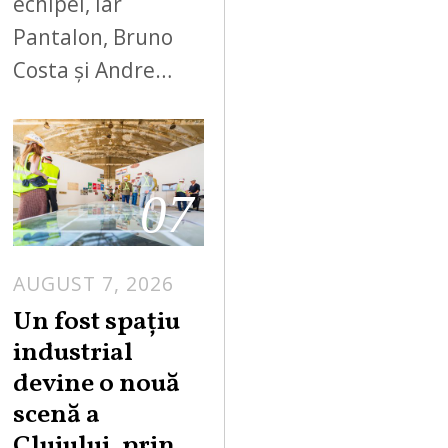
echipei, iar
Pantalon, Bruno
Costa și Andre…
07
AUGUST 7, 2026
Un fost spațiu
industrial
devine o nouă
scenă a
Clujului, prin