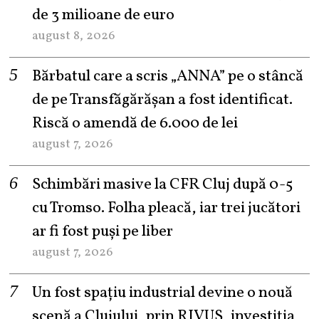
de 3 milioane de euro
august 8, 2026
Bărbatul care a scris „ANNA” pe o stâncă
de pe Transfăgărășan a fost identificat.
Riscă o amendă de 6.000 de lei
august 7, 2026
Schimbări masive la CFR Cluj după 0-5
cu Tromso. Folha pleacă, iar trei jucători
ar fi fost puși pe liber
august 7, 2026
Un fost spațiu industrial devine o nouă
scenă a Clujului, prin RIVUS, investiția