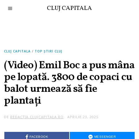
CLUJ CAPITALA
CLUJ CAPITALA
/
TOP ȘTIRI CLUJ
(Video) Emil Boc a pus mâna
pe lopată. 3800 de copaci cu
balot urmează să fie
plantați
DE
REDACȚIA CLUJCAPITALA.RO
APRILIE 23, 2025
FACEBOOK
MESSENGER