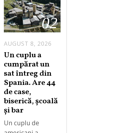
02
AUGUST 8, 2026
Un cuplu a
cumpărat un
sat întreg din
Spania. Are 44
de case,
biserică, școală
și bar
Un cuplu de
americani a