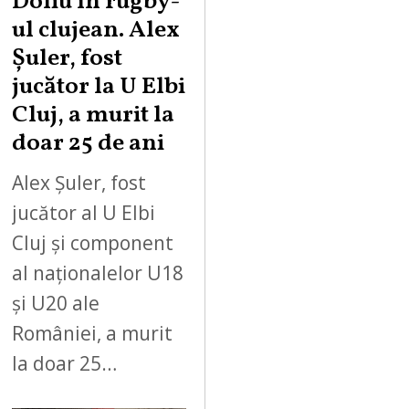
Doliu în rugby-
ul clujean. Alex
Șuler, fost
jucător la U Elbi
Cluj, a murit la
doar 25 de ani
Alex Șuler, fost
jucător al U Elbi
Cluj și component
al naționalelor U18
și U20 ale
României, a murit
la doar 25…