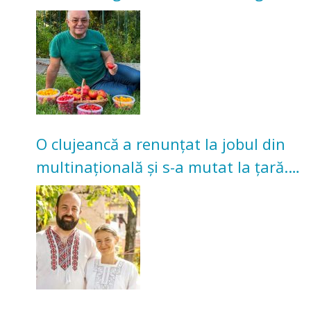
nu poate oferi această satisfacție”
O clujeancă a renunțat la jobul din
multinațională și s-a mutat la țară.
Acum cultivă legume în grădina
bunicilor