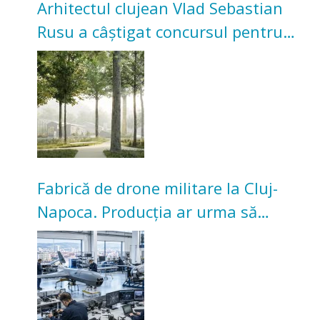
Arhitectul clujean Vlad Sebastian
Rusu a câștigat concursul pentru
transformarea Grădinii Casei
Universitarilor
Fabrică de drone militare la Cluj-
Napoca. Producția ar urma să
înceapă în toamna acestui an