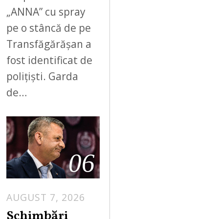
„ANNA” cu spray
pe o stâncă de pe
Transfăgărășan a
fost identificat de
polițiști. Garda
de…
06
AUGUST 7, 2026
Schimbări