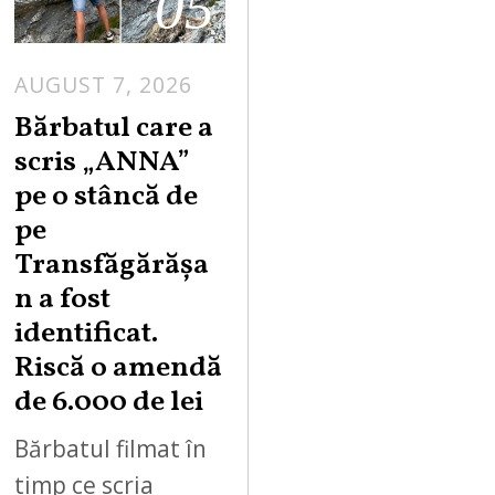
05
AUGUST 7, 2026
Bărbatul care a
scris „ANNA”
pe o stâncă de
pe
Transfăgărășa
n a fost
identificat.
Riscă o amendă
de 6.000 de lei
Bărbatul filmat în
timp ce scria