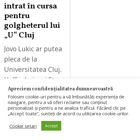
intrat în cursa
pentru
golgheterul lui
„U” Cluj
Jovo Lukic ar putea
pleca de la
Universitatea Cluj.
Hoffenheim și St.
Pauli sunt
Apreciem confidențialitatea dumneavoastră
Folosim cookie-uri pentru a vă îmbunătăți experiența de
interesate de
navigare, pentru a vă oferi reclame sau conținut
personalizat și pentru a ne analiza traficul. Făcând clic pe
golgheterul
„Accept toate”, sunteți de acord cu utilizarea cookie-urilor.
„Șepcilor roșii”, iar
Cookie setari
Accept
clubul clujean…