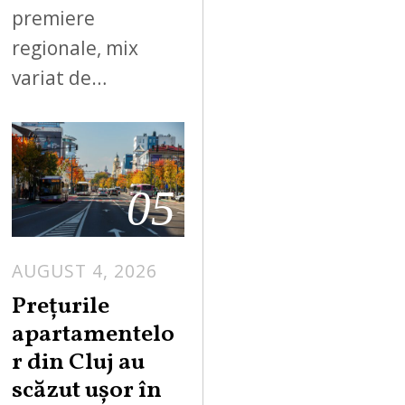
premiere
regionale, mix
variat de…
05
AUGUST 4, 2026
Prețurile
apartamentelo
r din Cluj au
scăzut ușor în