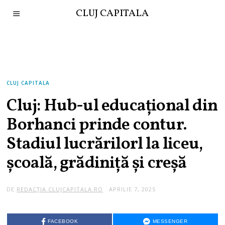
CLUJ CAPITALA
CLUJ CAPITALA
Cluj: Hub-ul educațional din
Borhanci prinde contur.
Stadiul lucrărilorl la liceu,
școală, grădiniță și creșă
DE
REDACȚIA CLUJCAPITALA.RO
APRILIE 7, 2025
A
P
R
I
L
FACEBOOK
MESSENGER