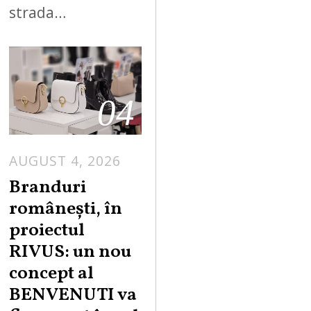
strada…
04
AUGUST 4, 2026
Branduri
românești, în
proiectul
RIVUS: un nou
concept al
BENVENUTI va