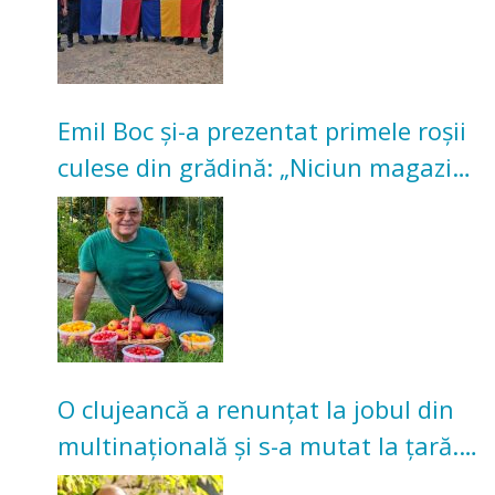
Emil Boc și-a prezentat primele roșii
culese din grădină: „Niciun magazin
nu poate oferi această satisfacție”
O clujeancă a renunțat la jobul din
multinațională și s-a mutat la țară.
Acum cultivă legume în grădina