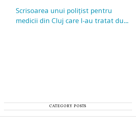
Scrisoarea unui polițist pentru
medicii din Cluj care l-au tratat după
un accident: „Nu m-am simțit un
număr”
CATEGORY POSTS