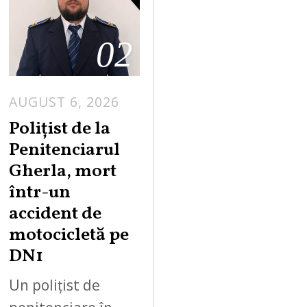
02
AUGUST 6, 2026
Polițist de la
Penitenciarul
Gherla, mort
într-un
accident de
motocicletă pe
DN1
Un polițist de