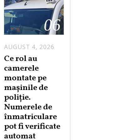
06
AUGUST 4, 2026
Ce rol au
camerele
montate pe
mașinile de
poliție.
Numerele de
înmatriculare
pot fi verificate
automat