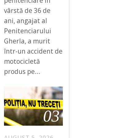
penitenciare în
vârstă de 36 de
ani, angajat al
Penitenciarului
Gherla, a murit
într-un accident de
motocicletă
produs pe…
03
AUGUST 5, 2026