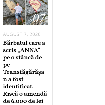
07
AUGUST 7, 2026
Bărbatul care a
scris „ANNA”
pe o stâncă de
pe
Transfăgărășa
n a fost
identificat.
Riscă o amendă
de 6.000 de lei