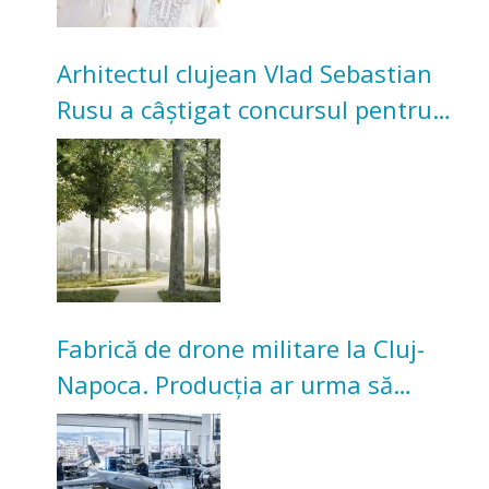
Arhitectul clujean Vlad Sebastian
Rusu a câștigat concursul pentru
transformarea Grădinii Casei
Universitarilor
Fabrică de drone militare la Cluj-
Napoca. Producția ar urma să
înceapă în toamna acestui an