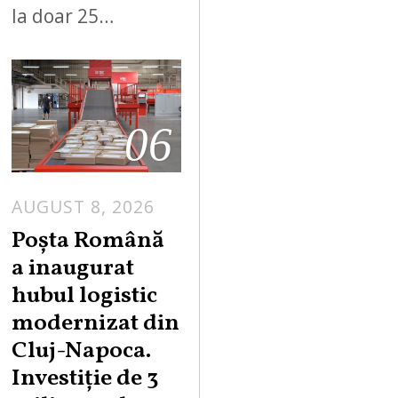
la doar 25…
06
AUGUST 8, 2026
Poșta Română
a inaugurat
hubul logistic
modernizat din
Cluj-Napoca.
Investiție de 3