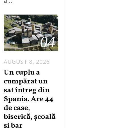
a…
04
AUGUST 8, 2026
Un cuplu a
cumpărat un
sat întreg din
Spania. Are 44
de case,
biserică, școală
și bar