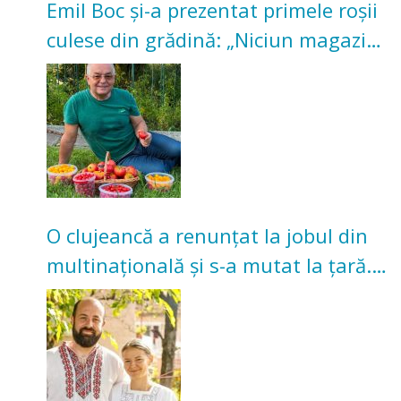
Emil Boc și-a prezentat primele roșii
culese din grădină: „Niciun magazin
nu poate oferi această satisfacție”
O clujeancă a renunțat la jobul din
multinațională și s-a mutat la țară.
Acum cultivă legume în grădina
bunicilor