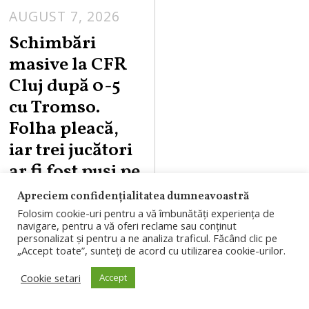
AUGUST 7, 2026
Schimbări
masive la CFR
Cluj după 0-5
cu Tromso.
Folha pleacă,
iar trei jucători
ar fi fost puși pe
liber
Apreciem confidențialitatea dumneavoastră
Folosim cookie-uri pentru a vă îmbunătăți experiența de
CFR Cluj face
navigare, pentru a vă oferi reclame sau conținut
personalizat și pentru a ne analiza traficul. Făcând clic pe
schimbări
„Accept toate”, sunteți de acord cu utilizarea cookie-urilor.
importante după
Cookie setari
Accept
0-5 cu Tromso.