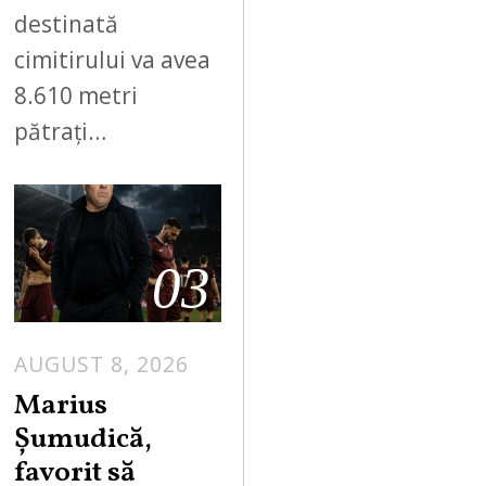
destinată
cimitirului va avea
8.610 metri
pătrați…
03
AUGUST 8, 2026
Marius
Șumudică,
favorit să