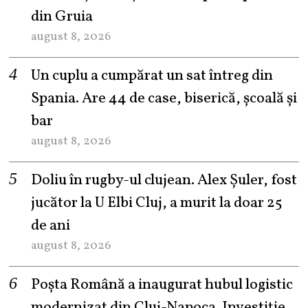
din Gruia
august 8, 2026
Un cuplu a cumpărat un sat întreg din
Spania. Are 44 de case, biserică, școală și
bar
august 8, 2026
Doliu în rugby-ul clujean. Alex Șuler, fost
jucător la U Elbi Cluj, a murit la doar 25
de ani
august 8, 2026
Poșta Română a inaugurat hubul logistic
modernizat din Cluj-Napoca. Investiție