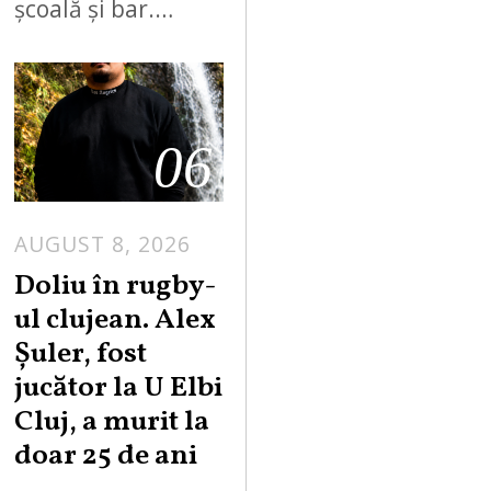
școală și bar.…
06
AUGUST 8, 2026
Doliu în rugby-
ul clujean. Alex
Șuler, fost
jucător la U Elbi
Cluj, a murit la
doar 25 de ani