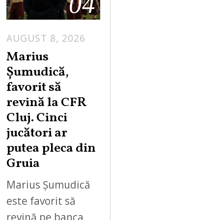
04
AUGUST 8, 2026
Marius
Șumudică,
favorit să
revină la CFR
Cluj. Cinci
jucători ar
putea pleca din
Gruia
Marius Șumudică
este favorit să
revină pe banca