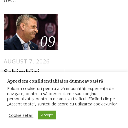
de…
09
AUGUST 7, 2026
Schimbări
masive la CFR
Apreciem confidențialitatea dumneavoastră
Cluj după 0-5
Folosim cookie-uri pentru a vă îmbunătăți experiența de
navigare, pentru a vă oferi reclame sau conținut
cu Tromso.
personalizat și pentru a ne analiza traficul. Făcând clic pe
„Accept toate”, sunteți de acord cu utilizarea cookie-urilor.
Folha pleacă,
iar trei jucători
Cookie setari
Accept
ar fi fost puși pe