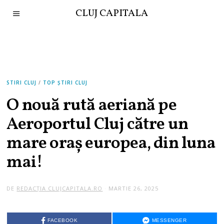
CLUJ CAPITALA
STIRI CLUJ
/
TOP ȘTIRI CLUJ
O nouă rută aeriană pe
Aeroportul Cluj către un
mare oraș europea, din luna
mai!
DE
REDACȚIA CLUJCAPITALA.RO
MARTIE 26, 2025
M
A
R
T
I
FACEBOOK
MESSENGER