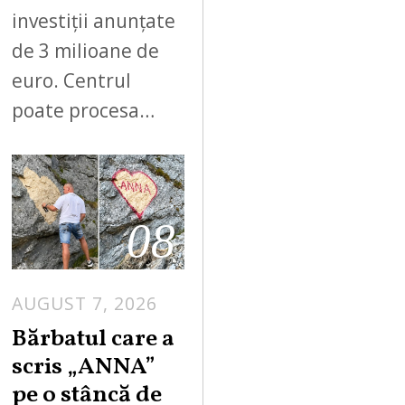
investiții anunțate
de 3 milioane de
euro. Centrul
poate procesa…
08
AUGUST 7, 2026
Bărbatul care a
scris „ANNA”
pe o stâncă de