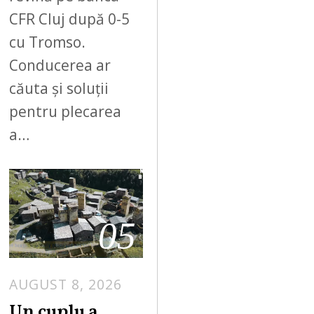
CFR Cluj după 0-5
cu Tromso.
Conducerea ar
căuta și soluții
pentru plecarea
a…
05
AUGUST 8, 2026
Un cuplu a