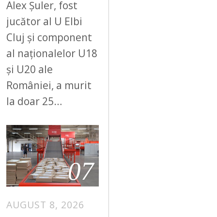
Alex Șuler, fost
jucător al U Elbi
Cluj și component
al naționalelor U18
și U20 ale
României, a murit
la doar 25…
07
AUGUST 8, 2026