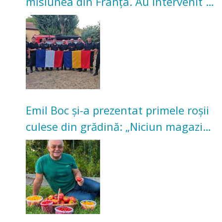
misiunea din Franța. Au intervenit la
incendii de vegetație și pădure
Emil Boc și-a prezentat primele roșii
culese din grădină: „Niciun magazin
nu poate oferi această satisfacție”