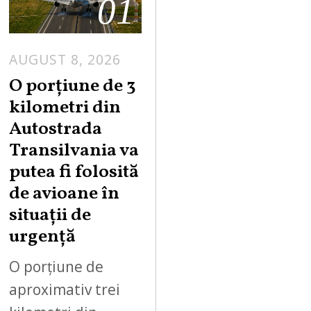
01
AUGUST 8, 2026
A
U
O porțiune de 3
G
kilometri din
U
Autostrada
S
Transilvania va
T
putea fi folosită
8
,
de avioane în
2
situații de
0
urgență
2
6
O porțiune de
aproximativ trei