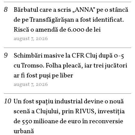
Bărbatul care a scris „ANNA” pe o stâncă
de pe Transfăgărășan a fost identificat.
Riscă o amendă de 6.000 de lei
august 7, 2026
Schimbări masive la CFR Cluj după 0-5
cu Tromso. Folha pleacă, iar trei jucători
ar fi fost puși pe liber
august 7, 2026
Un fost spațiu industrial devine o nouă
scenă a Clujului, prin RIVUS, investiția
de 550 milioane de euro în reconversie
urbană