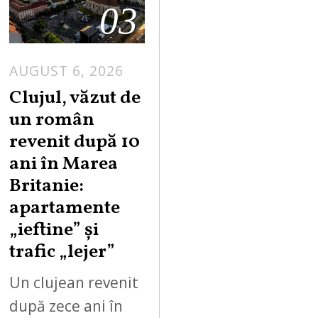
03
AUGUST 6, 2026
Clujul, văzut de
un român
revenit după 10
ani în Marea
Britanie:
apartamente
„ieftine” și
trafic „lejer”
Un clujean revenit
după zece ani în