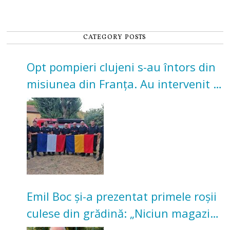
CATEGORY POSTS
Opt pompieri clujeni s-au întors din
misiunea din Franța. Au intervenit la
incendii de vegetație și pădure
Emil Boc și-a prezentat primele roșii
culese din grădină: „Niciun magazin
nu poate oferi această satisfacție”