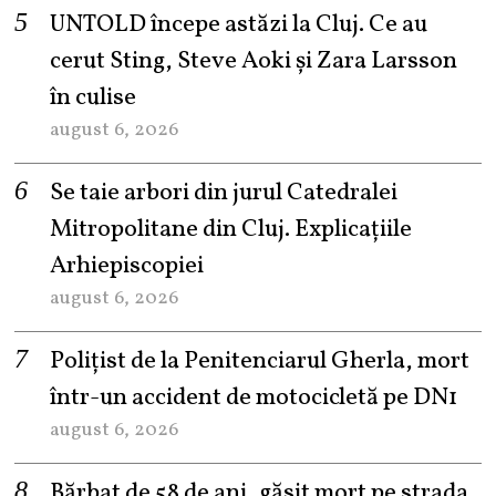
UNTOLD începe astăzi la Cluj. Ce au
cerut Sting, Steve Aoki și Zara Larsson
în culise
august 6, 2026
Se taie arbori din jurul Catedralei
Mitropolitane din Cluj. Explicațiile
Arhiepiscopiei
august 6, 2026
Polițist de la Penitenciarul Gherla, mort
într-un accident de motocicletă pe DN1
august 6, 2026
Bărbat de 58 de ani, găsit mort pe strada