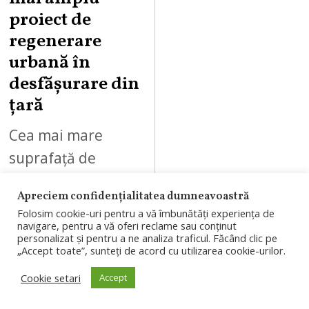
proiect de
regenerare
urbană în
desfășurare din
țară
Cea mai mare
suprafață de
shopping din țară
Apreciem confidențialitatea dumneavoastră
(142.000 mp),
Folosim cookie-uri pentru a vă îmbunătăți experiența de
peste 400 de
navigare, pentru a vă oferi reclame sau conținut
personalizat și pentru a ne analiza traficul. Făcând clic pe
magazine,
„Accept toate”, sunteți de acord cu utilizarea cookie-urilor.
concepte noi și
Cookie setari
Accept
premiere