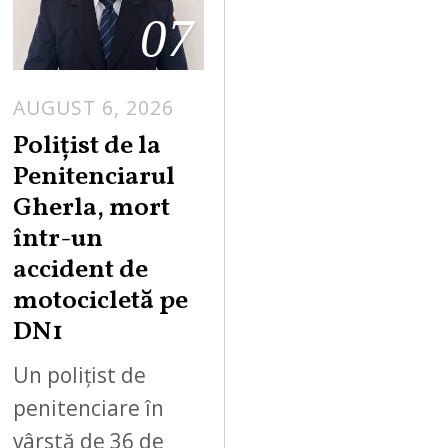
07
AUGUST 6, 2026
Polițist de la
Penitenciarul
Gherla, mort
într-un
accident de
motocicletă pe
DN1
Un polițist de
penitenciare în
vârstă de 36 de