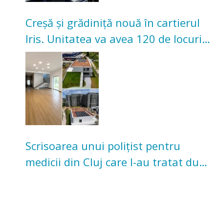
Creșă și grădiniță nouă în cartierul
Iris. Unitatea va avea 120 de locuri
pentru copii
Scrisoarea unui polițist pentru
medicii din Cluj care l-au tratat după
un accident: „Nu m-am simțit un
număr”