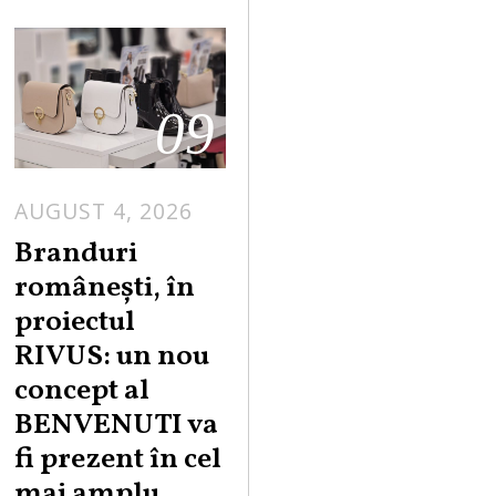
09
AUGUST 4, 2026
Branduri
românești, în
proiectul
RIVUS: un nou
concept al
BENVENUTI va
fi prezent în cel
mai amplu