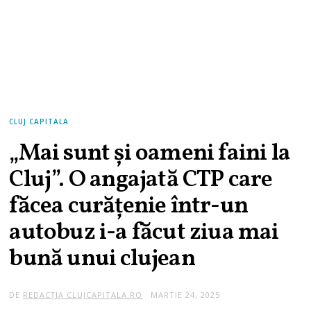
CLUJ CAPITALA
„Mai sunt și oameni faini la
Cluj”. O angajată CTP care
făcea curățenie într-un
autobuz i-a făcut ziua mai
bună unui clujean
DE
REDACȚIA CLUJCAPITALA.RO
MARTIE 24, 2025