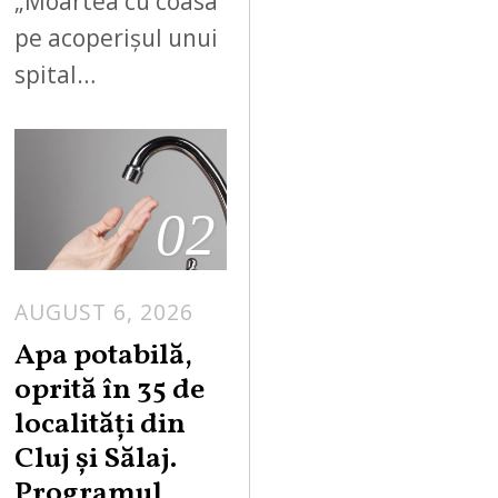
„Moartea cu coasa”
pe acoperișul unui
spital…
02
AUGUST 6, 2026
Apa potabilă,
oprită în 35 de
localități din
Cluj și Sălaj.
Programul