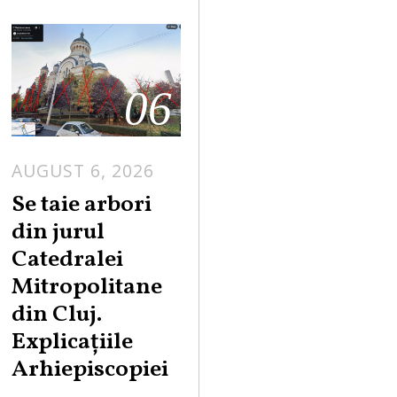
06
AUGUST 6, 2026
Se taie arbori
din jurul
Catedralei
Mitropolitane
din Cluj.
Explicațiile
Arhiepiscopiei