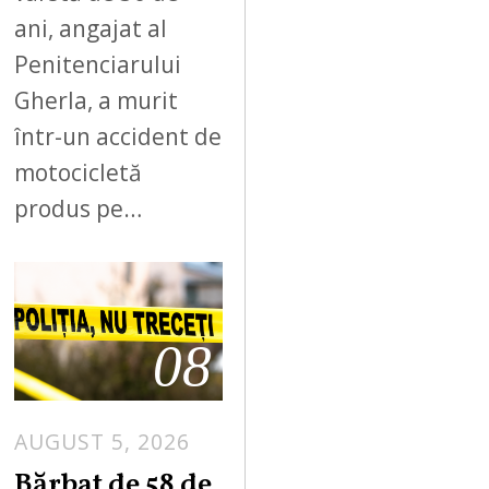
ani, angajat al
Penitenciarului
Gherla, a murit
într-un accident de
motocicletă
produs pe…
08
AUGUST 5, 2026
Bărbat de 58 de