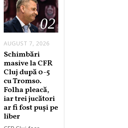
02
AUGUST 7, 2026
Schimbări
masive la CFR
Cluj după 0-5
cu Tromso.
Folha pleacă,
iar trei jucători
ar fi fost puși pe
liber