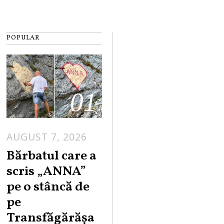
POPULAR
01
AUGUST 7, 2026
Bărbatul care a
scris „ANNA”
pe o stâncă de
pe
Transfăgărășa