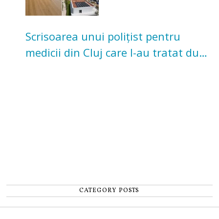
Scrisoarea unui polițist pentru
medicii din Cluj care l-au tratat după
un accident: „Nu m-am simțit un
număr”
CATEGORY POSTS