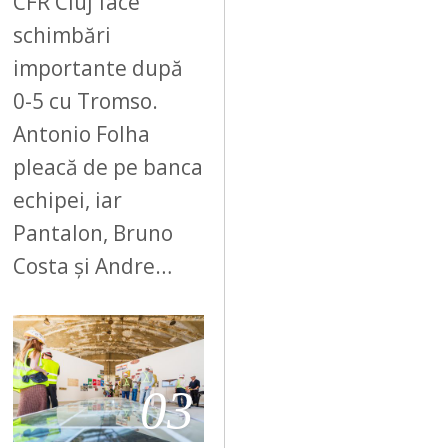
CFR Cluj face
schimbări
importante după
0-5 cu Tromso.
Antonio Folha
pleacă de pe banca
echipei, iar
Pantalon, Bruno
Costa și Andre…
03