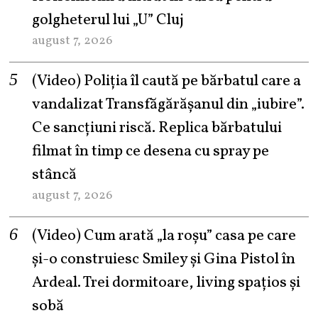
golgheterul lui „U” Cluj
august 7, 2026
(Video) Poliția îl caută pe bărbatul care a
vandalizat Transfăgărășanul din „iubire”.
Ce sancțiuni riscă. Replica bărbatului
filmat în timp ce desena cu spray pe
stâncă
august 7, 2026
(Video) Cum arată „la roşu” casa pe care
şi-o construiesc Smiley şi Gina Pistol în
Ardeal. Trei dormitoare, living spațios și
sobă