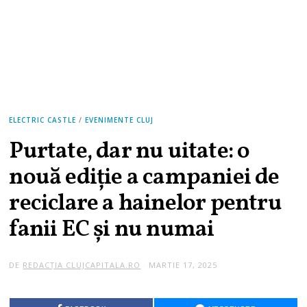
ELECTRIC CASTLE
/
EVENIMENTE CLUJ
Purtate, dar nu uitate: o
nouă ediție a campaniei de
reciclare a hainelor pentru
fanii EC și nu numai
DE
REDACȚIA CLUJCAPITALA.RO
MARTIE 17, 2025
M
A
R
T
I