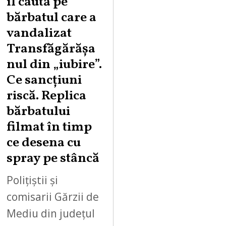
îl caută pe
U
bărbatul care a
S
vandalizat
T
Transfăgărășa
7
,
nul din „iubire”.
2
Ce sancțiuni
0
riscă. Replica
2
bărbatului
6
filmat în timp
ce desena cu
spray pe stâncă
Polițiștii și
comisarii Gărzii de
Mediu din județul