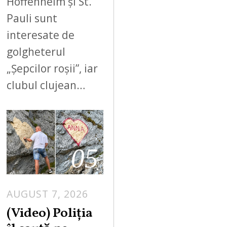
Hoffenheim și St.
Pauli sunt
interesate de
golgheterul
„Șepcilor roșii”, iar
clubul clujean…
05
AUGUST 7, 2026
A
U
(Video) Poliția
G