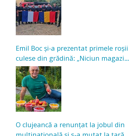
Emil Boc și-a prezentat primele roșii
culese din grădină: „Niciun magazin
nu poate oferi această satisfacție”
O clujeancă a renunțat la jobul din
multinațională și s-a mutat la țară.