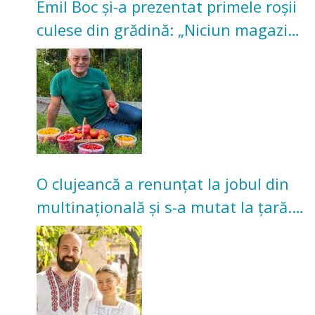
Emil Boc și-a prezentat primele roșii
culese din grădină: „Niciun magazin
nu poate oferi această satisfacție”
O clujeancă a renunțat la jobul din
multinațională și s-a mutat la țară.
Acum cultivă legume în grădina
bunicilor