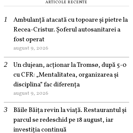
ARTICOLE RECENTE
Ambulanță atacată cu topoare și pietre la
Recea-Cristur. Șoferul autosanitarei a
fost operat
august 9, 2026
Un clujean, acționar la Tromsø, după 5-0
cu CFR: „Mentalitatea, organizarea și
disciplina” fac diferența
august 9, 2026
Băile Băița revin la viață. Restaurantul și
parcul se redeschid pe 18 august, iar
investiția continuă