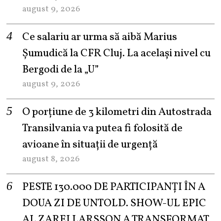
august 9, 2026
Ce salariu ar urma să aibă Marius
Șumudică la CFR Cluj. La același nivel cu
Bergodi de la „U”
august 9, 2026
O porțiune de 3 kilometri din Autostrada
Transilvania va putea fi folosită de
avioane în situații de urgență
august 8, 2026
PESTE 130.000 DE PARTICIPANȚI ÎN A
DOUA ZI DE UNTOLD. SHOW-UL EPIC
AL ZAREI LARSSON A TRANSFORMAT