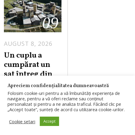
09
AUGUST 8, 2026
Un cuplu a
cumpărat un
sat întreg din
Spania. Are 44
Apreciem confidențialitatea dumneavoastră
de case,
Folosim cookie-uri pentru a vă îmbunătăți experiența de
navigare, pentru a vă oferi reclame sau conținut
biserică, școală
personalizat și pentru a ne analiza traficul. Făcând clic pe
și bar
„Accept toate”, sunteți de acord cu utilizarea cookie-urilor.
Cookie setari
Accept
Un cuplu de
americani a