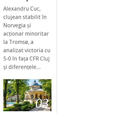
Alexandru Cuc,
clujean stabilit în
Norvegia și
acționar minoritar
la Tromsø, a
analizat victoria cu
5-0 în fața CFR Cluj
și diferențele…
03