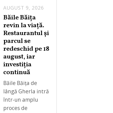
AUGUST 9, 2026
A
U
Băile Băița
G
revin la viață.
U
Restaurantul și
S
parcul se
T
redeschid pe 18
9
,
august, iar
2
investiția
0
continuă
2
6
Băile Băița de
lângă Gherla intră
într-un amplu
proces de