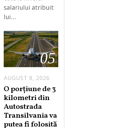
salariului atribuit
lui…
05
AUGUST 8, 2026
A
U
O porțiune de 3
G
kilometri din
U
Autostrada
S
Transilvania va
T
putea fi folosită
8