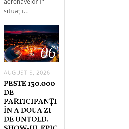
aeronavelor în
situații…
06
AUGUST 8, 2026
PESTE 130.000
DE
PARTICIPANȚI
ÎN A DOUA ZI
DE UNTOLD.
SHOW-UL EPIC