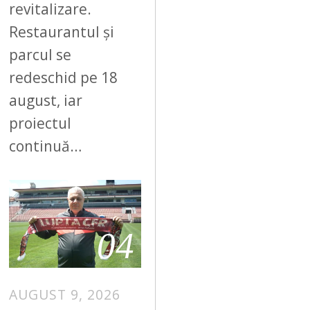
revitalizare.
Restaurantul și
parcul se
redeschid pe 18
august, iar
proiectul
continuă…
04
AUGUST 9, 2026