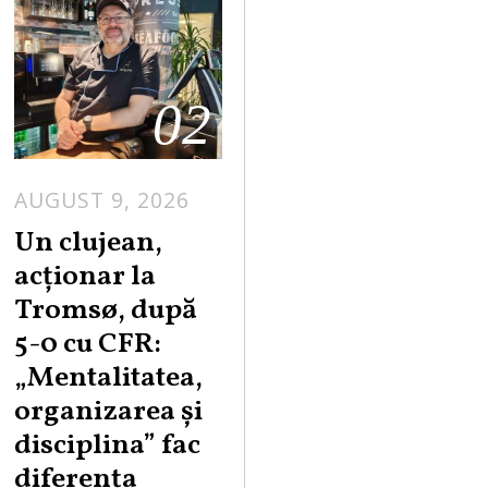
02
AUGUST 9, 2026
Un clujean,
acționar la
Tromsø, după
5-0 cu CFR:
„Mentalitatea,
organizarea și
disciplina” fac
diferența