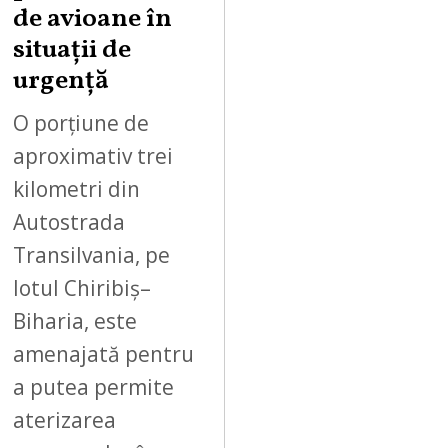
,
de avioane în
2
situații de
0
urgență
2
6
O porțiune de
aproximativ trei
kilometri din
Autostrada
Transilvania, pe
lotul Chiribiș–
Biharia, este
amenajată pentru
a putea permite
aterizarea