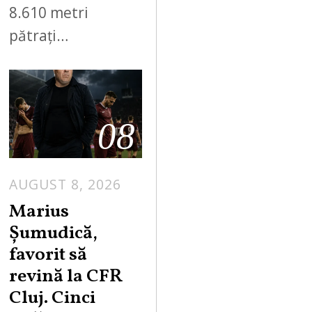
8.610 metri
pătrați…
08
AUGUST 8, 2026
Marius
Șumudică,
favorit să
revină la CFR
Cluj. Cinci