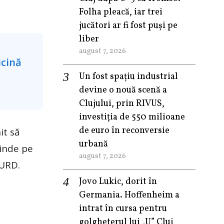
Folha pleacă, iar trei
jucători ar fi fost puși pe
liber
august 7, 2026
Un fost spațiu industrial
devine o nouă scenă a
Clujului, prin RIVUS,
investiția de 550 milioane
de euro în reconversie
it să
urbană
tinde pe
august 7, 2026
MURD.
Jovo Lukic, dorit în
Germania. Hoffenheim a
intrat în cursa pentru
golgheterul lui „U” Cluj