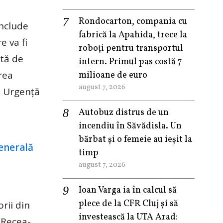
Rondocarton, compania cu
include
fabrică la Apahida, trece la
e va fi
roboți pentru transportul
ată de
intern. Primul pas costă 7
rea
milioane de euro
august 7, 2026
de Urgență
Autobuz distrus de un
incendiu în Săvădisla. Un
bărbat și o femeie au ieșit la
timp
august 7, 2026
Ioan Varga ia în calcul să
plece de la CFR Cluj și să
rii din
investească la UTA Arad:
 Recea-