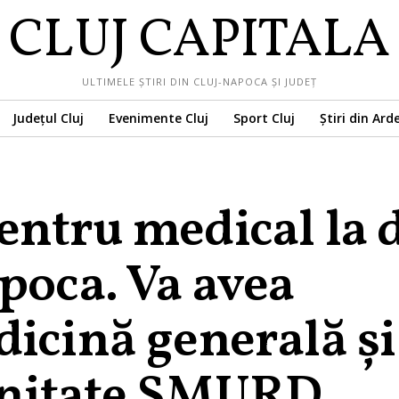
CLUJ CAPITALA
ULTIMELE ȘTIRI DIN CLUJ-NAPOCA ȘI JUDEȚ
Județul Cluj
Evenimente Cluj
Sport Cluj
Știri din Ard
entru medical la 
poca. Va avea
dicină generală și
unitate SMURD