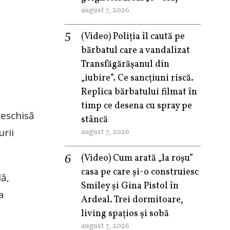
august 7, 2026
(Video) Poliția îl caută pe
bărbatul care a vandalizat
Transfăgărășanul din
„iubire”. Ce sancțiuni riscă.
Replica bărbatului filmat în
timp ce desena cu spray pe
deschisă
stâncă
urii
august 7, 2026
(Video) Cum arată „la roşu”
casa pe care şi-o construiesc
lă,
Smiley şi Gina Pistol în
a
Ardeal. Trei dormitoare,
living spațios și sobă
august 7, 2026