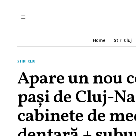
Home
Stiri Cluj
STIRI CLUJ
Apare un nou c
pași de Cluj-Na
cabinete de me
dentară + sub