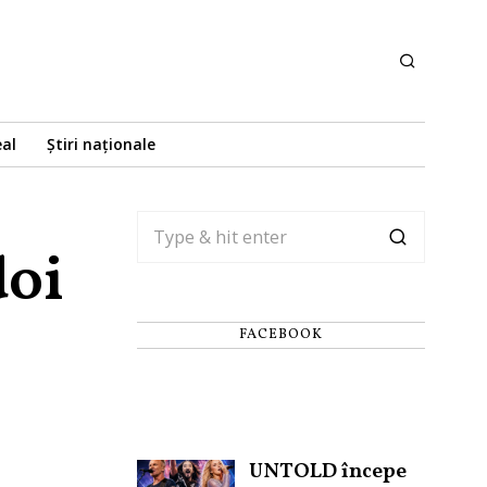
eal
Știri naționale
doi
FACEBOOK
UNTOLD începe