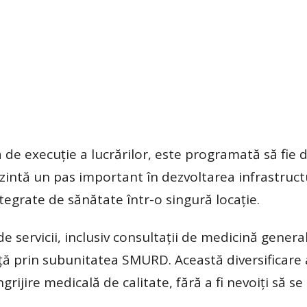
za de execuție a lucrărilor, este programată să fie 
ezintă un pas important în dezvoltarea infrastruct
ntegrate de sănătate într-o singură locație.
 servicii, inclusiv consultații de medicină genera
ță prin subunitatea SMURD. Această diversificare 
îngrijire medicală de calitate, fără a fi nevoiți să se