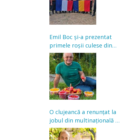
Emil Boc și-a prezentat
primele roșii culese din
grădină: „Niciun magazin
nu poate oferi această
satisfacție”
O clujeancă a renunțat la
jobul din multinațională și
s-a mutat la țară. Acum
cultivă legume în grădina