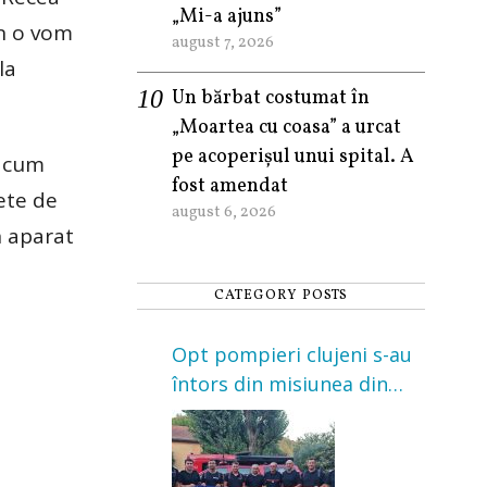
„Mi-a ajuns”
an o vom
august 7, 2026
la
Un bărbat costumat în
„Moartea cu coasa” a urcat
pe acoperișul unui spital. A
 acum
fost amendat
ete de
august 6, 2026
n aparat
CATEGORY POSTS
Opt pompieri clujeni s-au
întors din misiunea din
Franța. Au intervenit la
incendii de vegetație și
pădure