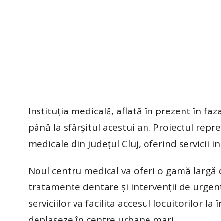
Instituția medicală, aflată în prezent în fa
până la sfârșitul acestui an. Proiectul repr
medicale din județul Cluj, oferind servicii i
Noul centru medical va oferi o gamă largă de
tratamente dentare și intervenții de urgen
serviciilor va facilita accesul locuitorilor la 
deplaseze în centre urbane mari.