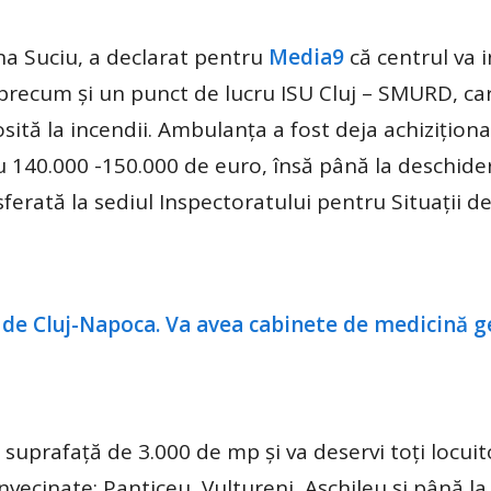
a Suciu, a declarat pentru
Media9
că centrul va 
precum și un punct de lucru ISU Cluj – SMURD, car
sită la incendii. Ambulanța a fost deja achizițion
cu 140.000 -150.000 de euro, însă până la deschide
sferată la sediul Inspectoratului pentru Situații 
 suprafață de 3.000 de mp și va deservi toți locuito
vecinate: Panticeu, Vultureni, Așchileu și până la