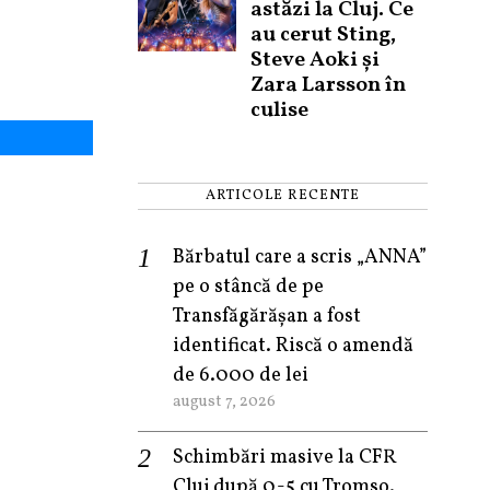
astăzi la Cluj. Ce
au cerut Sting,
Steve Aoki și
Zara Larsson în
culise
ARTICOLE RECENTE
Bărbatul care a scris „ANNA”
pe o stâncă de pe
Transfăgărășan a fost
identificat. Riscă o amendă
de 6.000 de lei
august 7, 2026
Schimbări masive la CFR
Cluj după 0-5 cu Tromso.