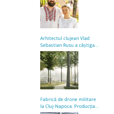
bunicilor
Arhitectul clujean Vlad
Sebastian Rusu a câștigat
concursul pentru
transformarea Grădinii
Casei Universitarilor
Fabrică de drone militare
la Cluj-Napoca. Producția
ar urma să înceapă în