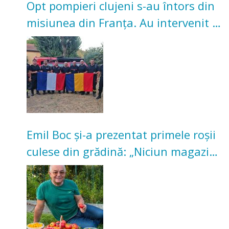
Opt pompieri clujeni s-au întors din
misiunea din Franța. Au intervenit la
incendii de vegetație și pădure
Emil Boc și-a prezentat primele roșii
culese din grădină: „Niciun magazin
nu poate oferi această satisfacție”