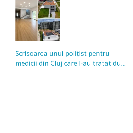
Scrisoarea unui polițist pentru
medicii din Cluj care l-au tratat după
un accident: „Nu m-am simțit un
număr”