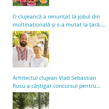
O clujeancă a renunțat la jobul din
multinațională și s-a mutat la țară.
Acum cultivă legume în grădina
bunicilor
Arhitectul clujean Vlad Sebastian
Rusu a câștigat concursul pentru
transformarea Grădinii Casei
Universitarilor