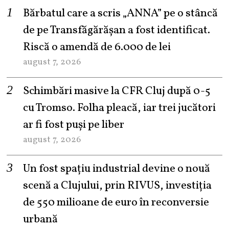
Bărbatul care a scris „ANNA” pe o stâncă
de pe Transfăgărășan a fost identificat.
Riscă o amendă de 6.000 de lei
august 7, 2026
Schimbări masive la CFR Cluj după 0-5
cu Tromso. Folha pleacă, iar trei jucători
ar fi fost puși pe liber
august 7, 2026
Un fost spațiu industrial devine o nouă
scenă a Clujului, prin RIVUS, investiția
de 550 milioane de euro în reconversie
urbană