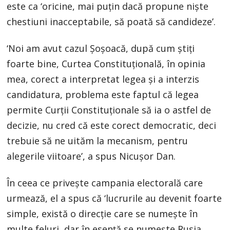
este ca ‘oricine, mai puțin dacă propune niște
chestiuni inacceptabile, să poată să candideze’.
‘Noi am avut cazul Șoșoacă, după cum știți
foarte bine, Curtea Constituțională, în opinia
mea, corect a interpretat legea și a interzis
candidatura, problema este faptul că legea
permite Curții Constituționale să ia o astfel de
decizie, nu cred că este corect democratic, deci
trebuie să ne uităm la mecanism, pentru
alegerile viitoare’, a spus Nicușor Dan.
În ceea ce privește campania electorală care
urmează, el a spus că ‘lucrurile au devenit foarte
simple, există o direcție care se numește în
multe feluri, dar în esență se numește Rusia,