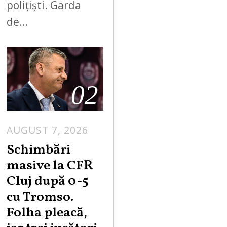
polițiști. Garda
de…
02
AUGUST 7, 2026
Schimbări
masive la CFR
Cluj după 0-5
cu Tromso.
Folha pleacă,