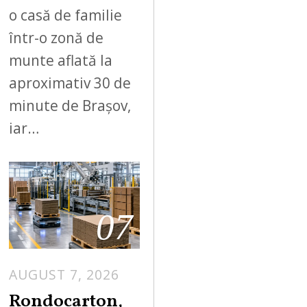
o casă de familie
într-o zonă de
munte aflată la
aproximativ 30 de
minute de Brașov,
iar…
07
AUGUST 7, 2026
A
U
Rondocarton,