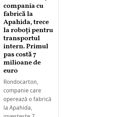
G
compania cu
U
fabrică la
S
Apahida, trece
T
la roboți pentru
7
,
transportul
2
intern. Primul
0
pas costă 7
2
milioane de
6
euro
Rondocarton,
companie care
operează o fabrică
la Apahida,
investește 7