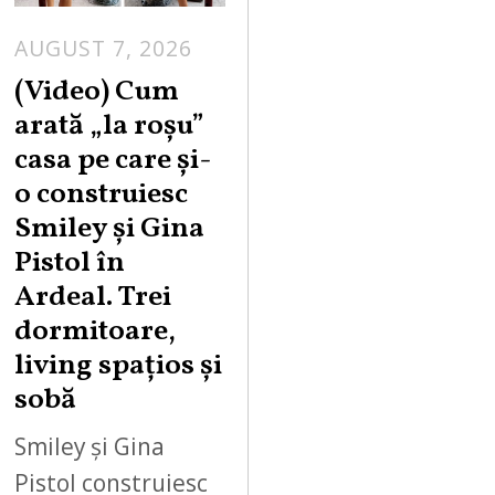
AUGUST 7, 2026
(Video) Cum
arată „la roşu”
casa pe care şi-
o construiesc
Smiley şi Gina
Pistol în
Ardeal. Trei
dormitoare,
living spațios și
sobă
Smiley și Gina
Pistol construiesc