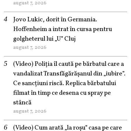
august 7, 2026
Jovo Lukic, dorit în Germania.
Hoffenheim a intrat în cursa pentru
golgheterul lui „U” Cluj
august 7, 2026
(Video) Poliția îl caută pe bărbatul care a
vandalizat Transfăgărășanul din „iubire”.
Ce sancțiuni riscă. Replica bărbatului
filmat în timp ce desena cu spray pe
stâncă
august 7, 2026
(Video) Cum arată „la roşu” casa pe care