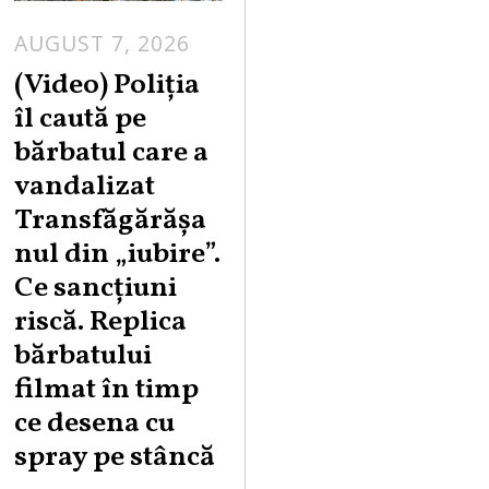
AUGUST 7, 2026
A
U
(Video) Poliția
G
îl caută pe
U
bărbatul care a
S
vandalizat
T
Transfăgărășa
7
,
nul din „iubire”.
2
Ce sancțiuni
0
riscă. Replica
2
bărbatului
6
filmat în timp
ce desena cu
spray pe stâncă