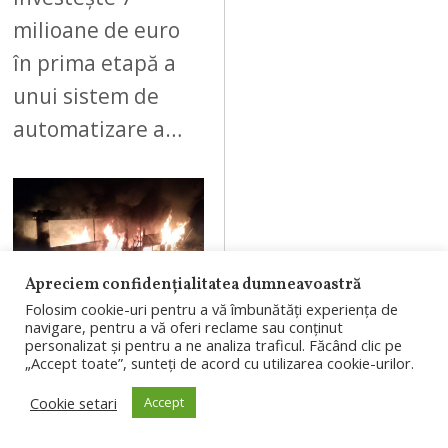
milioane de euro
în prima etapă a
unui sistem de
automatizare a…
08
Apreciem confidențialitatea dumneavoastră
Folosim cookie-uri pentru a vă îmbunătăți experiența de
navigare, pentru a vă oferi reclame sau conținut
AUGUST 7, 2026
personalizat și pentru a ne analiza traficul. Făcând clic pe
„Accept toate”, sunteți de acord cu utilizarea cookie-urilor.
Autobuz distrus
Cookie setari
Accept
de un incendiu
în Săvădisla.