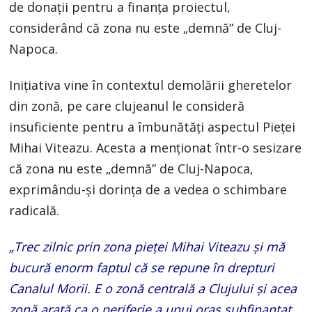
de donații pentru a finanța proiectul,
considerând că zona nu este „demnă” de Cluj-
Napoca.
Inițiativa vine în contextul demolării gheretelor
din zonă, pe care clujeanul le consideră
insuficiente pentru a îmbunătăți aspectul Pieței
Mihai Viteazu. Acesta a menționat într-o sesizare
că zona nu este „demnă” de Cluj-Napoca,
exprimându-și dorința de a vedea o schimbare
radicală.
„Trec zilnic prin zona pieței Mihai Viteazu și mă
bucură enorm faptul că se repune în drepturi
Canalul Morii. E o zonă centrală a Clujului și acea
zonă arată ca o periferie a unui oraș subfinanțat,