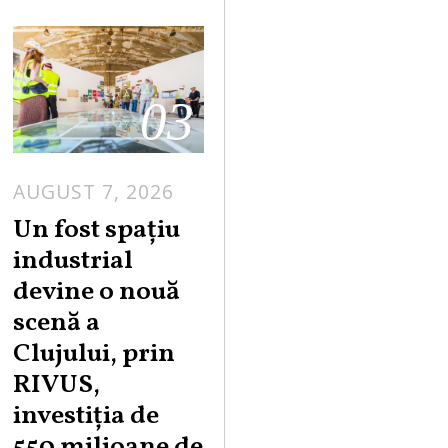
03
AUGUST 7, 2026
Un fost spațiu
industrial
devine o nouă
scenă a
Clujului, prin
RIVUS,
investiția de
550 milioane de