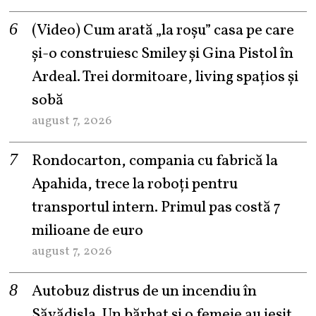
(Video) Cum arată „la roşu” casa pe care
şi-o construiesc Smiley şi Gina Pistol în
Ardeal. Trei dormitoare, living spațios și
sobă
august 7, 2026
Rondocarton, compania cu fabrică la
Apahida, trece la roboți pentru
transportul intern. Primul pas costă 7
milioane de euro
august 7, 2026
Autobuz distrus de un incendiu în
Săvădisla. Un bărbat și o femeie au ieșit