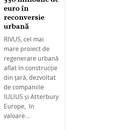
euro în
reconversie
urbană
RIVUS, cel mai
mare proiect de
regenerare urbană
aflat în construcție
din țară, dezvoltat
de companiile
IULIUS și Atterbury
Europe, în
valoare…