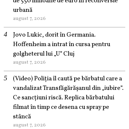
de 550 milioane de euro în reconversie
urbană
august 7, 2026
Jovo Lukic, dorit în Germania.
Hoffenheim a intrat în cursa pentru
golgheterul lui „U” Cluj
august 7, 2026
(Video) Poliția îl caută pe bărbatul care a
vandalizat Transfăgărășanul din „iubire”.
Ce sancțiuni riscă. Replica bărbatului
filmat în timp ce desena cu spray pe
stâncă
august 7, 2026