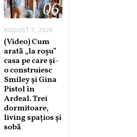
06
AUGUST 7, 2026
(Video) Cum
arată „la roşu”
casa pe care şi-
o construiesc
Smiley şi Gina
Pistol în
Ardeal. Trei
dormitoare,
living spațios și
sobă