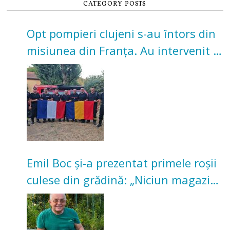
CATEGORY POSTS
Opt pompieri clujeni s-au întors din
misiunea din Franța. Au intervenit la
incendii de vegetație și pădure
Emil Boc și-a prezentat primele roșii
culese din grădină: „Niciun magazin
nu poate oferi această satisfacție”