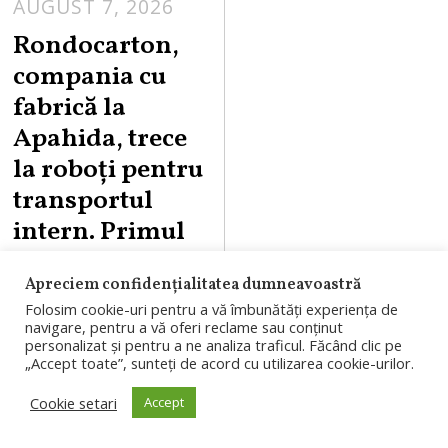
AUGUST 7, 2026
A
U
Rondocarton,
G
compania cu
U
fabrică la
S
Apahida, trece
T
la roboți pentru
7
,
transportul
2
intern. Primul
0
pas costă 7
2
Apreciem confidențialitatea dumneavoastră
milioane de
6
Folosim cookie-uri pentru a vă îmbunătăți experiența de
euro
navigare, pentru a vă oferi reclame sau conținut
personalizat și pentru a ne analiza traficul. Făcând clic pe
„Accept toate”, sunteți de acord cu utilizarea cookie-urilor.
Rondocarton,
companie care
Cookie setari
Accept
operează o fabrică