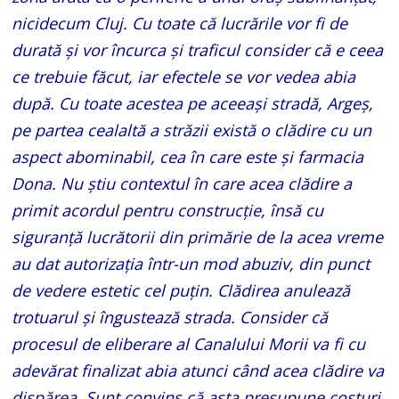
nicidecum Cluj. Cu toate că lucrările vor fi de
durată și vor încurca și traficul consider că e ceea
ce trebuie făcut, iar efectele se vor vedea abia
după. Cu toate acestea pe aceeași stradă, Argeș,
pe partea cealaltă a străzii există o clădire cu un
aspect abominabil, cea în care este și farmacia
Dona. Nu știu contextul în care acea clădire a
primit acordul pentru construcție, însă cu
siguranță lucrătorii din primărie de la acea vreme
au dat autorizația într-un mod abuziv, din punct
de vedere estetic cel puțin. Clădirea anulează
trotuarul și îngustează strada. Consider că
procesul de eliberare al Canalului Morii va fi cu
adevărat finalizat abia atunci când acea clădire va
dispărea. Sunt convins că asta presupune costuri