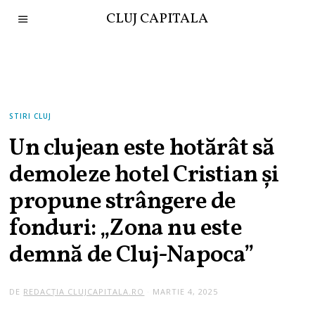
CLUJ CAPITALA
STIRI CLUJ
Un clujean este hotărât să
demoleze hotel Cristian și
propune strângere de
fonduri: „Zona nu este
demnă de Cluj-Napoca”
DE
REDACȚIA CLUJCAPITALA.RO
MARTIE 4, 2025
M
A
R