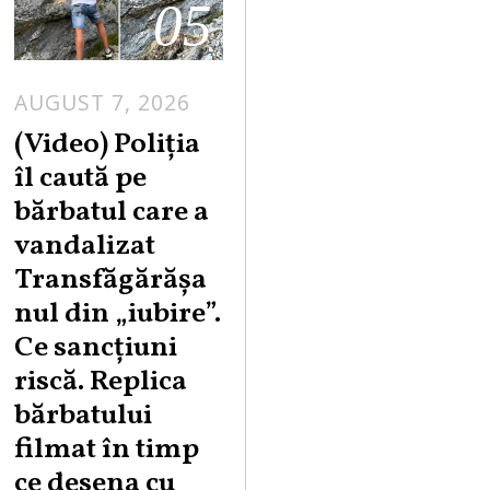
05
AUGUST 7, 2026
A
U
(Video) Poliția
G
îl caută pe
U
bărbatul care a
S
vandalizat
T
Transfăgărășa
7
,
nul din „iubire”.
2
Ce sancțiuni
0
riscă. Replica
2
bărbatului
6
filmat în timp
ce desena cu