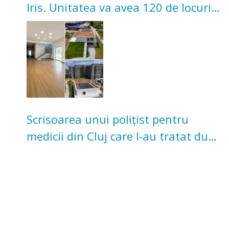
Iris. Unitatea va avea 120 de locuri
pentru copii
Scrisoarea unui polițist pentru
medicii din Cluj care l-au tratat după
un accident: „Nu m-am simțit un
număr”