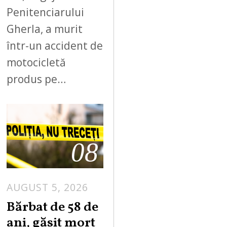
Penitenciarului
Gherla, a murit
într-un accident de
motocicletă
produs pe…
08
AUGUST 5, 2026
Bărbat de 58 de
ani, găsit mort