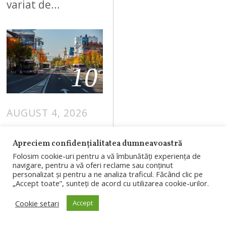
variat de…
10
AUGUST 4, 2026
Prețurile
Apreciem confidențialitatea dumneavoastră
apartamentelo
Folosim cookie-uri pentru a vă îmbunătăți experiența de
r din Cluj au
navigare, pentru a vă oferi reclame sau conținut
personalizat și pentru a ne analiza traficul. Făcând clic pe
scăzut ușor în
„Accept toate”, sunteți de acord cu utilizarea cookie-urilor.
iulie. Topul
Cookie setari
Accept
celor mai