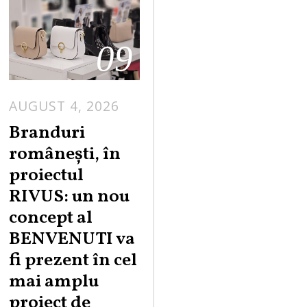
09
AUGUST 4, 2026
Branduri
românești, în
proiectul
RIVUS: un nou
concept al
BENVENUTI va
fi prezent în cel
mai amplu
proiect de