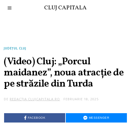
CLUJ CAPITALA
JUDEȚUL CLUJ
(Video) Cluj: „Porcul
maidanez”, noua atracție de
pe străzile din Turda
DE
REDACȚIA CLUJCAPITALA.RO
FEBRUARIE 18, 2025
FACEBOOK
MESSENGER