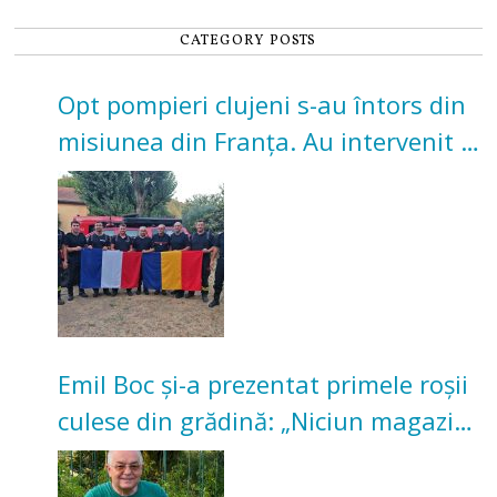
CATEGORY POSTS
Opt pompieri clujeni s-au întors din
misiunea din Franța. Au intervenit la
incendii de vegetație și pădure
Emil Boc și-a prezentat primele roșii
culese din grădină: „Niciun magazin
nu poate oferi această satisfacție”