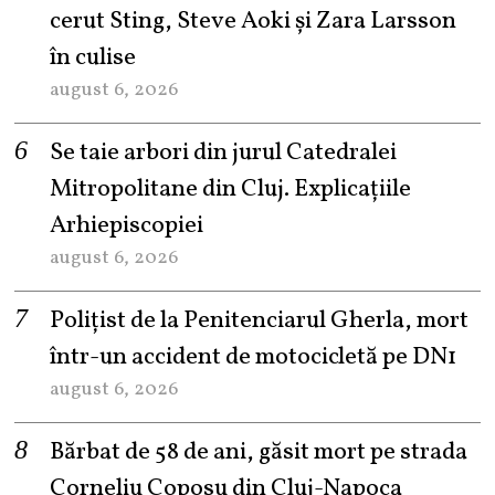
cerut Sting, Steve Aoki și Zara Larsson
în culise
august 6, 2026
Se taie arbori din jurul Catedralei
Mitropolitane din Cluj. Explicațiile
Arhiepiscopiei
august 6, 2026
Polițist de la Penitenciarul Gherla, mort
într-un accident de motocicletă pe DN1
august 6, 2026
Bărbat de 58 de ani, găsit mort pe strada
Corneliu Coposu din Cluj-Napoca