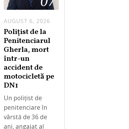
07
AUGUST 6, 2026
Polițist de la
Penitenciarul
Gherla, mort
într-un
accident de
motocicletă pe
DN1
Un polițist de
penitenciare în
vârstă de 36 de
ani, angajat al