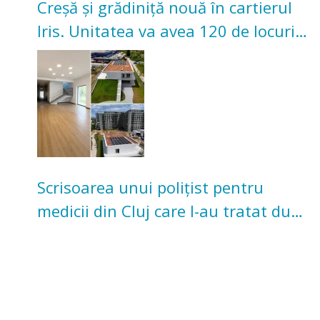
Creșă și grădiniță nouă în cartierul
Iris. Unitatea va avea 120 de locuri
pentru copii
Scrisoarea unui polițist pentru
medicii din Cluj care l-au tratat după
un accident: „Nu m-am simțit un
număr”