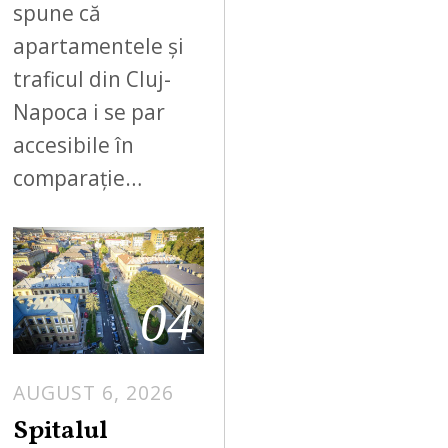
spune că
apartamentele și
traficul din Cluj-
Napoca i se par
accesibile în
comparație…
04
AUGUST 6, 2026
Spitalul