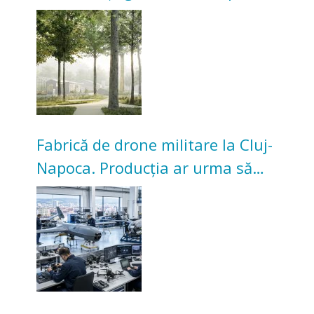
transformarea Grădinii Casei
Universitarilor
Fabrică de drone militare la Cluj-
Napoca. Producția ar urma să
înceapă în toamna acestui an