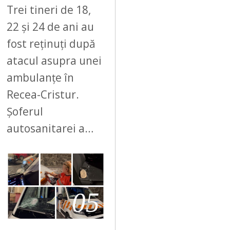
Trei tineri de 18,
22 și 24 de ani au
fost reținuți după
atacul asupra unei
ambulanțe în
Recea-Cristur.
Șoferul
autosanitarei a…
05