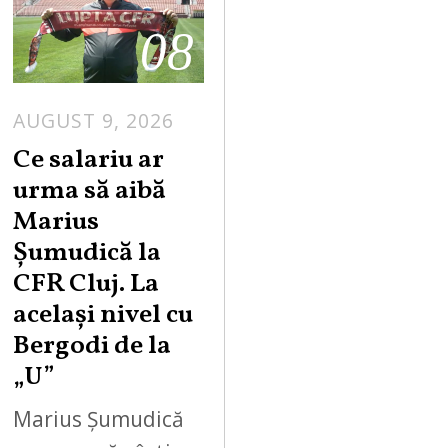
08
AUGUST 9, 2026
Ce salariu ar
urma să aibă
Marius
Șumudică la
CFR Cluj. La
același nivel cu
Bergodi de la
„U”
Marius Șumudică