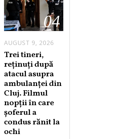
04
AUGUST 9, 2026
Trei tineri,
reținuți după
atacul asupra
ambulanței din
Cluj. Filmul
nopții în care
șoferul a
condus rănit la
ochi