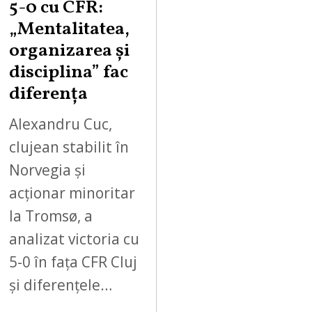
5-0 cu CFR:
„Mentalitatea,
organizarea și
disciplina” fac
diferența
Alexandru Cuc,
clujean stabilit în
Norvegia și
acționar minoritar
la Tromsø, a
analizat victoria cu
5-0 în fața CFR Cluj
și diferențele…