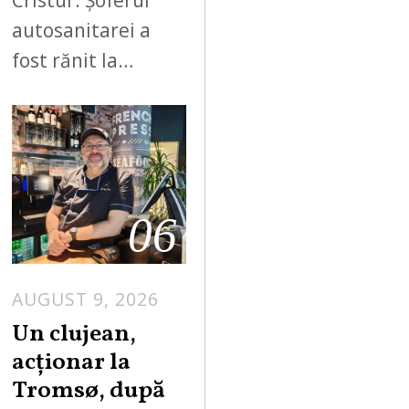
Cristur. Șoferul
autosanitarei a
fost rănit la…
06
AUGUST 9, 2026
Un clujean,
acționar la
Tromsø, după