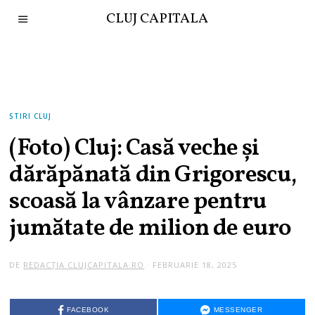
CLUJ CAPITALA
STIRI CLUJ
(Foto) Cluj: Casă veche și
dărăpănată din Grigorescu,
scoasă la vânzare pentru
jumătate de milion de euro
DE
REDACȚIA CLUJCAPITALA.RO
FEBRUARIE 18, 2025
FACEBOOK
MESSENGER