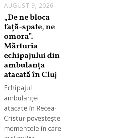
AUGUST 9, 2026
„De ne bloca
față-spate, ne
omora”.
Mărturia
echipajului din
ambulanța
atacată în Cluj
Echipajul
ambulanței
atacate în Recea-
Cristur povestește
momentele în care