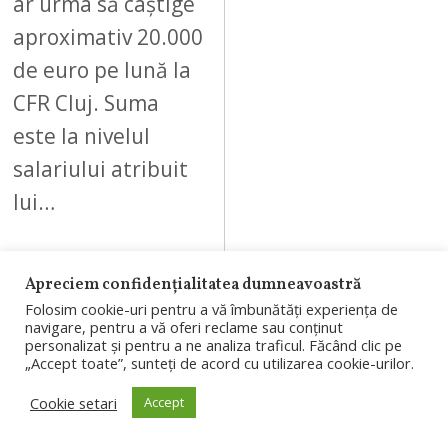
ar urma să câștige
aproximativ 20.000
de euro pe lună la
CFR Cluj. Suma
este la nivelul
salariului atribuit
lui…
Apreciem confidențialitatea dumneavoastră
Folosim cookie-uri pentru a vă îmbunătăți experiența de
navigare, pentru a vă oferi reclame sau conținut
09
personalizat și pentru a ne analiza traficul. Făcând clic pe
„Accept toate”, sunteți de acord cu utilizarea cookie-urilor.
Cookie setari
Accept
AUGUST 8, 2026
A
U