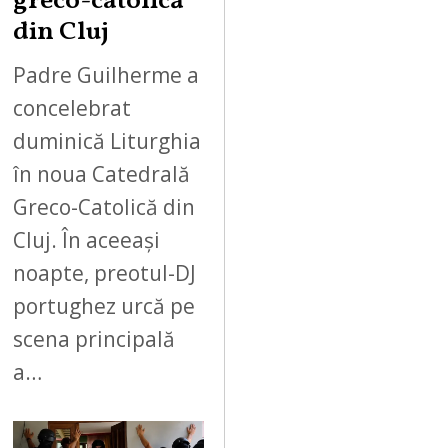
greco-catolică
din Cluj
Padre Guilherme a
concelebrat
duminică Liturghia
în noua Catedrală
Greco-Catolică din
Cluj. În aceeași
noapte, preotul-DJ
portughez urcă pe
scena principală
a…