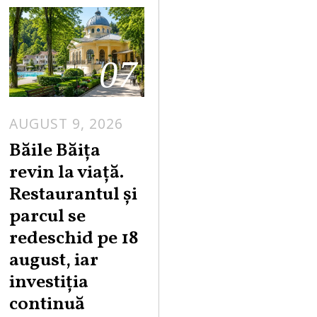
07
AUGUST 9, 2026
A
U
Băile Băița
G
revin la viață.
U
Restaurantul și
S
parcul se
T
redeschid pe 18
9
,
august, iar
2
investiția
0
continuă
2