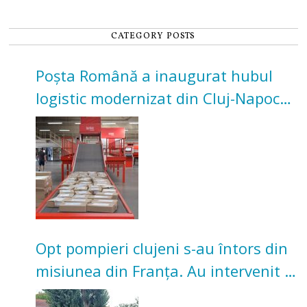
CATEGORY POSTS
Poșta Română a inaugurat hubul
logistic modernizat din Cluj-Napoca.
Investiție de 3 milioane de euro
Opt pompieri clujeni s-au întors din
misiunea din Franța. Au intervenit la
incendii de vegetație și pădure