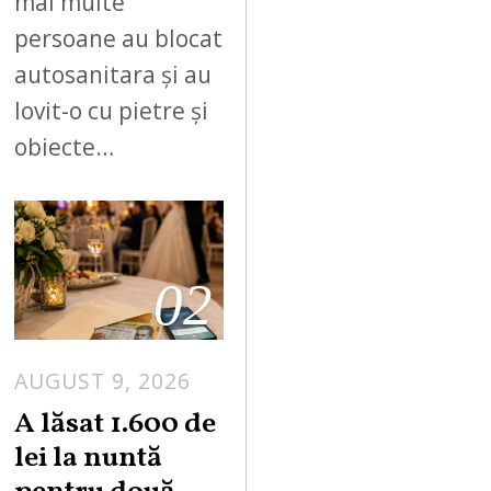
mai multe
persoane au blocat
autosanitara și au
lovit-o cu pietre și
obiecte…
02
AUGUST 9, 2026
A lăsat 1.600 de
lei la nuntă