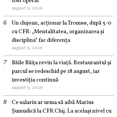
fost operat
august 9, 2026
Un clujean, acționar la Tromsø, după 5-0
cu CFR: „Mentalitatea, organizarea și
disciplina” fac diferența
august 9, 2026
Băile Băița revin la viață. Restaurantul și
parcul se redeschid pe 18 august, iar
investiția continuă
august 9, 2026
Ce salariu ar urma să aibă Marius
Șumudică la CFR Cluj. La același nivel cu