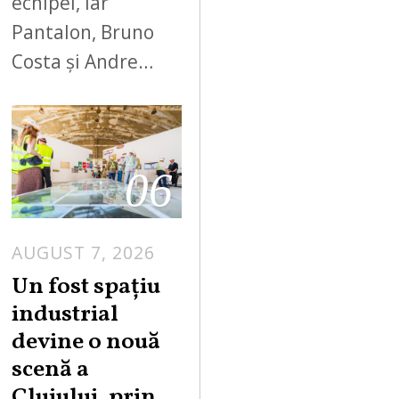
echipei, iar
Pantalon, Bruno
Costa și Andre…
06
AUGUST 7, 2026
Un fost spațiu
industrial
devine o nouă
scenă a
Clujului, prin