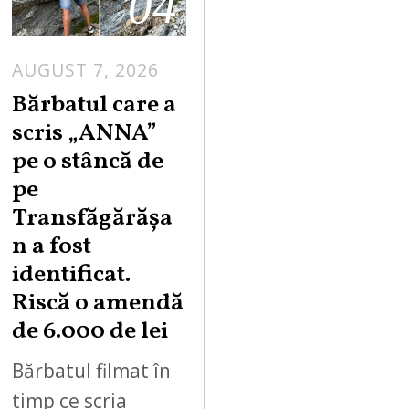
04
AUGUST 7, 2026
Bărbatul care a
scris „ANNA”
pe o stâncă de
pe
Transfăgărășa
n a fost
identificat.
Riscă o amendă
de 6.000 de lei
Bărbatul filmat în
timp ce scria