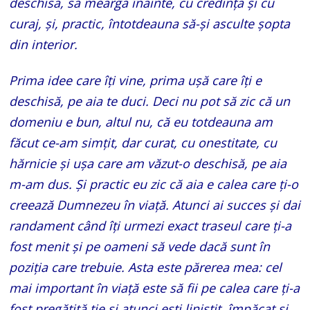
deschisă, să meargă înainte, cu credință și cu
curaj, și, practic, întotdeauna să-și asculte șopta
din interior.
Prima idee care îți vine, prima ușă care îți e
deschisă, pe aia te duci. Deci nu pot să zic că un
domeniu e bun, altul nu, că eu totdeauna am
făcut ce-am simțit, dar curat, cu onestitate, cu
hărnicie și ușa care am văzut-o deschisă, pe aia
m-am dus. Și practic eu zic că aia e calea care ți-o
creează Dumnezeu în viață. Atunci ai succes și dai
randament când îți urmezi exact traseul care ți-a
fost menit și pe oameni să vede dacă sunt în
poziția care trebuie. Asta este părerea mea: cel
mai important în viață este să fii pe calea care ți-a
fost pregătită ție și atunci ești liniștit, împăcat și