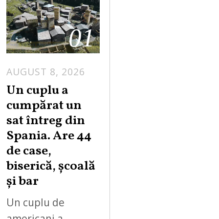
01
AUGUST 8, 2026
Un cuplu a
cumpărat un
sat întreg din
Spania. Are 44
de case,
biserică, școală
și bar
Un cuplu de
americani a