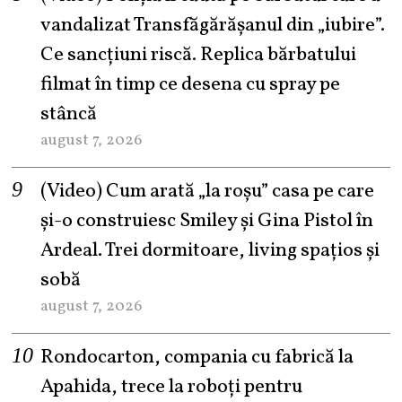
vandalizat Transfăgărășanul din „iubire”.
Ce sancțiuni riscă. Replica bărbatului
filmat în timp ce desena cu spray pe
stâncă
august 7, 2026
(Video) Cum arată „la roşu” casa pe care
şi-o construiesc Smiley şi Gina Pistol în
Ardeal. Trei dormitoare, living spațios și
sobă
august 7, 2026
Rondocarton, compania cu fabrică la
Apahida, trece la roboți pentru