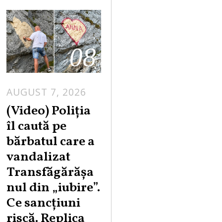
08
AUGUST 7, 2026
A
U
(Video) Poliția
G
îl caută pe
U
bărbatul care a
S
vandalizat
T
Transfăgărășa
7
,
nul din „iubire”.
2
Ce sancțiuni
0
riscă. Replica