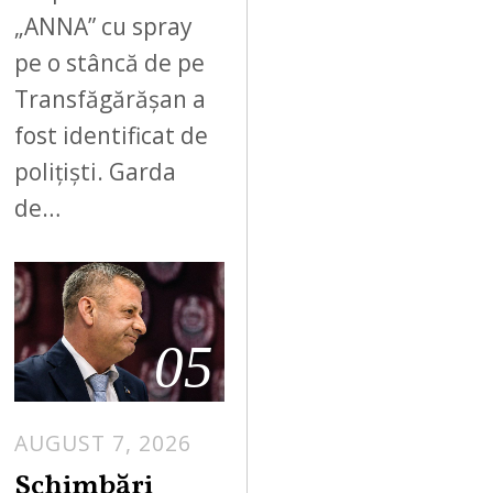
„ANNA” cu spray
pe o stâncă de pe
Transfăgărășan a
fost identificat de
polițiști. Garda
de…
05
AUGUST 7, 2026
Schimbări