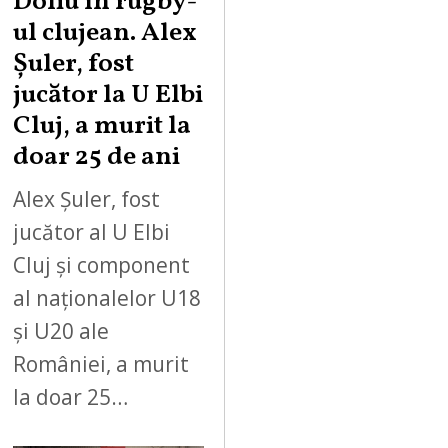
Doliu în rugby-
ul clujean. Alex
Șuler, fost
jucător la U Elbi
Cluj, a murit la
doar 25 de ani
Alex Șuler, fost
jucător al U Elbi
Cluj și component
al naționalelor U18
și U20 ale
României, a murit
la doar 25…