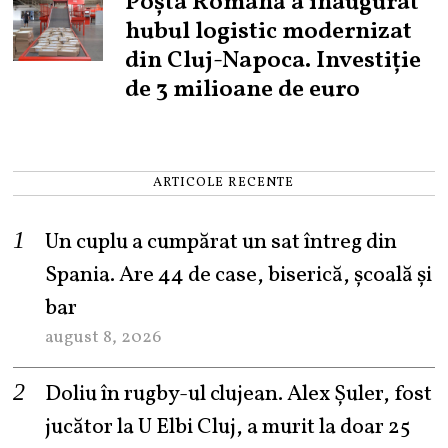
Poșta Română a inaugurat
hubul logistic modernizat
din Cluj-Napoca. Investiție
de 3 milioane de euro
ARTICOLE RECENTE
Un cuplu a cumpărat un sat întreg din
Spania. Are 44 de case, biserică, școală și
bar
august 8, 2026
Doliu în rugby-ul clujean. Alex Șuler, fost
jucător la U Elbi Cluj, a murit la doar 25