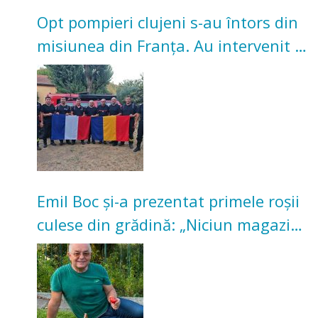
Opt pompieri clujeni s-au întors din
misiunea din Franța. Au intervenit la
incendii de vegetație și pădure
Emil Boc și-a prezentat primele roșii
culese din grădină: „Niciun magazin
nu poate oferi această satisfacție”