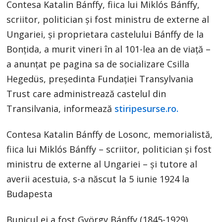
Contesa Katalin Bánffy, fiica lui Miklós Bánffy,
scriitor, politician şi fost ministru de externe al
Ungariei, şi proprietara castelului Bánffy de la
Bonţida, a murit vineri în al 101-lea an de viaţă –
a anunţat pe pagina sa de socializare Csilla
Hegedüs, preşedinta Fundaţiei Transylvania
Trust care administrează castelul din
Transilvania, informează
stiripesurse.ro.
Contesa Katalin Bánffy de Losonc, memorialistă,
fiica lui Miklós Bánffy – scriitor, politician şi fost
ministru de externe al Ungariei – şi tutore al
averii acestuia, s-a născut la 5 iunie 1924 la
Budapesta
Bunicul ei a fost György Bánffy (1845-1929),