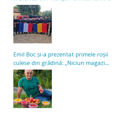
incendii de vegetație și pădure
Emil Boc și-a prezentat primele roșii
culese din grădină: „Niciun magazin
nu poate oferi această satisfacție”