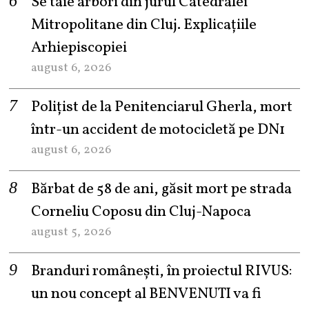
Se taie arbori din jurul Catedralei
Mitropolitane din Cluj. Explicațiile
Arhiepiscopiei
august 6, 2026
Polițist de la Penitenciarul Gherla, mort
într-un accident de motocicletă pe DN1
august 6, 2026
Bărbat de 58 de ani, găsit mort pe strada
Corneliu Coposu din Cluj-Napoca
august 5, 2026
Branduri românești, în proiectul RIVUS:
un nou concept al BENVENUTI va fi