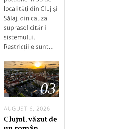
localități din Cluj și
Sălaj, din cauza
suprasolicitării
sistemului.
Restricțiile sunt…
03
AUGUST 6, 2026
Clujul, văzut de
un român