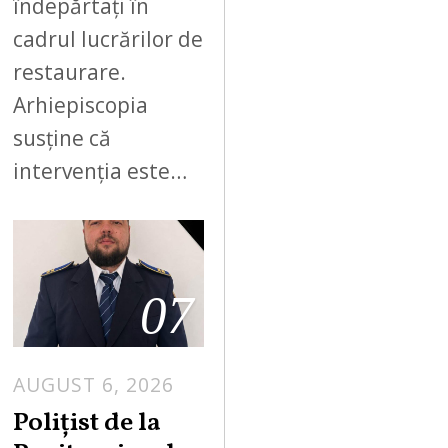
îndepărtați în
cadrul lucrărilor de
restaurare.
Arhiepiscopia
susține că
intervenția este…
07
AUGUST 6, 2026
Polițist de la