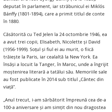
deputat în parlament, iar străbunicul ei Miklós
Bánffy (1801-1894), care a primit titlul de conte
în 1880.
Căsătorită cu Ted Jelen la 24 octombrie 1946, ea
a avut trei copii, Elisabeth, Nicolette şi David
(1956-1999). Soţul şi fiul ei au murit, o fiică
trăieşte la Paris, iar cealaltă la New York. Ea
însăşi a locuit la Tanger, în Maroc, unde a îngrijit
moştenirea literară a tatălui său. Memoriile sale
au fost publicate în 2014 sub titlul „Cântec din
viaţă”.
„Anul trecut, i-am sărbătorit împreună cea de-a
100-a aniversare şi am simţit din nou dragostea