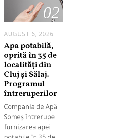
02
AUGUST 6, 2026
Apa potabilă,
oprită în 35 de
localități din
Cluj și Sălaj.
Programul
întreruperilor
Compania de Apă
Someș întrerupe
furnizarea apei
potabile în 35 de