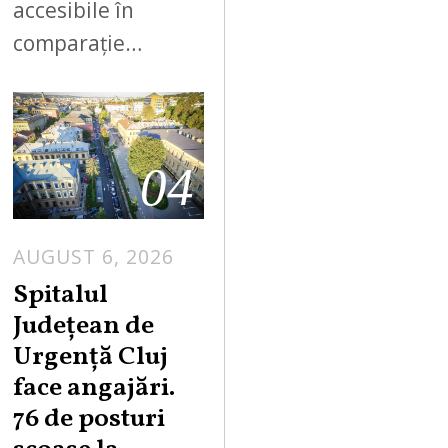
accesibile în
comparație…
04
AUGUST 6, 2026
Spitalul
Județean de
Urgență Cluj
face angajări.
76 de posturi