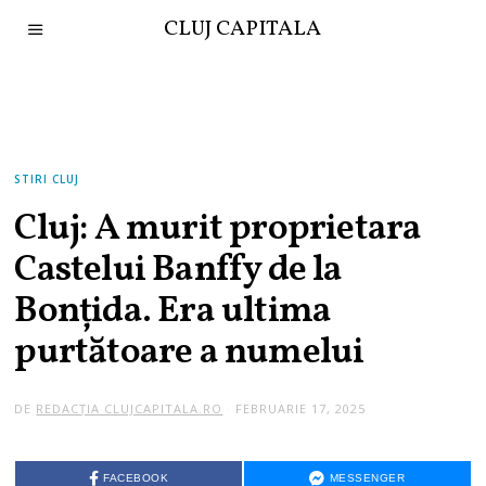
CLUJ CAPITALA
STIRI CLUJ
Cluj: A murit proprietara
Castelui Banffy de la
Bonțida. Era ultima
purtătoare a numelui
DE
REDACȚIA CLUJCAPITALA.RO
FEBRUARIE 17, 2025
FACEBOOK
MESSENGER