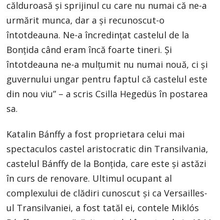
călduroasă şi sprijinul cu care nu numai că ne-a
urmărit munca, dar a şi recunoscut-o
întotdeauna. Ne-a încredinţat castelul de la
Bonţida când eram încă foarte tineri. Şi
întotdeauna ne-a mulţumit nu numai nouă, ci şi
guvernului ungar pentru faptul că castelul este
din nou viu” – a scris Csilla Hegedüs în postarea
sa.
Katalin Bánffy a fost proprietara celui mai
spectaculos castel aristocratic din Transilvania,
castelul Bánffy de la Bonţida, care este şi astăzi
în curs de renovare. Ultimul ocupant al
complexului de clădiri cunoscut şi ca Versailles-
ul Transilvaniei, a fost tatăl ei, contele Miklós