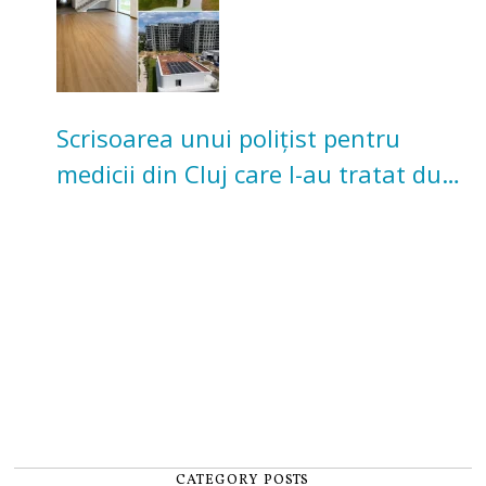
Scrisoarea unui polițist pentru
medicii din Cluj care l-au tratat după
un accident: „Nu m-am simțit un
număr”
CATEGORY POSTS