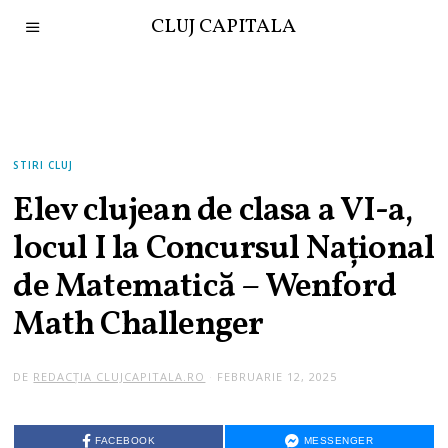
CLUJ CAPITALA
STIRI CLUJ
Elev clujean de clasa a VI-a,
locul I la Concursul Național
de Matematică – Wenford
Math Challenger
DE
REDACȚIA CLUJCAPITALA.RO
FEBRUARIE 12, 2025
FACEBOOK
MESSENGER