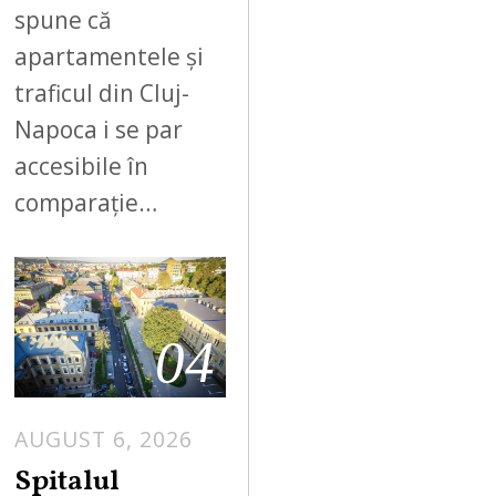
spune că
apartamentele și
traficul din Cluj-
Napoca i se par
accesibile în
comparație…
04
AUGUST 6, 2026
Spitalul