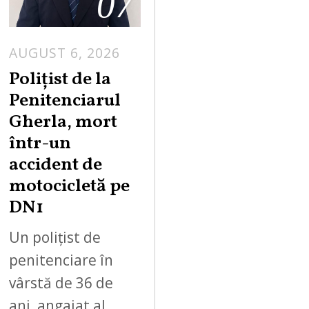
07
AUGUST 6, 2026
Polițist de la
Penitenciarul
Gherla, mort
într-un
accident de
motocicletă pe
DN1
Un polițist de
penitenciare în
vârstă de 36 de
ani, angajat al