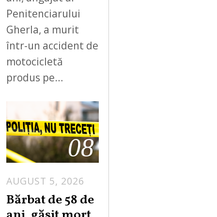
Penitenciarului
Gherla, a murit
într-un accident de
motocicletă
produs pe…
08
AUGUST 5, 2026
Bărbat de 58 de
ani, găsit mort