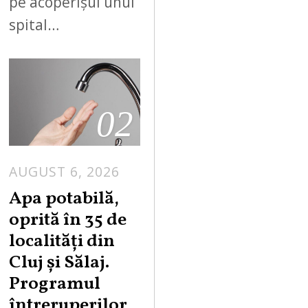
pe acoperișul unui
spital…
02
AUGUST 6, 2026
Apa potabilă,
oprită în 35 de
localități din
Cluj și Sălaj.
Programul
întreruperilor