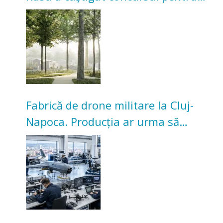
transformarea Grădinii Casei
Universitarilor
Fabrică de drone militare la Cluj-
Napoca. Producția ar urma să
înceapă în toamna acestui an