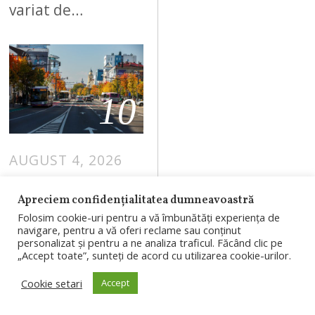
variat de…
10
AUGUST 4, 2026
Prețurile
Apreciem confidențialitatea dumneavoastră
apartamentelo
Folosim cookie-uri pentru a vă îmbunătăți experiența de
r din Cluj au
navigare, pentru a vă oferi reclame sau conținut
personalizat și pentru a ne analiza traficul. Făcând clic pe
scăzut ușor în
„Accept toate”, sunteți de acord cu utilizarea cookie-urilor.
iulie. Topul
Cookie setari
Accept
celor mai