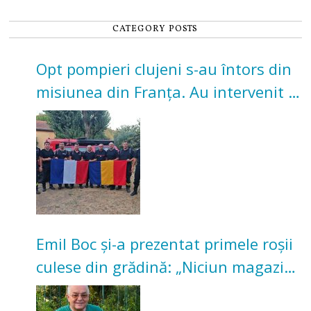
CATEGORY POSTS
Opt pompieri clujeni s-au întors din
misiunea din Franța. Au intervenit la
incendii de vegetație și pădure
Emil Boc și-a prezentat primele roșii
culese din grădină: „Niciun magazin
nu poate oferi această satisfacție”