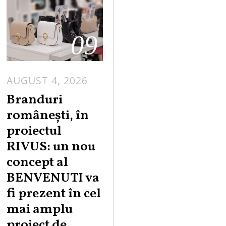
09
AUGUST 4, 2026
Branduri
românești, în
proiectul
RIVUS: un nou
concept al
BENVENUTI va
fi prezent în cel
mai amplu
proiect de