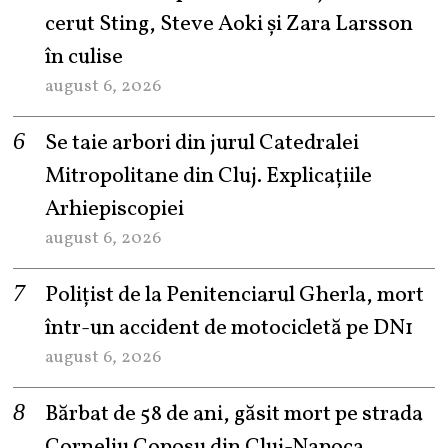
cerut Sting, Steve Aoki și Zara Larsson
în culise
august 6, 2026
Se taie arbori din jurul Catedralei
Mitropolitane din Cluj. Explicațiile
Arhiepiscopiei
august 6, 2026
Polițist de la Penitenciarul Gherla, mort
într-un accident de motocicletă pe DN1
august 6, 2026
Bărbat de 58 de ani, găsit mort pe strada
Corneliu Coposu din Cluj-Napoca