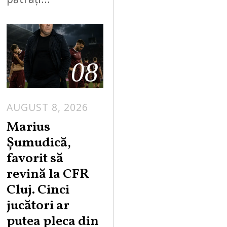
08
AUGUST 8, 2026
Marius
Șumudică,
favorit să
revină la CFR
Cluj. Cinci
jucători ar
putea pleca din