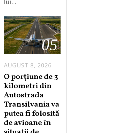
lui…
05
AUGUST 8, 2026
A
U
O porțiune de 3
G
kilometri din
U
Autostrada
S
Transilvania va
T
putea fi folosită
8
,
de avioane în
2
situații de