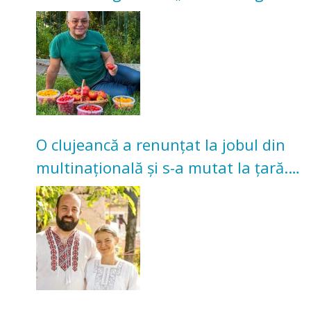
nu poate oferi această satisfacție”
O clujeancă a renunțat la jobul din
multinațională și s-a mutat la țară.
Acum cultivă legume în grădina
bunicilor