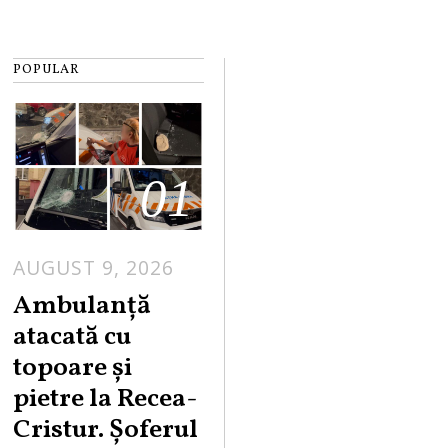
POPULAR
01
AUGUST 9, 2026
Ambulanță
atacată cu
topoare și
pietre la Recea-
Cristur. Șoferul