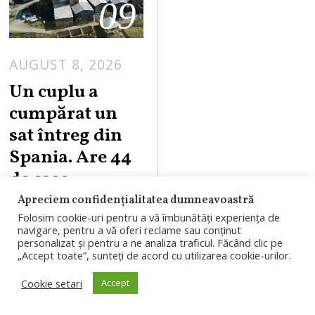
09
AUGUST 8, 2026
Un cuplu a
cumpărat un
sat întreg din
Spania. Are 44
de case,
biserică, școală
Apreciem confidențialitatea dumneavoastră
și bar
Folosim cookie-uri pentru a vă îmbunătăți experiența de
navigare, pentru a vă oferi reclame sau conținut
personalizat și pentru a ne analiza traficul. Făcând clic pe
Un cuplu de
„Accept toate”, sunteți de acord cu utilizarea cookie-urilor.
americani a
Cookie setari
Accept
cumpărat Salto de