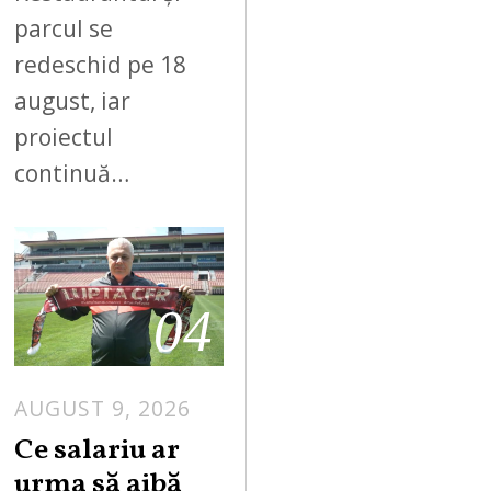
parcul se
redeschid pe 18
august, iar
proiectul
continuă…
04
AUGUST 9, 2026
Ce salariu ar
urma să aibă