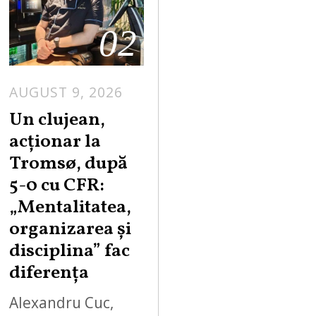
02
AUGUST 9, 2026
Un clujean,
acționar la
Tromsø, după
5-0 cu CFR:
„Mentalitatea,
organizarea și
disciplina” fac
diferența
Alexandru Cuc,