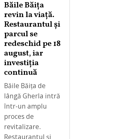
U
Băile Băița
G
revin la viață.
U
Restaurantul și
S
parcul se
T
redeschid pe 18
9
,
august, iar
2
investiția
0
continuă
2
6
Băile Băița de
lângă Gherla intră
într-un amplu
proces de
revitalizare.
Restaurantul și