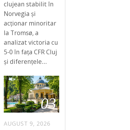
clujean stabilit în
Norvegia și
acționar minoritar
la Tromsø, a
analizat victoria cu
5-0 în fața CFR Cluj
și diferențele…
03
AUGUST 9, 2026
A