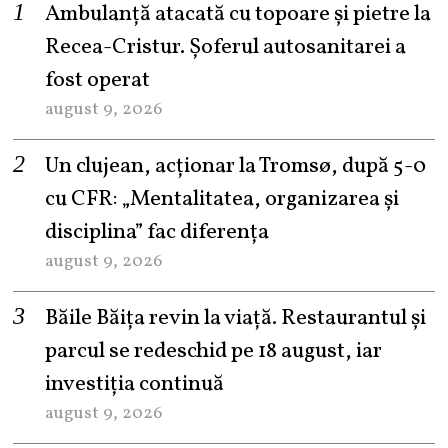
Ambulanță atacată cu topoare și pietre la
Recea-Cristur. Șoferul autosanitarei a
fost operat
august 9, 2026
Un clujean, acționar la Tromsø, după 5-0
cu CFR: „Mentalitatea, organizarea și
disciplina” fac diferența
august 9, 2026
Băile Băița revin la viață. Restaurantul și
parcul se redeschid pe 18 august, iar
investiția continuă
august 9, 2026