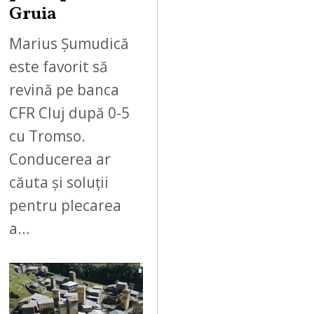
Gruia
Marius Șumudică
este favorit să
revină pe banca
CFR Cluj după 0-5
cu Tromso.
Conducerea ar
căuta și soluții
pentru plecarea
a…