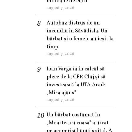
milioane de euro
august 7, 2026
Autobuz distrus de un
incendiu în Săvădisla. Un
bărbat și o femeie au ieșit la
timp
august 7, 2026
Ioan Varga ia în calcul să
plece de la CFR Cluj și să
investească la UTA Arad:
„Mi-a ajuns”
august 7, 2026
Un bărbat costumat în
„Moartea cu coasa” a urcat
pe acoperișul unui spital. A