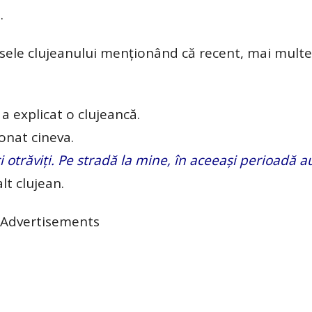
.
 spusele clujeanului menționând că recent, mai mult
a explicat o clujeancă.
onat cineva.
i otrăviți. Pe stradă la mine, în aceeași perioadă au
alt clujean.
Advertisements