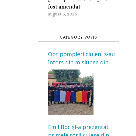
fost amendat
august 6, 2026
CATEGORY POSTS
Opt pompieri clujeni s-au
întors din misiunea din
Franța. Au intervenit la
incendii de vegetație și
pădure
Emil Boc și-a prezentat
primele roșii culese din