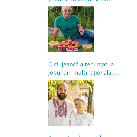
grădină: „Niciun magazin
nu poate oferi această
satisfacție”
O clujeancă a renunțat la
jobul din multinațională și
s-a mutat la țară. Acum
cultivă legume în grădina
bunicilor