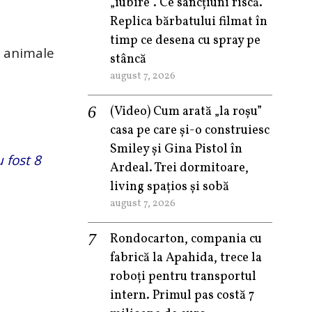
„iubire”. Ce sancțiuni riscă.
Replica bărbatului filmat în
timp ce desena cu spray pe
e animale
stâncă
august 7, 2026
(Video) Cum arată „la roşu”
casa pe care şi-o construiesc
Smiley şi Gina Pistol în
 fost 8
Ardeal. Trei dormitoare,
living spațios și sobă
august 7, 2026
Rondocarton, compania cu
fabrică la Apahida, trece la
roboți pentru transportul
intern. Primul pas costă 7