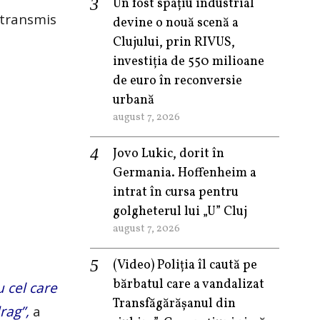
Un fost spațiu industrial
 transmis
devine o nouă scenă a
Clujului, prin RIVUS,
investiția de 550 milioane
de euro în reconversie
urbană
august 7, 2026
Jovo Lukic, dorit în
Germania. Hoffenheim a
intrat în cursa pentru
golgheterul lui „U” Cluj
august 7, 2026
(Video) Poliția îl caută pe
bărbatul care a vandalizat
u cel care
Transfăgărășanul din
rag”,
a