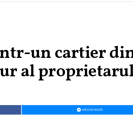
într-un cartier di
ur al proprietaru
MESSENGER