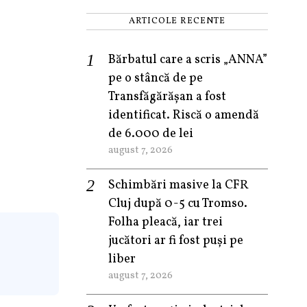
ARTICOLE RECENTE
Bărbatul care a scris „ANNA”
pe o stâncă de pe
Transfăgărășan a fost
identificat. Riscă o amendă
de 6.000 de lei
august 7, 2026
Schimbări masive la CFR
Cluj după 0-5 cu Tromso.
Folha pleacă, iar trei
jucători ar fi fost puși pe
liber
august 7, 2026