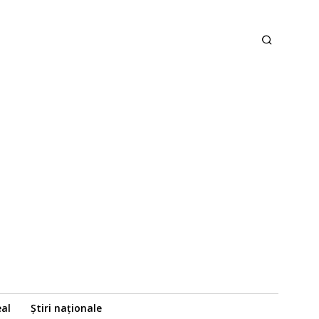
eal
Știri naționale