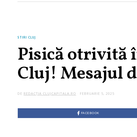
STIRI CLUJ
Pisică otrivită 
Cluj! Mesajul d
DE
REDACȚIA CLUJCAPITALA.RO
FEBRUARIE 5, 2025
FACEBOOK