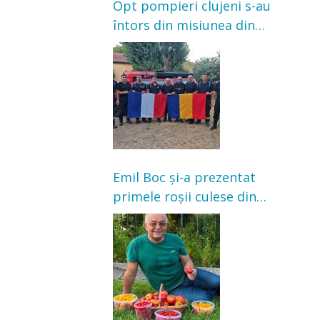
Opt pompieri clujeni s-au
întors din misiunea din
Franța. Au intervenit la
incendii de vegetație și
pădure
Emil Boc și-a prezentat
primele roșii culese din
grădină: „Niciun magazin
nu poate oferi această
satisfacție”