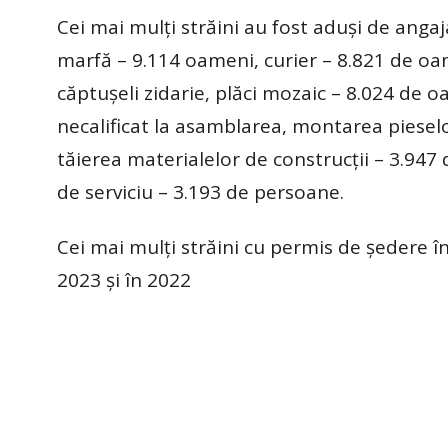
Cei mai mulţi străini au fost aduşi de anga
marfă – 9.114 oameni, curier – 8.821 de oa
căptuşeli zidarie, plăci mozaic – 8.024 de 
necalificat la asamblarea, montarea pieselo
tăierea materialelor de construcţii – 3.947
de serviciu – 3.193 de persoane.
Cei mai mulţi străini cu permis de şedere 
2023 şi în 2022