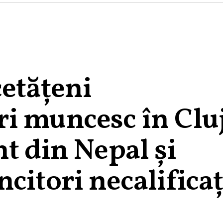
cetăţeni
i muncesc în Cluj
t din Nepal şi
citori necalificaţ