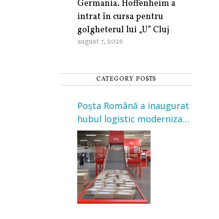
Germania. Hoffenheim a
intrat în cursa pentru
golgheterul lui „U” Cluj
august 7, 2026
CATEGORY POSTS
Poșta Română a inaugurat
hubul logistic modernizat
din Cluj-Napoca. Investiție
de 3 milioane de euro