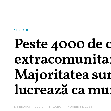
STIRI CLUJ
Peste 4000 de 
extracomunitar
Majoritatea sun
lucrează ca mun
DE
REDACȚIA CLUJCAPITALA.RO
IANUARIE 31, 2025