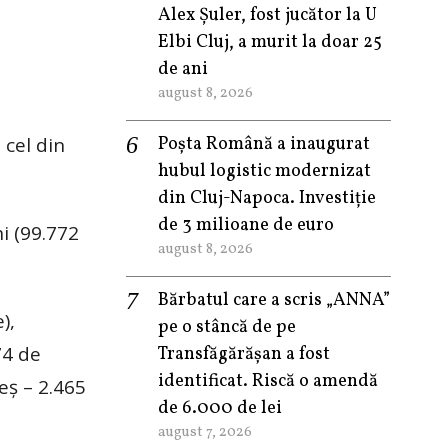
Alex Șuler, fost jucător la U
Elbi Cluj, a murit la doar 25
de ani
august 8, 2026
 cel din
Poșta Română a inaugurat
hubul logistic modernizat
din Cluj-Napoca. Investiție
de 3 milioane de euro
i (99.772
august 8, 2026
Bărbatul care a scris „ANNA”
),
pe o stâncă de pe
74 de
Transfăgărășan a fost
identificat. Riscă o amendă
eş – 2.465
de 6.000 de lei
august 7, 2026