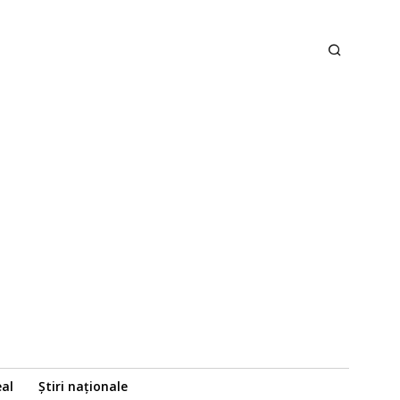
eal
Știri naționale