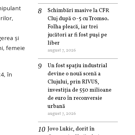
nipulant
Schimbări masive la CFR
ilor,
Cluj după 0-5 cu Tromso.
Folha pleacă, iar trei
jucători ar fi fost puși pe
erea şi
liber
ni, femeie
august 7, 2026
Un fost spațiu industrial
devine o nouă scenă a
4, în
Clujului, prin RIVUS,
investiția de 550 milioane
de euro în reconversie
urbană
august 7, 2026
Jovo Lukic, dorit în