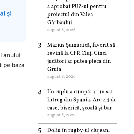
a aprobat PUZ-ul pentru
proiectul din Valea
Gârbăului
august 8, 2026
Marius Șumudică, favorit să
revină la CFR Cluj. Cinci
l anului
jucători ar putea pleca din
t pe baza
Gruia
august 8, 2026
Un cuplu a cumpărat un sat
întreg din Spania. Are 44 de
case, biserică, școală și bar
august 8, 2026
Doliu în rugby-ul clujean.