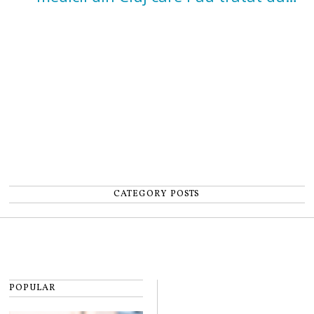
un accident: „Nu m-am simțit un
număr”
CATEGORY POSTS
POPULAR