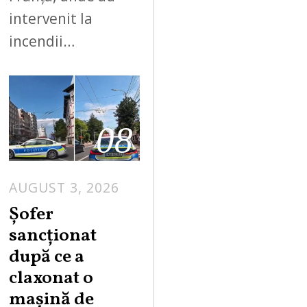
intervenit la
incendii…
08
AUGUST 3, 2026
Șofer
sancționat
după ce a
claxonat o
mașină de