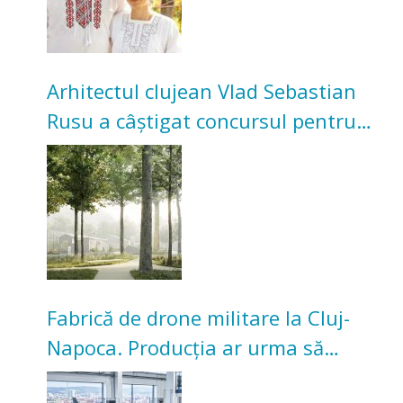
Arhitectul clujean Vlad Sebastian
Rusu a câștigat concursul pentru
transformarea Grădinii Casei
Universitarilor
Fabrică de drone militare la Cluj-
Napoca. Producția ar urma să
înceapă în toamna acestui an