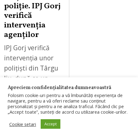
poliție. IPJ Gorj
verifică
intervenția
agenților
IPJ Gorj verifică
intervenția unor
polițiști din Târgu
Jiu, după ce un
șofer a susținut că
Apreciem confidențialitatea dumneavoastră
Folosim cookie-uri pentru a vă îmbunătăți experiența de
a fost oprit și
navigare, pentru a vă oferi reclame sau conținut
personalizat și pentru a ne analiza traficul. Făcând clic pe
sancționat
„Accept toate”, sunteți de acord cu utilizarea cookie-urilor.
deoarece…
Cookie setari
Accept