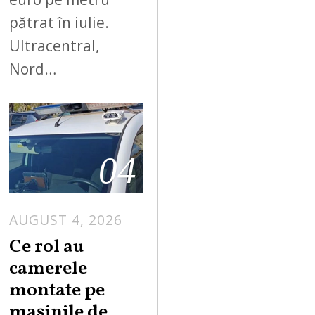
pătrat în iulie.
Ultracentral,
Nord…
04
AUGUST 4, 2026
Ce rol au
camerele
montate pe
mașinile de