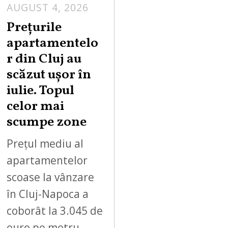
AUGUST 4, 2026
Prețurile
apartamentelo
r din Cluj au
scăzut ușor în
iulie. Topul
celor mai
scumpe zone
Prețul mediu al
apartamentelor
scoase la vânzare
în Cluj-Napoca a
coborât la 3.045 de
euro pe metru