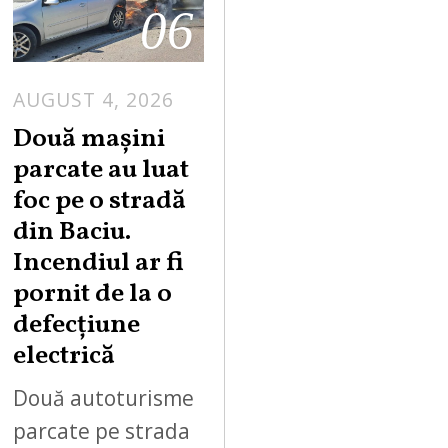
06
AUGUST 4, 2026
Două mașini
parcate au luat
foc pe o stradă
din Baciu.
Incendiul ar fi
pornit de la o
defecțiune
electrică
Două autoturisme
parcate pe strada