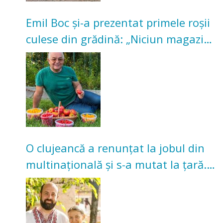
Emil Boc și-a prezentat primele roșii
culese din grădină: „Niciun magazin
nu poate oferi această satisfacție”
O clujeancă a renunțat la jobul din
multinațională și s-a mutat la țară.
Acum cultivă legume în grădina
bunicilor