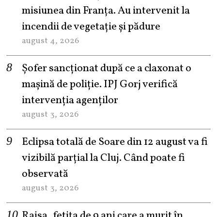
misiunea din Franța. Au intervenit la
incendii de vegetație și pădure
august 4, 2026
Șofer sancționat după ce a claxonat o
mașină de poliție. IPJ Gorj verifică
intervenția agenților
august 3, 2026
Eclipsa totală de Soare din 12 august va fi
vizibilă parțial la Cluj. Când poate fi
observată
august 3, 2026
Raisa, fetița de 9 ani care a murit în