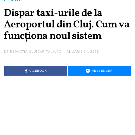
Dispar taxi-urile de la
Aeroportul din Cluj. Cum va
funcționa noul sistem
DE
REDACȚIA CLUJCAPITALA.RO
IANUARIE 24, 2025
I
A
N
U
A
FACEBOOK
MESSENGER
R
I
E
2
6
,
2
0
2
5