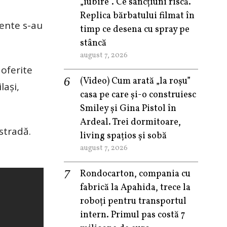
„iubire”. Ce sancțiuni riscă.
Replica bărbatului filmat în
lente s-au
timp ce desena cu spray pe
stâncă
august 7, 2026
 oferite
(Video) Cum arată „la roşu”
lași,
casa pe care şi-o construiesc
Smiley şi Gina Pistol în
Ardeal. Trei dormitoare,
stradă.
living spațios și sobă
august 7, 2026
Rondocarton, compania cu
fabrică la Apahida, trece la
roboți pentru transportul
intern. Primul pas costă 7