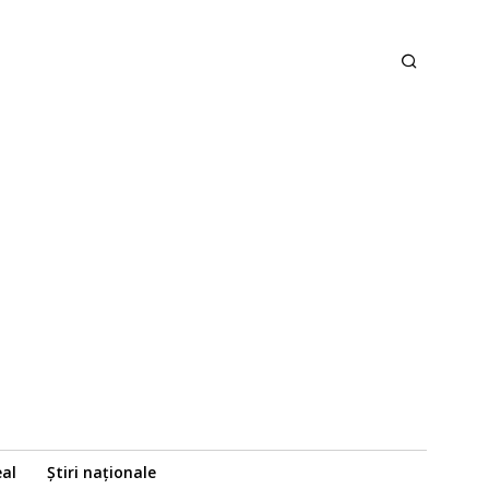
eal
Știri naționale