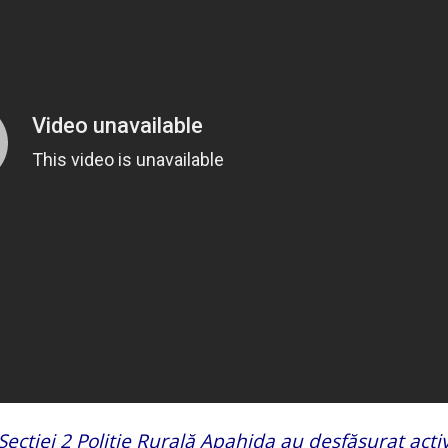
Secției 2 Poliție Rurală Apahida au desfășurat activ