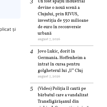
Un fost spațiu industrial
devine o nouă scenă a
Clujului, prin RIVUS,
investiția de 550 milioane
de euro în reconversie
licat și
urbană
august 7, 2026
Jovo Lukic, dorit în
Germania. Hoffenheim a
intrat în cursa pentru
golgheterul lui „U” Cluj
august 7, 2026
(Video) Poliția îl caută pe
bărbatul care a vandalizat
Transfăgărășanul din