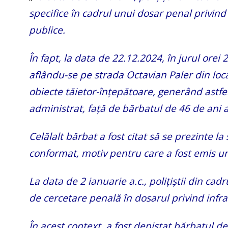
specifice în cadrul unui dosar penal privind s
publice.
În fapt, la data de 22.12.2024, în jurul orei 
aflându-se pe strada Octavian Paler din local
obiecte tăietor-înțepătoare, generând astfel
administrat, față de bărbatul de 46 de ani 
Celălalt bărbat a fost citat să se prezinte la
conformat, motiv pentru care a fost emis 
La data de 2 ianuarie a.c., polițiștii din cad
de cercetare penală în dosarul privind infrac
În acest context, a fost depistat bărbatul