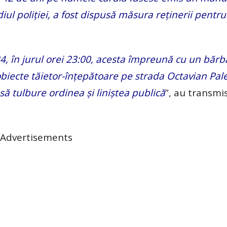
iul poliției, a fost dispusă măsura reținerii pentr
, în jurul orei 23:00, acesta împreună cu un bărb
 obiecte tăietor-înțepătoare pe strada Octavian Pal
să tulbure ordinea și liniștea publică
”, au transmi
Advertisements