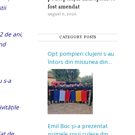
fost amendat
tii
august 6, 2026
2 de ani,
CATEGORY POSTS
ând
Opt pompieri clujeni s-au
întors din misiunea din
Franța. Au intervenit la
incendii de vegetație și
u s-a
pădure
vitățile
Emil Boc și-a prezentat
dat de
primele roșii culese din