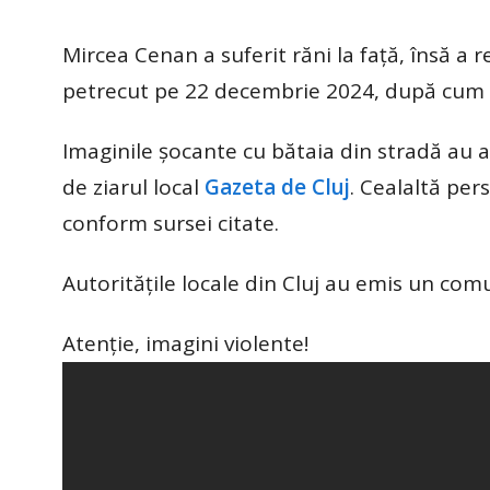
Mircea Cenan a suferit răni la față, însă a 
petrecut pe 22 decembrie 2024, după cum au
Imaginile șocante cu bătaia din stradă au a
de ziarul local
Gazeta de Cluj
. Cealaltă pers
conform sursei citate.
Autoritățile locale din Cluj au emis un com
Atenție, imagini violente!