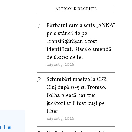
ARTICOLE RECENTE
Bărbatul care a scris „ANNA”
pe o stâncă de pe
Transfăgărășan a fost
identificat. Riscă o amendă
de 6.000 de lei
august 7, 2026
Schimbări masive la CFR
Cluj după 0-5 cu Tromso.
Folha pleacă, iar trei
jucători ar fi fost puși pe
liber
august 7, 2026