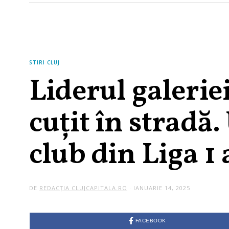
STIRI CLUJ
Liderul galeriei
cuțit în stradă.
club din Liga 1 
DE
REDACȚIA CLUJCAPITALA.RO
IANUARIE 14, 2025
FACEBOOK