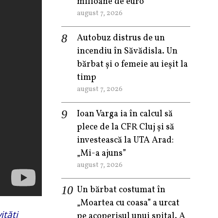
milioane de euro
august 7, 2026
Autobuz distrus de un
incendiu în Săvădisla. Un
bărbat și o femeie au ieșit la
timp
august 7, 2026
Ioan Varga ia în calcul să
plece de la CFR Cluj și să
investească la UTA Arad:
„Mi-a ajuns”
august 7, 2026
Un bărbat costumat în
„Moartea cu coasa” a urcat
ități
pe acoperișul unui spital. A