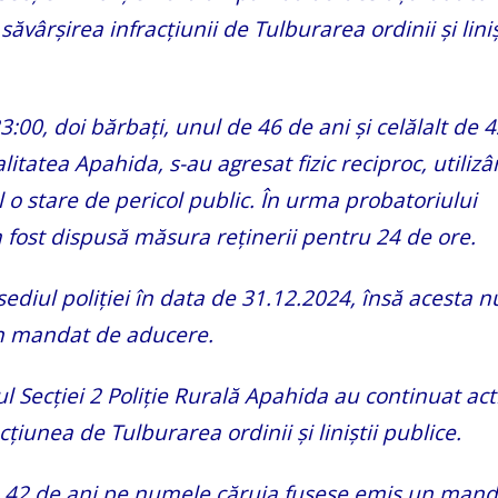
ăvârșirea infracțiunii de Tulburarea ordinii și liniș
23:00, doi bărbați, unul de 46 de ani și celălalt de 4
itatea Apahida, s-au agresat fizic reciproc, utiliz
 o stare de pericol public. În urma probatoriului
a fost dispusă măsura reținerii pentru 24 de ore.
 sediul poliției în data de 31.12.2024, însă acesta n
un mandat de aducere.
rul Secției 2 Poliție Rurală Apahida au continuat acti
țiunea de Tulburarea ordinii și liniștii publice.
 de 42 de ani pe numele căruia fusese emis un man