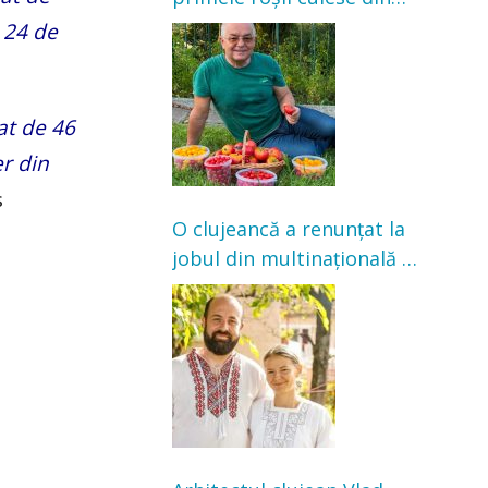
grădină: „Niciun magazin
u 24 de
nu poate oferi această
satisfacție”
at de 46
er din
s
O clujeancă a renunțat la
jobul din multinațională și
s-a mutat la țară. Acum
cultivă legume în grădina
bunicilor