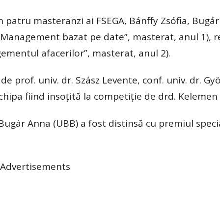
 patru masteranzi ai FSEGA, Bánffy Zsófia, Bugár
 „Management bazat pe date”, masterat, anul 1), r
ementul afacerilor”, masterat, anul 2).
e prof. univ. dr. Szász Levente, conf. univ. dr. Gyö
echipa fiind insoțită la competiție de drd. Kelemen
 Bugár Anna (UBB) a fost distinsă cu premiul speci
Advertisements