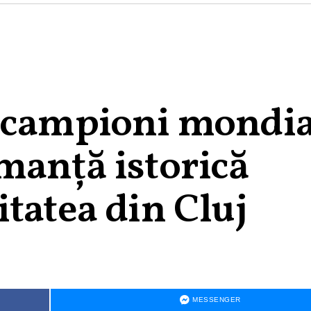
 campioni mondia
manță istorică
tatea din Cluj
MESSENGER