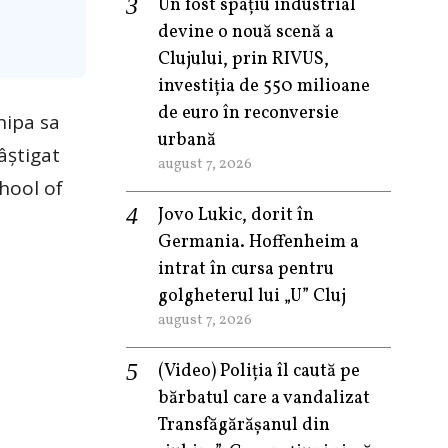
Un fost spațiu industrial
devine o nouă scenă a
Clujului, prin RIVUS,
investiția de 550 milioane
de euro în reconversie
hipa sa
urbană
âștigat
august 7, 2026
hool of
Jovo Lukic, dorit în
Germania. Hoffenheim a
intrat în cursa pentru
golgheterul lui „U” Cluj
august 7, 2026
(Video) Poliția îl caută pe
bărbatul care a vandalizat
Transfăgărășanul din