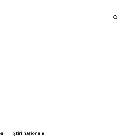
eal
Știri naționale