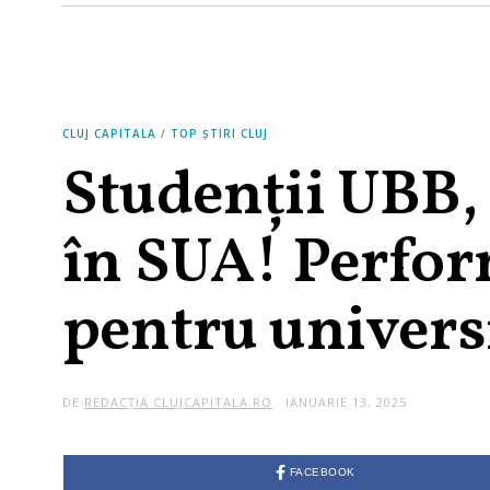
CLUJ CAPITALA
/
TOP ȘTIRI CLUJ
Studenții UBB,
în SUA! Perfor
pentru universi
DE
REDACȚIA CLUJCAPITALA.RO
IANUARIE 13, 2025
FACEBOOK