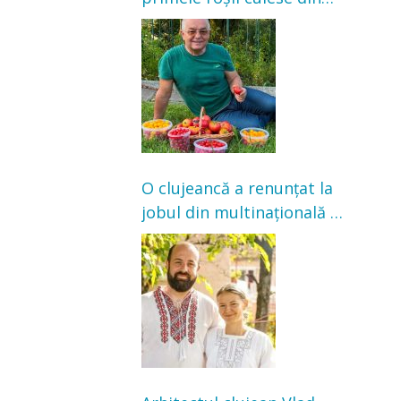
grădină: „Niciun magazin
nu poate oferi această
satisfacție”
O clujeancă a renunțat la
jobul din multinațională și
s-a mutat la țară. Acum
cultivă legume în grădina
bunicilor