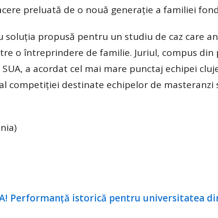
acere preluată de o nouă generație a familiei fon
u soluția propusă pentru un studiu de caz care an
re o întreprindere de familie. Juriul, compus din 
in SUA, a acordat cel mai mare punctaj echipei cluj
al competiției destinate echipelor de masteranzi 
nia)