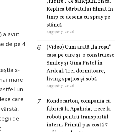
„iubire”. Ce sancțiuni riscă.
Replica bărbatului filmat în
timp ce desena cu spray pe
stâncă
august 7, 2026
) a avut
me de pe 4
(Video) Cum arată „la roşu”
casa pe care şi-o construiesc
Smiley şi Gina Pistol în
eștia s-
Ardeal. Trei dormitoare,
living spațios și sobă
 mai mare
august 7, 2026
 astfel un
plexe care
Rondocarton, compania cu
 vârstă,
fabrică la Apahida, trece la
roboți pentru transportul
tegii de
intern. Primul pas costă 7
;