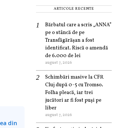
ARTICOLE RECENTE
Bărbatul care a scris „ANNA”
pe o stâncă de pe
Transfăgărășan a fost
identificat. Riscă o amendă
de 6.000 de lei
august 7, 2026
Schimbări masive la CFR
Cluj după 0-5 cu Tromso.
Folha pleacă, iar trei
jucători ar fi fost puși pe
liber
august 7, 2026