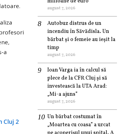
milioane de euro
datoare.
august 7, 2026
aliza
Autobuz distrus de un
incendiu în Săvădisla. Un
profesori
bărbat și o femeie au ieșit la
ene,
timp
s-a
august 7, 2026
Ioan Varga ia în calcul să
plece de la CFR Cluj și să
investească la UTA Arad:
„Mi-a ajuns”
august 7, 2026
Un bărbat costumat în
„Moartea cu coasa” a urcat
pe acoperișul unui spital. A