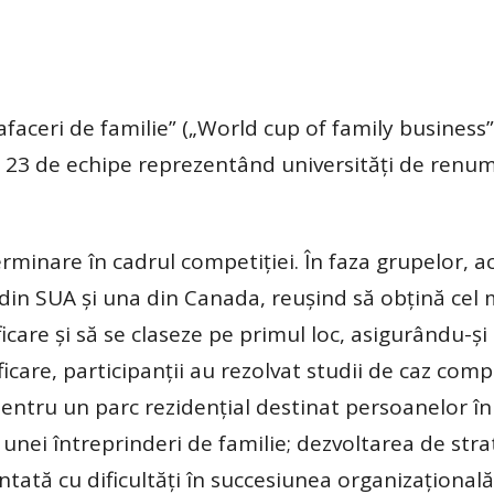
ceri de familie” („World cup of family business”
d 23 de echipe reprezentând universități de renu
inare în cadrul competiției. În faza grupelor, ac
din SUA și una din Canada, reușind să obțină cel
icare și să se claseze pe primul loc, asigurându-și
ificare, participanții au rezolvat studii de caz com
pentru un parc rezidențial destinat persoanelor în
nei întreprinderi de familie; dezvoltarea de stra
tată cu dificultăți în succesiunea organizațională