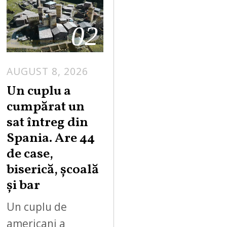
02
AUGUST 8, 2026
Un cuplu a
cumpărat un
sat întreg din
Spania. Are 44
de case,
biserică, școală
și bar
Un cuplu de
americani a