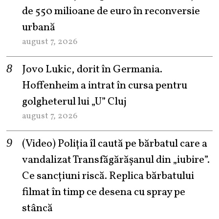
de 550 milioane de euro în reconversie
urbană
august 7, 2026
Jovo Lukic, dorit în Germania.
Hoffenheim a intrat în cursa pentru
golgheterul lui „U” Cluj
august 7, 2026
(Video) Poliția îl caută pe bărbatul care a
vandalizat Transfăgărășanul din „iubire”.
Ce sancțiuni riscă. Replica bărbatului
filmat în timp ce desena cu spray pe
stâncă