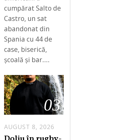
cumpărat Salto de
Castro, un sat
abandonat din
Spania cu 44 de
case, biserică,
școală și bar.…
03
AUGUST 8, 2026
Doliu în rugby-