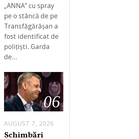
„ANNA” cu spray
pe o stâncă de pe
Transfăgărășan a
fost identificat de
polițiști. Garda
de…
06
AUGUST 7, 2026
Schimbări