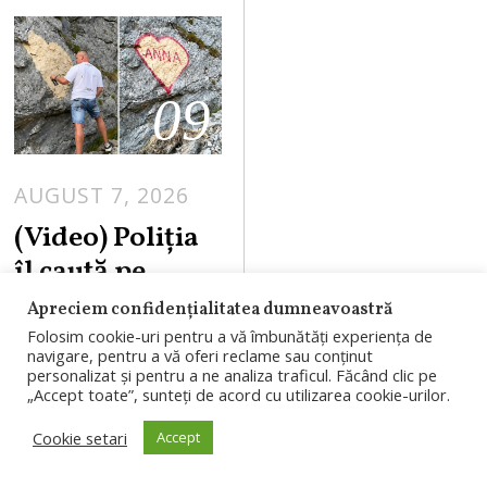
09
AUGUST 7, 2026
A
U
(Video) Poliția
G
îl caută pe
U
bărbatul care a
Apreciem confidențialitatea dumneavoastră
S
vandalizat
Folosim cookie-uri pentru a vă îmbunătăți experiența de
T
navigare, pentru a vă oferi reclame sau conținut
Transfăgărășa
7
personalizat și pentru a ne analiza traficul. Făcând clic pe
„Accept toate”, sunteți de acord cu utilizarea cookie-urilor.
,
nul din „iubire”.
2
Ce sancțiuni
Cookie setari
Accept
0
riscă. Replica