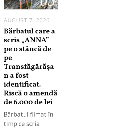
05
AUGUST 7, 2026
Bărbatul care a
scris „ANNA”
pe o stâncă de
pe
Transfăgărășa
n a fost
identificat.
Riscă o amendă
de 6.000 de lei
Bărbatul filmat în
timp ce scria