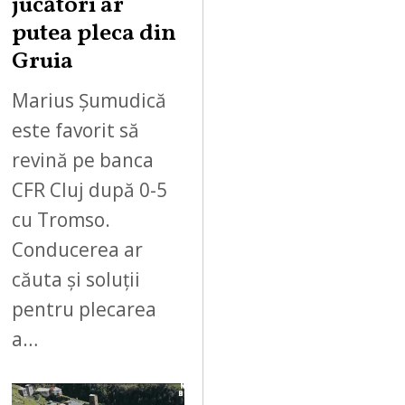
jucători ar
putea pleca din
Gruia
Marius Șumudică
este favorit să
revină pe banca
CFR Cluj după 0-5
cu Tromso.
Conducerea ar
căuta și soluții
pentru plecarea
a…