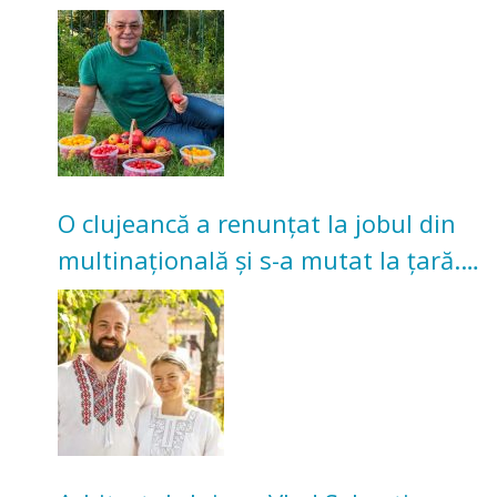
nu poate oferi această satisfacție”
O clujeancă a renunțat la jobul din
multinațională și s-a mutat la țară.
Acum cultivă legume în grădina
bunicilor