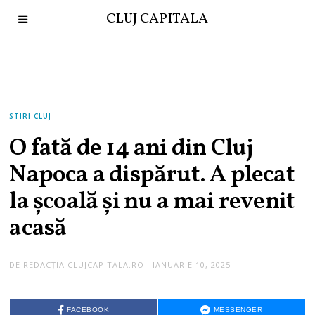
CLUJ CAPITALA
STIRI CLUJ
O fată de 14 ani din Cluj
Napoca a dispărut. A plecat
la școală și nu a mai revenit
acasă
DE
REDACȚIA CLUJCAPITALA.RO
IANUARIE 10, 2025
I
A
N
U
A
FACEBOOK
MESSENGER