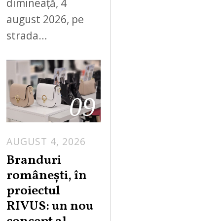
dimineață, 4
august 2026, pe
strada…
09
AUGUST 4, 2026
Branduri
românești, în
proiectul
RIVUS: un nou