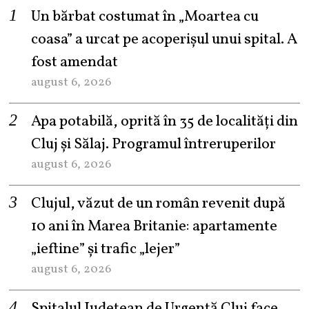
Un bărbat costumat în „Moartea cu
coasa” a urcat pe acoperișul unui spital. A
fost amendat
august 6, 2026
Apa potabilă, oprită în 35 de localități din
Cluj și Sălaj. Programul întreruperilor
august 6, 2026
Clujul, văzut de un român revenit după
10 ani în Marea Britanie: apartamente
„ieftine” și trafic „lejer”
august 6, 2026
Spitalul Județean de Urgență Cluj face