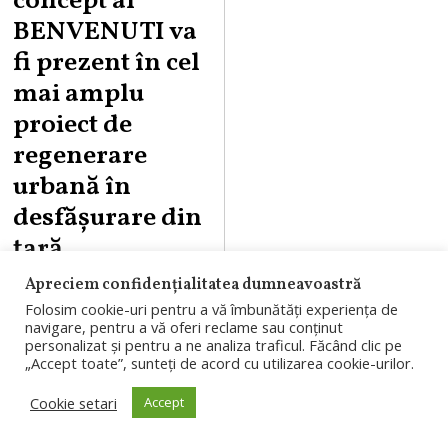
concept al
BENVENUTI va
fi prezent în cel
mai amplu
proiect de
regenerare
urbană în
desfășurare din
țară
Apreciem confidențialitatea dumneavoastră
Cea mai mare
Folosim cookie-uri pentru a vă îmbunătăți experiența de
suprafață de
navigare, pentru a vă oferi reclame sau conținut
personalizat și pentru a ne analiza traficul. Făcând clic pe
shopping din țară
„Accept toate”, sunteți de acord cu utilizarea cookie-urilor.
(142.000 mp),
Cookie setari
Accept
peste 400 de