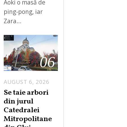
Aoki o masă de
ping-pong, iar
Zara…
06
AUGUST 6, 2026
Se taie arbori
din jurul
Catedralei
Mitropolitane