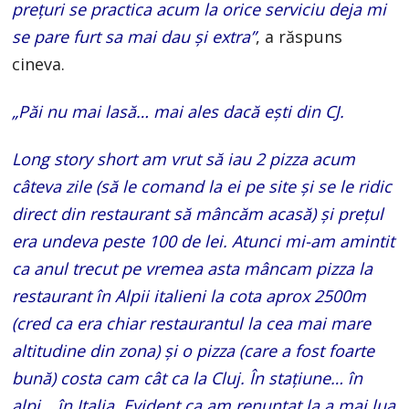
prețuri se practica acum la orice serviciu deja mi
se pare furt sa mai dau și extra”
, a răspuns
cineva.
„Păi nu mai lasă… mai ales dacă ești din CJ.
Long story short am vrut să iau 2 pizza acum
câteva zile (să le comand la ei pe site și se le ridic
direct din restaurant să mâncăm acasă) și prețul
era undeva peste 100 de lei. Atunci mi-am amintit
ca anul trecut pe vremea asta mâncam pizza la
restaurant în Alpii italieni la cota aprox 2500m
(cred ca era chiar restaurantul la cea mai mare
altitudine din zona) și o pizza (care a fost foarte
bună) costa cam cât ca la Cluj. În stațiune… în
alpi… în Italia. Evident ca am renunțat la a mai lua