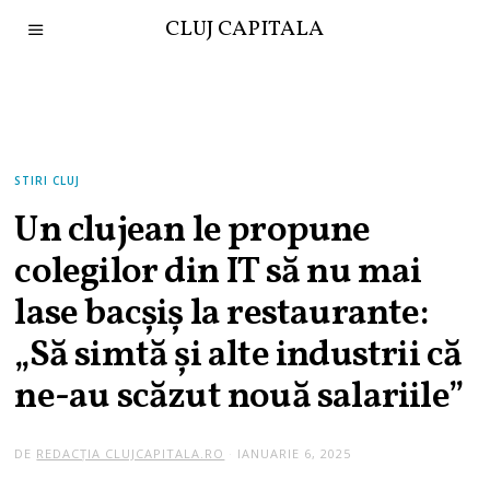
CLUJ CAPITALA
STIRI CLUJ
Un clujean le propune
colegilor din IT să nu mai
lase bacșiș la restaurante:
„Să simtă și alte industrii că
ne-au scăzut nouă salariile”
DE
REDACȚIA CLUJCAPITALA.RO
IANUARIE 6, 2025