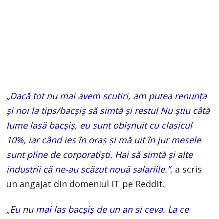
„Dacă tot nu mai avem scutiri, am putea renunţa
şi noi la tips/bacşiş să simtă şi restul Nu ştiu câtă
lume lasă bacşiş, eu sunt obişnuit cu clasicul
10%, iar când ies în oraş şi mă uit în jur mesele
sunt pline de corporatişti. Hai să simtă şi alte
industrii că ne-au scăzut nouă salariile.”
, a scris
un angajat din domeniul IT pe Reddit.
„Eu nu mai las bacșiș de un an si ceva. La ce