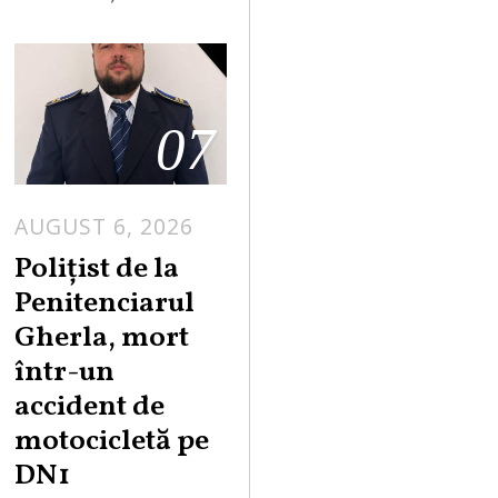
07
AUGUST 6, 2026
Polițist de la
Penitenciarul
Gherla, mort
într-un
accident de
motocicletă pe
DN1