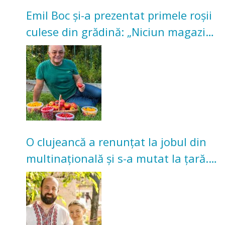
Emil Boc și-a prezentat primele roșii
culese din grădină: „Niciun magazin
nu poate oferi această satisfacție”
O clujeancă a renunțat la jobul din
multinațională și s-a mutat la țară.
Acum cultivă legume în grădina
bunicilor