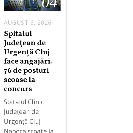
04
AUGUST 6, 2026
Spitalul
Județean de
Urgență Cluj
face angajări.
76 de posturi
scoase la
concurs
Spitalul Clinic
Județean de
Urgență Cluj-
Napoca scoate la