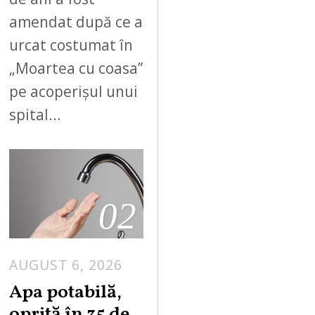
amendat după ce a
urcat costumat în
„Moartea cu coasa”
pe acoperișul unui
spital…
02
AUGUST 6, 2026
Apa potabilă,
oprită în 35 de