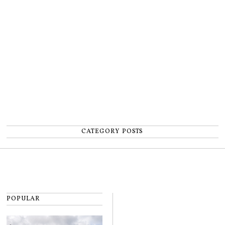
un accident: „Nu m-am simțit un
număr”
CATEGORY POSTS
POPULAR