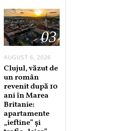
03
AUGUST 6, 2026
Clujul, văzut de
un român
revenit după 10
ani în Marea
Britanie:
apartamente
„ieftine” și