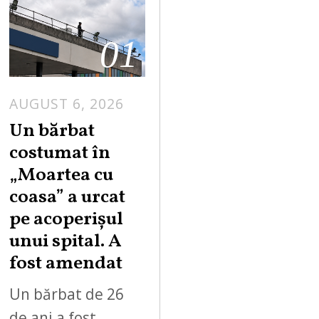
01
AUGUST 6, 2026
Un bărbat
costumat în
„Moartea cu
coasa” a urcat
pe acoperișul
unui spital. A
fost amendat
Un bărbat de 26
de ani a fost