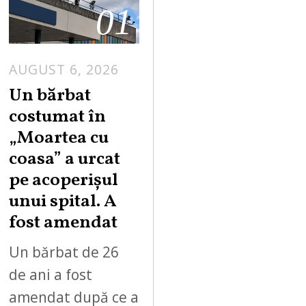
01
AUGUST 6, 2026
Un bărbat
costumat în
„Moartea cu
coasa” a urcat
pe acoperișul
unui spital. A
fost amendat
Un bărbat de 26
de ani a fost
amendat după ce a