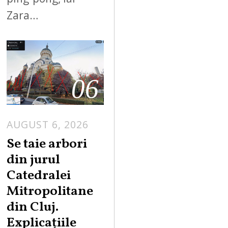
Zara…
06
AUGUST 6, 2026
Se taie arbori
din jurul
Catedralei
Mitropolitane
din Cluj.
Explicațiile