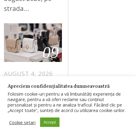
strada…
09
AUGUST 4, 2026
Branduri
Apreciem confidențialitatea dumneavoastră
românești, în
Folosim cookie-uri pentru a vă îmbunătăți experiența de
navigare, pentru a vă oferi reclame sau conținut
proiectul
personalizat și pentru a ne analiza traficul. Făcând clic pe
„Accept toate”, sunteți de acord cu utilizarea cookie-urilor.
RIVUS: un nou
concept al
Cookie setari
Accept
BENVENUTI va