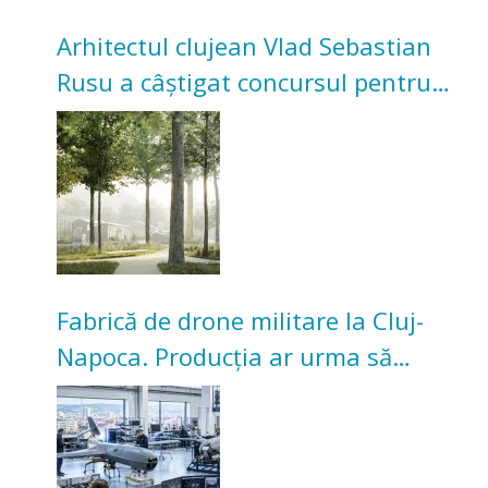
Arhitectul clujean Vlad Sebastian
Rusu a câștigat concursul pentru
transformarea Grădinii Casei
Universitarilor
Fabrică de drone militare la Cluj-
Napoca. Producția ar urma să
înceapă în toamna acestui an