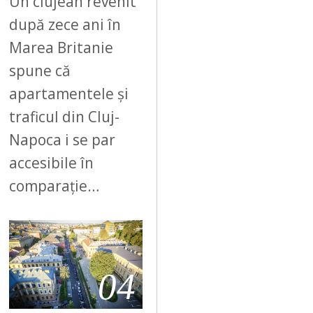
Un clujean revenit
după zece ani în
Marea Britanie
spune că
apartamentele și
traficul din Cluj-
Napoca i se par
accesibile în
comparație…
04