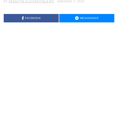
DE
REDACȚIA CLUJCAPITALA.RO
IANUARIE 3, 2025
FACEBOOK
MESSENGER