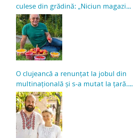
culese din grădină: „Niciun magazin
nu poate oferi această satisfacție”
O clujeancă a renunțat la jobul din
multinațională și s-a mutat la țară.
Acum cultivă legume în grădina
bunicilor