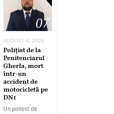
07
AUGUST 6, 2026
Polițist de la
Penitenciarul
Gherla, mort
într-un
accident de
motocicletă pe
DN1
Un polițist de