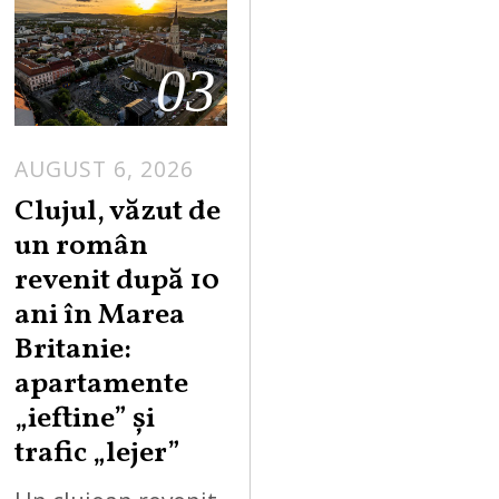
03
AUGUST 6, 2026
Clujul, văzut de
un român
revenit după 10
ani în Marea
Britanie:
apartamente
„ieftine” și
trafic „lejer”