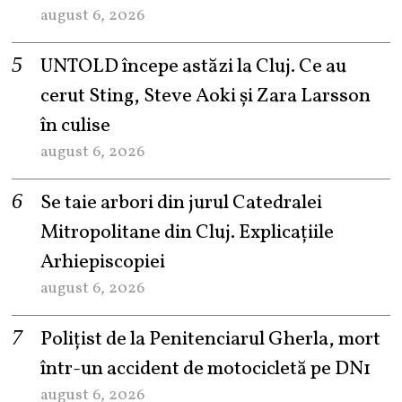
august 6, 2026
UNTOLD începe astăzi la Cluj. Ce au
cerut Sting, Steve Aoki și Zara Larsson
în culise
august 6, 2026
Se taie arbori din jurul Catedralei
Mitropolitane din Cluj. Explicațiile
Arhiepiscopiei
august 6, 2026
Polițist de la Penitenciarul Gherla, mort
într-un accident de motocicletă pe DN1
august 6, 2026