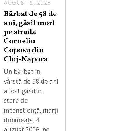
AUGUST 5, 2026
Bărbat de 58 de
ani, găsit mort
pe strada
Corneliu
Coposu din
Cluj-Napoca
Un bărbat în
vârstă de 58 de ani
a fost găsit în
stare de
inconștiență, marți
dimineață, 4
august 2026, pe