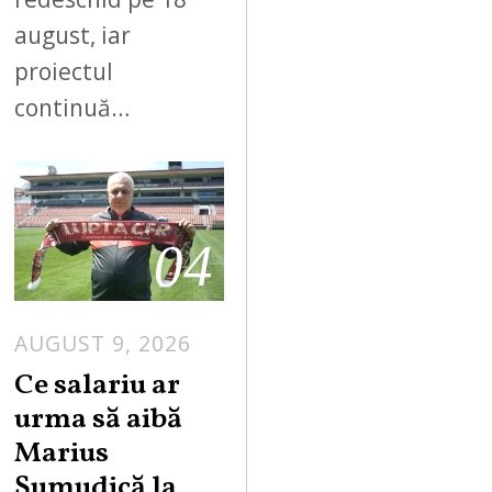
august, iar
proiectul
continuă…
04
AUGUST 9, 2026
Ce salariu ar
urma să aibă
Marius
Șumudică la