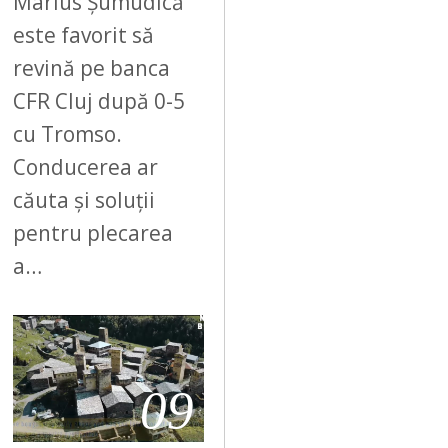
Marius Șumudică
este favorit să
revină pe banca
CFR Cluj după 0-5
cu Tromso.
Conducerea ar
căuta și soluții
pentru plecarea
a…
09