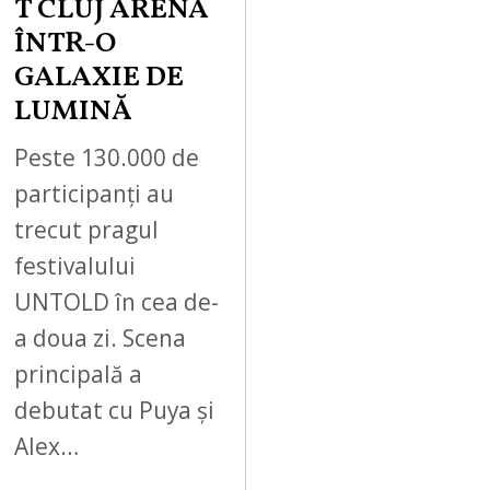
T CLUJ ARENA
ÎNTR-O
GALAXIE DE
LUMINĂ
Peste 130.000 de
participanți au
trecut pragul
festivalului
UNTOLD în cea de-
a doua zi. Scena
principală a
debutat cu Puya și
Alex…