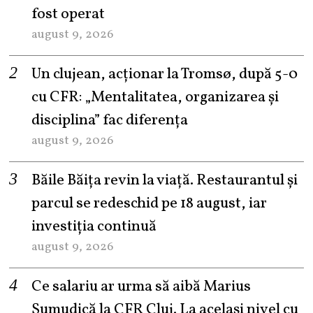
fost operat
august 9, 2026
Un clujean, acționar la Tromsø, după 5-0
cu CFR: „Mentalitatea, organizarea și
disciplina” fac diferența
august 9, 2026
Băile Băița revin la viață. Restaurantul și
parcul se redeschid pe 18 august, iar
investiția continuă
august 9, 2026
Ce salariu ar urma să aibă Marius
Șumudică la CFR Cluj. La același nivel cu