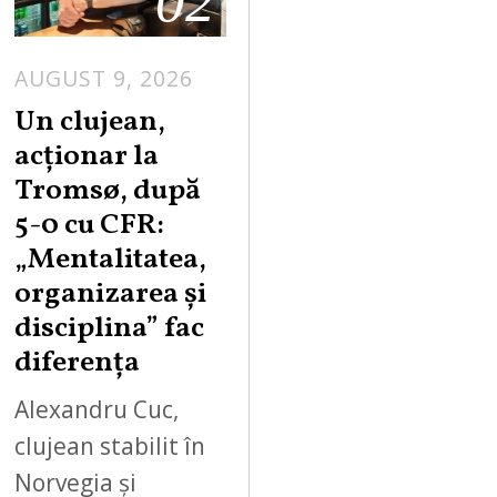
02
AUGUST 9, 2026
Un clujean,
acționar la
Tromsø, după
5-0 cu CFR:
„Mentalitatea,
organizarea și
disciplina” fac
diferența
Alexandru Cuc,
clujean stabilit în
Norvegia și