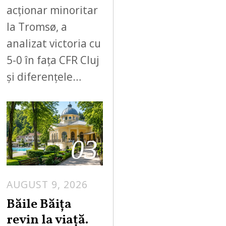
acționar minoritar
la Tromsø, a
analizat victoria cu
5-0 în fața CFR Cluj
și diferențele…
03
AUGUST 9, 2026
A
U
Băile Băița
G
revin la viață.
U