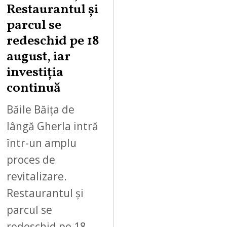
Restaurantul și
S
parcul se
T
redeschid pe 18
9
,
august, iar
2
investiția
0
continuă
2
6
Băile Băița de
lângă Gherla intră
într-un amplu
proces de
revitalizare.
Restaurantul și
parcul se
redeschid pe 18