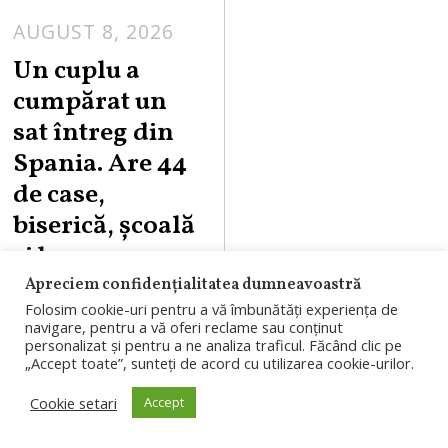
AUGUST 8, 2026
Un cuplu a
cumpărat un
sat întreg din
Spania. Are 44
de case,
biserică, școală
și bar
Apreciem confidențialitatea dumneavoastră
Un cuplu de
Folosim cookie-uri pentru a vă îmbunătăți experiența de
navigare, pentru a vă oferi reclame sau conținut
americani a
personalizat și pentru a ne analiza traficul. Făcând clic pe
cumpărat Salto de
„Accept toate”, sunteți de acord cu utilizarea cookie-urilor.
Castro, un sat
Cookie setari
Accept
abandonat din