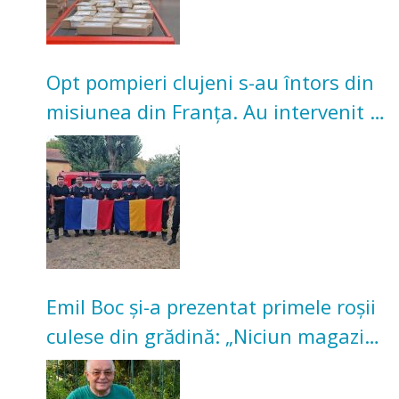
Opt pompieri clujeni s-au întors din
misiunea din Franța. Au intervenit la
incendii de vegetație și pădure
Emil Boc și-a prezentat primele roșii
culese din grădină: „Niciun magazin
nu poate oferi această satisfacție”