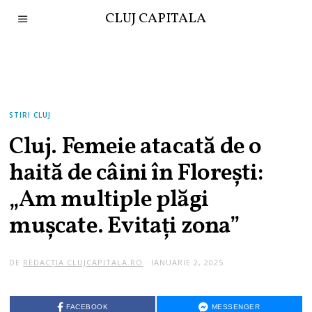
CLUJ CAPITALA
STIRI CLUJ
Cluj. Femeie atacată de o
haită de câini în Florești:
„Am multiple plăgi
mușcate. Evitați zona”
DE
REDACȚIA CLUJCAPITALA.RO
IANUARIE 2, 2025
FACEBOOK
MESSENGER