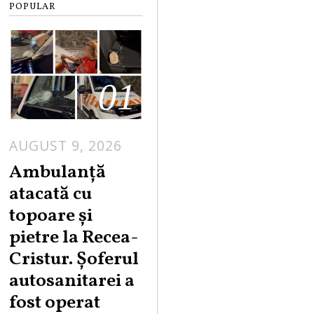
POPULAR
01
AUGUST 9, 2026
Ambulanță
atacată cu
topoare și
pietre la Recea-
Cristur. Șoferul
autosanitarei a
fost operat