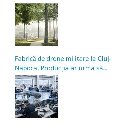
transformarea Grădinii Casei
Universitarilor
Fabrică de drone militare la Cluj-
Napoca. Producția ar urma să
înceapă în toamna acestui an