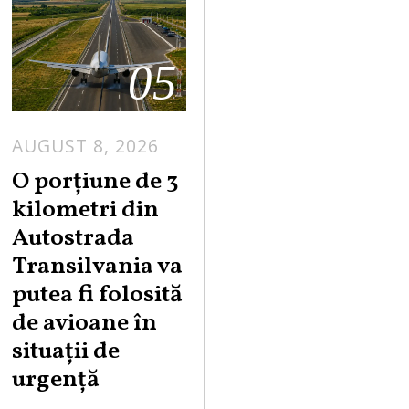
05
AUGUST 8, 2026
A
U
O porțiune de 3
G
kilometri din
U
Autostrada
S
Transilvania va
T
putea fi folosită
8
,
de avioane în
2
situații de
0
urgență
2