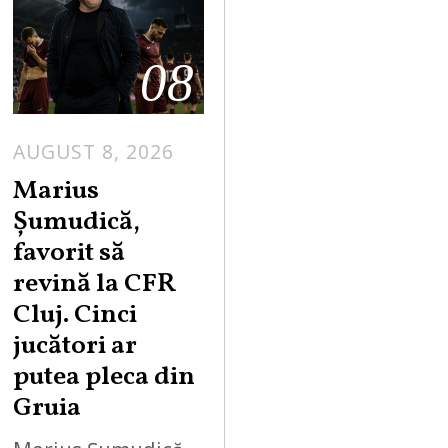
08
AUGUST 8, 2026
Marius
Șumudică,
favorit să
revină la CFR
Cluj. Cinci
jucători ar
putea pleca din
Gruia