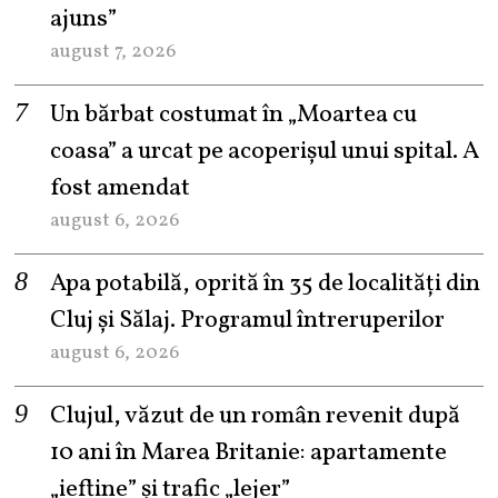
ajuns”
august 7, 2026
Un bărbat costumat în „Moartea cu
coasa” a urcat pe acoperișul unui spital. A
fost amendat
august 6, 2026
Apa potabilă, oprită în 35 de localități din
Cluj și Sălaj. Programul întreruperilor
august 6, 2026
Clujul, văzut de un român revenit după
10 ani în Marea Britanie: apartamente
„ieftine” și trafic „lejer”