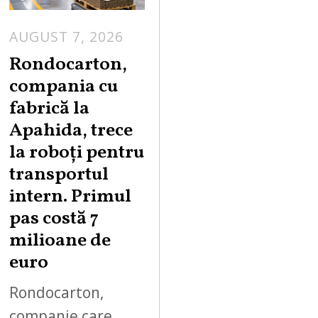
AUGUST 7, 2026
A
U
Rondocarton,
G
compania cu
U
fabrică la
S
Apahida, trece
T
la roboți pentru
7
,
transportul
2
intern. Primul
0
pas costă 7
2
milioane de
6
euro
Rondocarton,
companie care