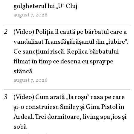
golgheterul lui „U” Cluj
august 7, 2026
(Video) Poliția îl caută pe bărbatul care a
vandalizat Transfăgărășanul din „iubire”.
Ce sancțiuni riscă. Replica bărbatului
filmat în timp ce desena cu spray pe
stâncă
august 7, 2026
(Video) Cum arată „la roşu” casa pe care
şi-o construiesc Smiley şi Gina Pistol în
Ardeal. Trei dormitoare, living spațios și
sobă