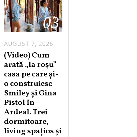
03
AUGUST 7, 2026
(Video) Cum
arată „la roşu”
casa pe care şi-
o construiesc
Smiley şi Gina
Pistol în
Ardeal. Trei
dormitoare,
living spațios și