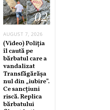
02
AUGUST 7, 2026
A
U
(Video) Poliția
G
îl caută pe
U
bărbatul care a
S
vandalizat
T
Transfăgărășa
7
,
nul din „iubire”.
2
Ce sancțiuni
0
riscă. Replica
2
bărbatului
6