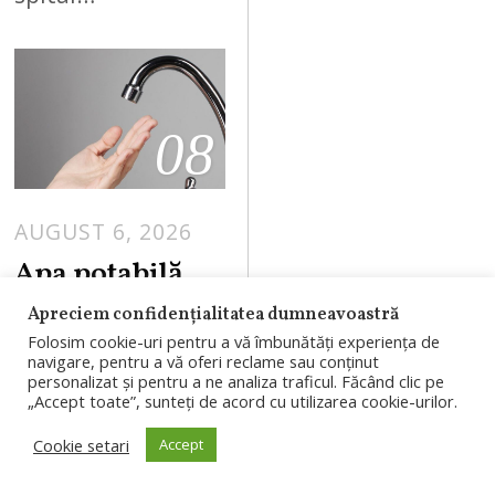
08
AUGUST 6, 2026
Apa potabilă,
oprită în 35 de
Apreciem confidențialitatea dumneavoastră
localități din
Folosim cookie-uri pentru a vă îmbunătăți experiența de
navigare, pentru a vă oferi reclame sau conținut
Cluj și Sălaj.
personalizat și pentru a ne analiza traficul. Făcând clic pe
„Accept toate”, sunteți de acord cu utilizarea cookie-urilor.
Programul
întreruperilor
Cookie setari
Accept
Compania de Apă