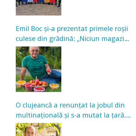
Emil Boc și-a prezentat primele roșii
culese din grădină: „Niciun magazin
nu poate oferi această satisfacție”
O clujeancă a renunțat la jobul din
multinațională și s-a mutat la țară.
Acum cultivă legume în grădina
bunicilor