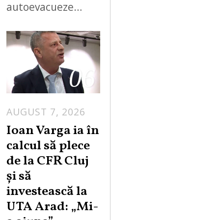
autoevacueze…
06
AUGUST 7, 2026
Ioan Varga ia în
calcul să plece
de la CFR Cluj
și să
investească la
UTA Arad: „Mi-