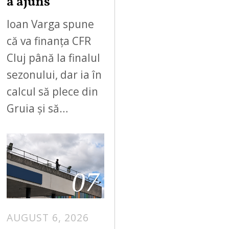
a ajuns”
Ioan Varga spune
că va finanța CFR
Cluj până la finalul
sezonului, dar ia în
calcul să plece din
Gruia și să…
07
AUGUST 6, 2026