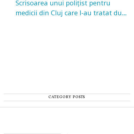
Scrisoarea unui polițist pentru
medicii din Cluj care l-au tratat după
un accident: „Nu m-am simțit un
număr”
CATEGORY POSTS