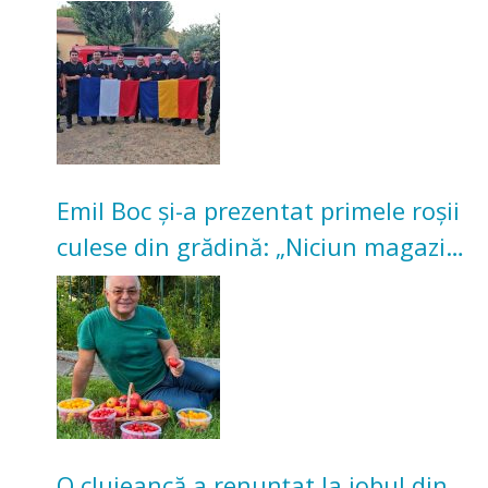
incendii de vegetație și pădure
Emil Boc și-a prezentat primele roșii
culese din grădină: „Niciun magazin
nu poate oferi această satisfacție”
O clujeancă a renunțat la jobul din