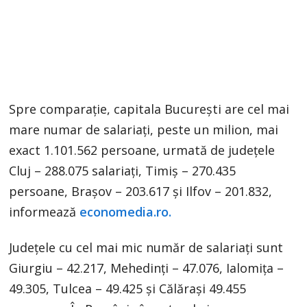
Spre comparație, capitala București are cel mai
mare numar de salariați, peste un milion, mai
exact 1.101.562 persoane, urmată de județele
Cluj – 288.075 salariați, Timiș – 270.435
persoane, Brașov – 203.617 și Ilfov – 201.832,
informează
economedia.ro.
Județele cu cel mai mic număr de salariați sunt
Giurgiu – 42.217, Mehedinți – 47.076, Ialomița –
49.305, Tulcea – 49.425 și Călărași 49.455