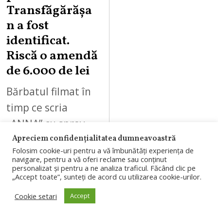
Transfăgărășa
n a fost
identificat.
Riscă o amendă
de 6.000 de lei
Bărbatul filmat în
timp ce scria
„ANNA” cu spray
pe o stâncă de pe
Apreciem confidențialitatea dumneavoastră
Folosim cookie-uri pentru a vă îmbunătăți experiența de
Transfăgărășan a
navigare, pentru a vă oferi reclame sau conținut
personalizat și pentru a ne analiza traficul. Făcând clic pe
fost identificat de
„Accept toate”, sunteți de acord cu utilizarea cookie-urilor.
polițiști. Garda
Cookie setari
Accept
de…