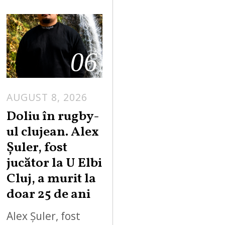
06
AUGUST 8, 2026
Doliu în rugby-
ul clujean. Alex
Șuler, fost
jucător la U Elbi
Cluj, a murit la
doar 25 de ani
Alex Șuler, fost