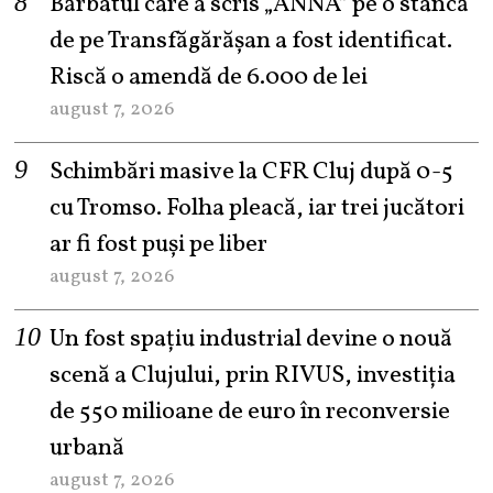
Bărbatul care a scris „ANNA” pe o stâncă
de pe Transfăgărășan a fost identificat.
Riscă o amendă de 6.000 de lei
august 7, 2026
Schimbări masive la CFR Cluj după 0-5
cu Tromso. Folha pleacă, iar trei jucători
ar fi fost puși pe liber
august 7, 2026
Un fost spațiu industrial devine o nouă
scenă a Clujului, prin RIVUS, investiția
de 550 milioane de euro în reconversie
urbană
august 7, 2026