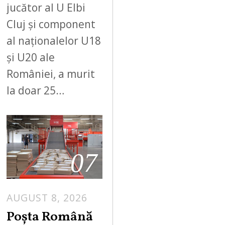
jucător al U Elbi
Cluj și component
al naționalelor U18
și U20 ale
României, a murit
la doar 25…
07
AUGUST 8, 2026
Poșta Română