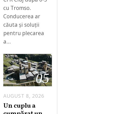
cu Tromso.
Conducerea ar
căuta și soluții
pentru plecarea
a…
05
AUGUST 8, 2026
Un cuplu a
cumpărat un