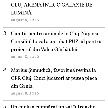
CLUJ ARENA ÎNTR-O GALAXIE DE
LUMINĂ
august 8, 2026
Cimitir pentru animale în Cluj-Napoca.
Consiliul Local a aprobat PUZ-ul pentru
proiectul din Valea Gârbăului
august 8, 2026
Marius Șumudică, favorit să revină la
CFR Cluj. Cinci jucători ar putea pleca
din Gruia
august 8, 2026
Un cuplu a cumpărat un sat întreg din