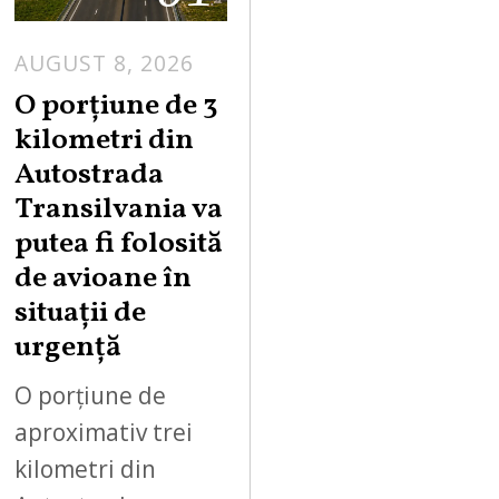
AUGUST 8, 2026
A
U
O porțiune de 3
G
kilometri din
U
Autostrada
S
Transilvania va
T
putea fi folosită
8
,
de avioane în
2
situații de
0
urgență
2
6
O porțiune de
aproximativ trei
kilometri din