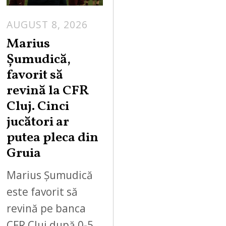
AUGUST 8, 2026
Marius
Șumudică,
favorit să
revină la CFR
Cluj. Cinci
jucători ar
putea pleca din
Gruia
Marius Șumudică
este favorit să
revină pe banca
CFR Cluj după 0-5