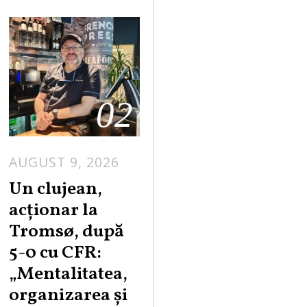
02
AUGUST 9, 2026
Un clujean,
acționar la
Tromsø, după
5-0 cu CFR:
„Mentalitatea,
organizarea și