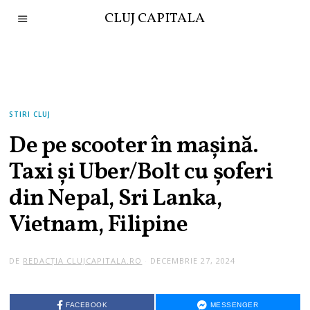
CLUJ CAPITALA
STIRI CLUJ
De pe scooter în mașină.
Taxi și Uber/Bolt cu șoferi
din Nepal, Sri Lanka,
Vietnam, Filipine
DE
REDACȚIA CLUJCAPITALA.RO
DECEMBRIE 27, 2024
FACEBOOK
MESSENGER