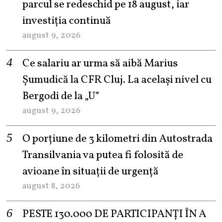
parcul se redeschid pe 18 august, iar
investiția continuă
august 9, 2026
Ce salariu ar urma să aibă Marius
Șumudică la CFR Cluj. La același nivel cu
Bergodi de la „U”
august 9, 2026
O porțiune de 3 kilometri din Autostrada
Transilvania va putea fi folosită de
avioane în situații de urgență
august 8, 2026
PESTE 130.000 DE PARTICIPANȚI ÎN A