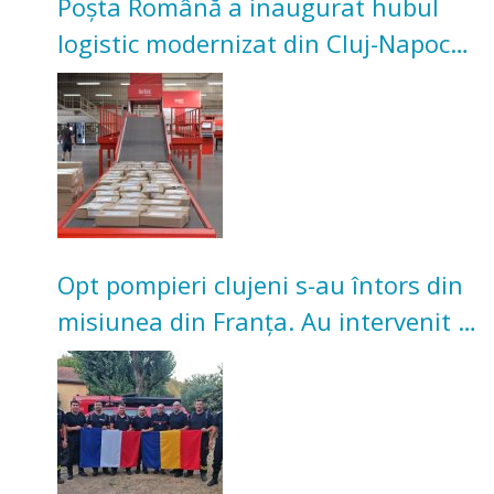
Poșta Română a inaugurat hubul
logistic modernizat din Cluj-Napoca.
Investiție de 3 milioane de euro
Opt pompieri clujeni s-au întors din
misiunea din Franța. Au intervenit la
incendii de vegetație și pădure