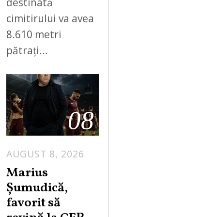
destinată
cimitirului va avea
8.610 metri
pătrați…
08
AUGUST 8, 2026
Marius
Șumudică,
favorit să