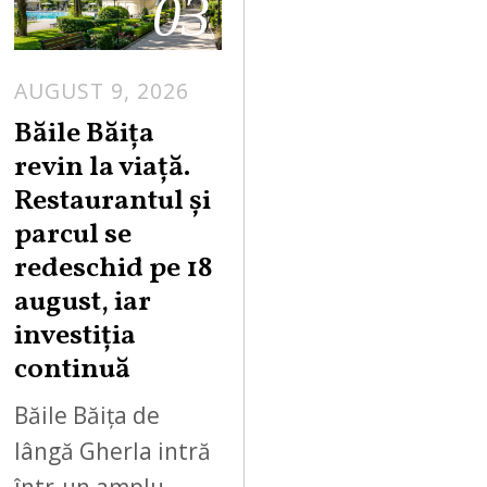
03
AUGUST 9, 2026
A
U
Băile Băița
G
revin la viață.
U
Restaurantul și
S
parcul se
T
redeschid pe 18
9
,
august, iar
2
investiția
0
continuă
2
6
Băile Băița de
lângă Gherla intră