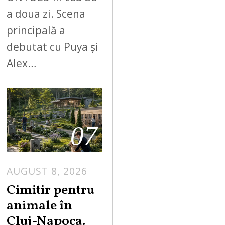
a doua zi. Scena
principală a
debutat cu Puya și
Alex…
07
AUGUST 8, 2026
Cimitir pentru
animale în
Cluj-Napoca.