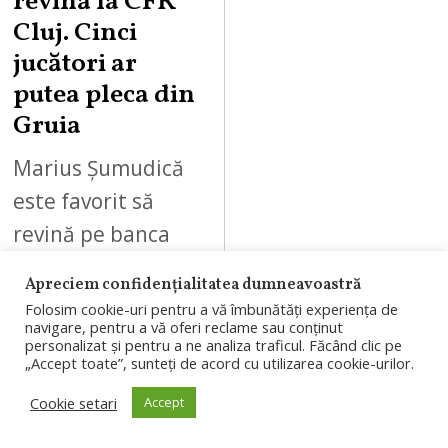
revină la CFR
Cluj. Cinci
jucători ar
putea pleca din
Gruia
Marius Șumudică
este favorit să
revină pe banca
CFR Cluj după 0-5
Apreciem confidențialitatea dumneavoastră
cu Tromso.
Folosim cookie-uri pentru a vă îmbunătăți experiența de
navigare, pentru a vă oferi reclame sau conținut
Conducerea ar
personalizat și pentru a ne analiza traficul. Făcând clic pe
căuta și soluții
„Accept toate”, sunteți de acord cu utilizarea cookie-urilor.
pentru plecarea
Cookie setari
Accept
a…