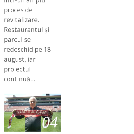
într-un amplu
proces de
revitalizare.
Restaurantul și
parcul se
redeschid pe 18
august, iar
proiectul
continuă…
04