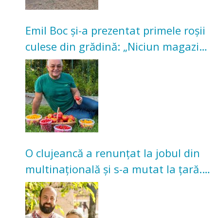
Emil Boc și-a prezentat primele roșii
culese din grădină: „Niciun magazin
nu poate oferi această satisfacție”
O clujeancă a renunțat la jobul din
multinațională și s-a mutat la țară.
Acum cultivă legume în grădina
bunicilor