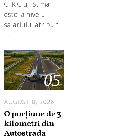
CFR Cluj. Suma
este la nivelul
salariului atribuit
lui…
05
AUGUST 8, 2026
A
U
O porțiune de 3
G
kilometri din
U
Autostrada
S