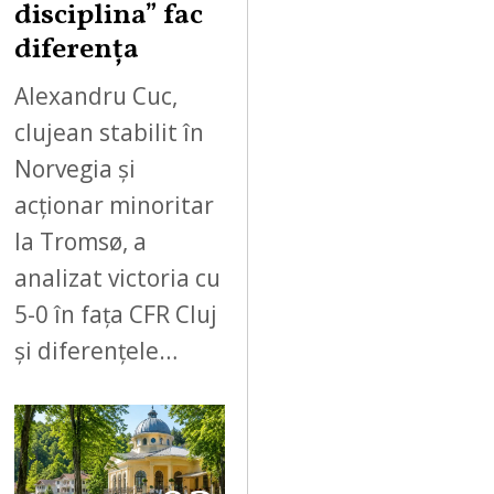
disciplina” fac
diferența
Alexandru Cuc,
clujean stabilit în
Norvegia și
acționar minoritar
la Tromsø, a
analizat victoria cu
5-0 în fața CFR Cluj
și diferențele…