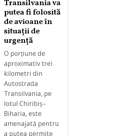
Transilvania va
T
putea fi folosită
8
,
de avioane în
2
situații de
0
urgență
2
6
O porțiune de
aproximativ trei
kilometri din
Autostrada
Transilvania, pe
lotul Chiribiș–
Biharia, este
amenajată pentru
a putea permite