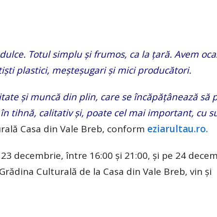
ă dulce. Totul simplu și frumos, ca la țară. Avem oca
ști plastici, meșteșugari și mici producători.
tate și muncă din plin, care se încăpățânează să 
în tihnă, calitativ și, poate cel mai important, cu su
turală Casa din Vale Breb, conform
eziarultau.ro.
23 decembrie, între 16:00 și 21:00, și pe 24 decem
 Grădina Culturală de la Casa din Vale Breb, vin și