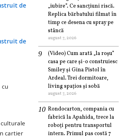
„iubire”. Ce sancțiuni riscă.
Replica bărbatului filmat în
timp ce desena cu spray pe
stâncă
august 7, 2026
(Video) Cum arată „la roşu”
casa pe care şi-o construiesc
Smiley şi Gina Pistol în
Ardeal. Trei dormitoare,
 cu
living spațios și sobă
august 7, 2026
Rondocarton, compania cu
fabrică la Apahida, trece la
 culturale
roboți pentru transportul
n cartier
intern. Primul pas costă 7