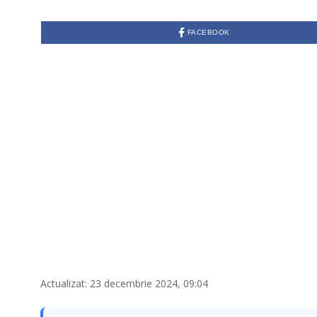
C
E
M
FACEBOOK
B
R
I
E
2
3
,
2
0
2
4
Actualizat: 23 decembrie 2024, 09:04