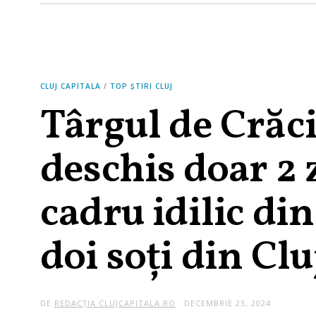
CLUJ CAPITALA
/
TOP ȘTIRI CLUJ
Târgul de Crăc
deschis doar 2 z
cadru idilic di
doi soți din Clu
DE
REDACȚIA CLUJCAPITALA.RO
DECEMBRIE 23, 2024
D
E