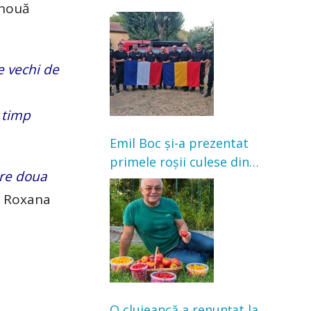
 nouă
Franța. Au intervenit la
incendii de vegetație și
pădure
e vechi de
i timp
Emil Boc și-a prezentat
primele roșii culese din
are doua
grădină: „Niciun magazin
s Roxana
nu poate oferi această
satisfacție”
O clujeancă a renunțat la