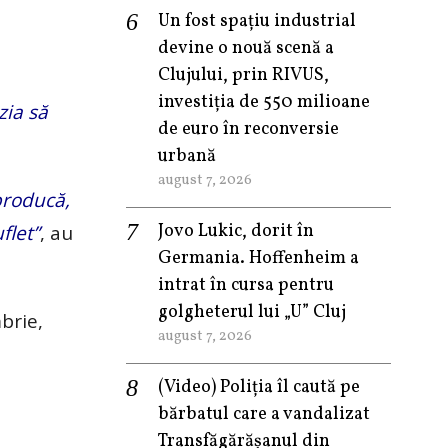
Un fost spațiu industrial
devine o nouă scenă a
Clujului, prin RIVUS,
investiția de 550 milioane
zia să
de euro în reconversie
urbană
august 7, 2026
producă,
Jovo Lukic, dorit în
flet”
, au
Germania. Hoffenheim a
intrat în cursa pentru
golgheterul lui „U” Cluj
brie,
august 7, 2026
(Video) Poliția îl caută pe
bărbatul care a vandalizat
Transfăgărășanul din