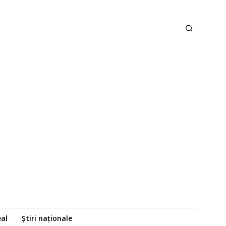
eal
Știri naționale