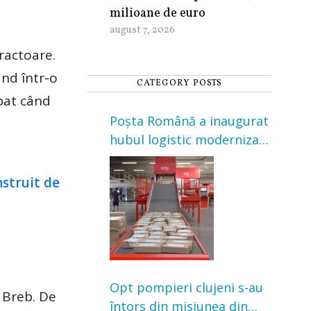
milioane de euro
august 7, 2026
tractoare.
ând într-o
CATEGORY POSTS
mbat când
Poșta Română a inaugurat
hubul logistic modernizat
din Cluj-Napoca. Investiție
de 3 milioane de euro
Opt pompieri clujeni s-au
 Breb. De
întors din misiunea din