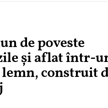
iun de poveste
ile și aflat într-u
n lemn, construit 
j