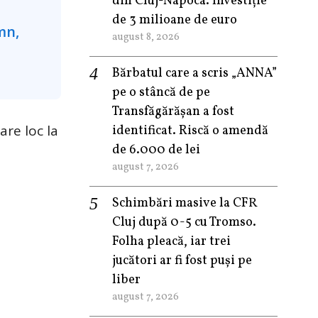
din Cluj-Napoca. Investiție
de 3 milioane de euro
august 8, 2026
Bărbatul care a scris „ANNA”
pe o stâncă de pe
Transfăgărășan a fost
are loc la
identificat. Riscă o amendă
de 6.000 de lei
august 7, 2026
Schimbări masive la CFR
Cluj după 0-5 cu Tromso.
Folha pleacă, iar trei
jucători ar fi fost puși pe
liber
august 7, 2026