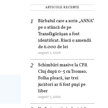
ARTICOLE RECENTE
Bărbatul care a scris „ANNA”
pe o stâncă de pe
Transfăgărășan a fost
identificat. Riscă o amendă
de 6.000 de lei
august 7, 2026
Schimbări masive la CFR
Cluj după 0-5 cu Tromso.
Folha pleacă, iar trei
jucători ar fi fost puși pe
liber
august 7, 2026