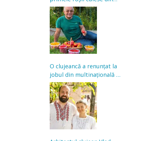
grădină: „Niciun magazin
nu poate oferi această
satisfacție”
O clujeancă a renunțat la
jobul din multinațională și
s-a mutat la țară. Acum
cultivă legume în grădina
bunicilor