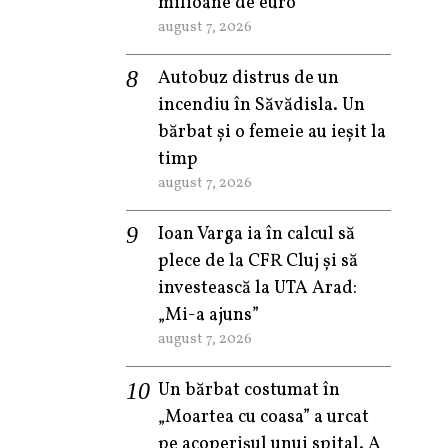
milioane de euro
august 7, 2026
Autobuz distrus de un
incendiu în Săvădisla. Un
bărbat și o femeie au ieșit la
timp
august 7, 2026
Ioan Varga ia în calcul să
plece de la CFR Cluj și să
investească la UTA Arad:
„Mi-a ajuns”
august 7, 2026
Un bărbat costumat în
„Moartea cu coasa” a urcat
pe acoperișul unui spital. A