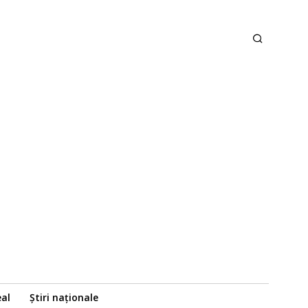
eal
Știri naționale