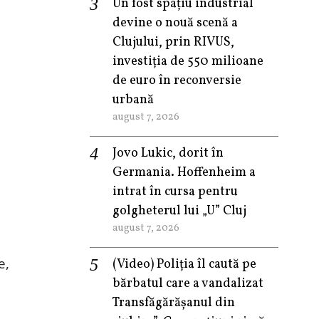
Un fost spațiu industrial
devine o nouă scenă a
Clujului, prin RIVUS,
investiția de 550 milioane
de euro în reconversie
urbană
august 7, 2026
Jovo Lukic, dorit în
Germania. Hoffenheim a
intrat în cursa pentru
golgheterul lui „U” Cluj
august 7, 2026
e,
(Video) Poliția îl caută pe
bărbatul care a vandalizat
Transfăgărășanul din