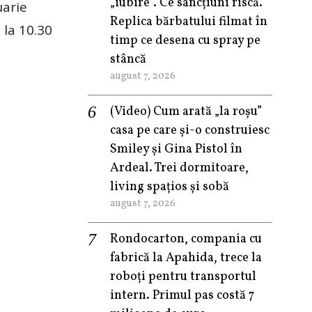
„iubire”. Ce sancțiuni riscă.
uarie
Replica bărbatului filmat în
 la 10.30
timp ce desena cu spray pe
stâncă
august 7, 2026
(Video) Cum arată „la roşu”
casa pe care şi-o construiesc
Smiley şi Gina Pistol în
Ardeal. Trei dormitoare,
living spațios și sobă
august 7, 2026
Rondocarton, compania cu
fabrică la Apahida, trece la
roboți pentru transportul
intern. Primul pas costă 7