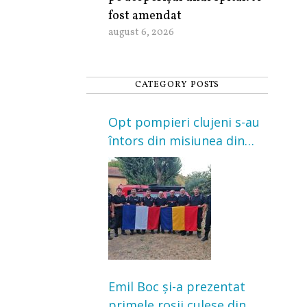
fost amendat
august 6, 2026
CATEGORY POSTS
Opt pompieri clujeni s-au
întors din misiunea din
Franța. Au intervenit la
incendii de vegetație și
pădure
Emil Boc și-a prezentat
primele roșii culese din