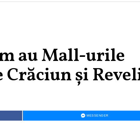
am au Mall-urile
de Crăciun și Reve
MESSENGER