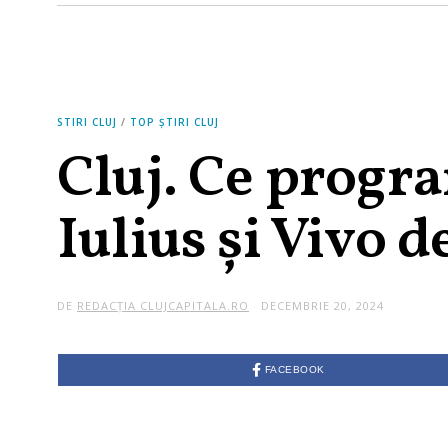
STIRI CLUJ
/
TOP ȘTIRI CLUJ
Cluj. Ce progr
Iulius și Vivo 
DE
REDACȚIA CLUJCAPITALA.RO
DECEMBRIE 20, 2024
D
E
C
E
M
FACEBOOK
B
R
I
E
2