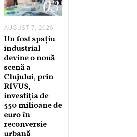
03
AUGUST 7, 2026
Un fost spațiu
industrial
devine o nouă
scenă a
Clujului, prin
RIVUS,
investiția de
550 milioane de
euro în
reconversie
urbană