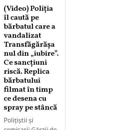
U
(Video) Poliția
G
îl caută pe
U
bărbatul care a
S
vandalizat
T
Transfăgărășa
7
,
nul din „iubire”.
2
Ce sancțiuni
0
riscă. Replica
2
bărbatului
6
filmat în timp
ce desena cu
spray pe stâncă
Polițiștii și
comisarii Gărzii de