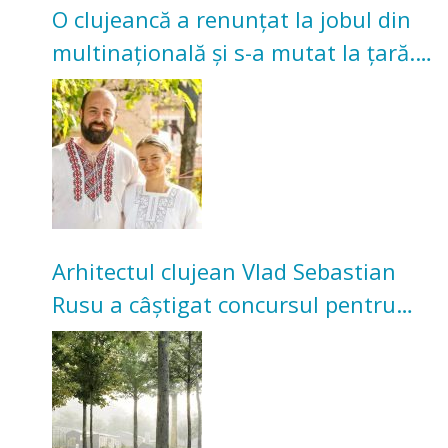
O clujeancă a renunțat la jobul din
multinațională și s-a mutat la țară.
Acum cultivă legume în grădina
bunicilor
Arhitectul clujean Vlad Sebastian
Rusu a câștigat concursul pentru
transformarea Grădinii Casei
Universitarilor