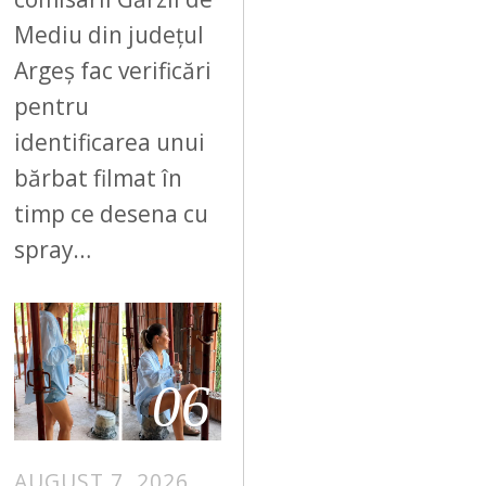
Mediu din județul
Argeș fac verificări
pentru
identificarea unui
bărbat filmat în
timp ce desena cu
spray…
06
AUGUST 7, 2026