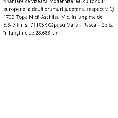
finanțare ce vizează modernizarea, cu fonduri
europene, a două drumuri județene, respectiv DJ
170B Topa Mică-Așchileu Mic, în lungime de
5,847 km și DJ 103K Căpușu Mare – Râșca – Beliș,
în lungime de 28,683 km.