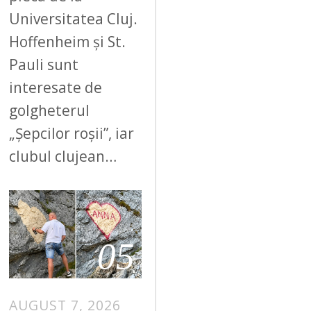
Universitatea Cluj.
Hoffenheim și St.
Pauli sunt
interesate de
golgheterul
„Șepcilor roșii”, iar
clubul clujean…
05
AUGUST 7, 2026
A