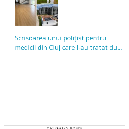
Scrisoarea unui polițist pentru
medicii din Cluj care l-au tratat după
un accident: „Nu m-am simțit un
număr”
CATEGORY POSTS