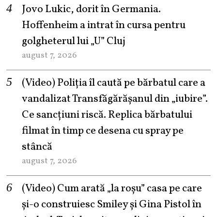
Jovo Lukic, dorit în Germania.
Hoffenheim a intrat în cursa pentru
golgheterul lui „U” Cluj
august 7, 2026
(Video) Poliția îl caută pe bărbatul care a
vandalizat Transfăgărășanul din „iubire”.
Ce sancțiuni riscă. Replica bărbatului
filmat în timp ce desena cu spray pe
stâncă
august 7, 2026
(Video) Cum arată „la roşu” casa pe care
şi-o construiesc Smiley şi Gina Pistol în