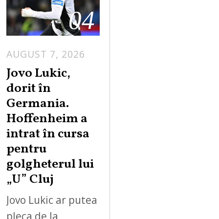
04
AUGUST 7, 2026
Jovo Lukic,
dorit în
Germania.
Hoffenheim a
intrat în cursa
pentru
golgheterul lui
„U” Cluj
Jovo Lukic ar putea
pleca de la