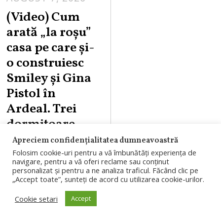
(Video) Cum
arată „la roşu”
casa pe care şi-
o construiesc
Smiley şi Gina
Pistol în
Ardeal. Trei
dormitoare,
living spațios și
Apreciem confidențialitatea dumneavoastră
sobă
Folosim cookie-uri pentru a vă îmbunătăți experiența de
navigare, pentru a vă oferi reclame sau conținut
personalizat și pentru a ne analiza traficul. Făcând clic pe
Smiley și Gina
„Accept toate”, sunteți de acord cu utilizarea cookie-urilor.
Pistol construiesc
Cookie setari
Accept
o casă de familie