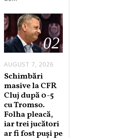
02
AUGUST 7, 2026
Schimbări
masive la CFR
Cluj după 0-5
cu Tromso.
Folha pleacă,
iar trei jucători
ar fi fost puși pe