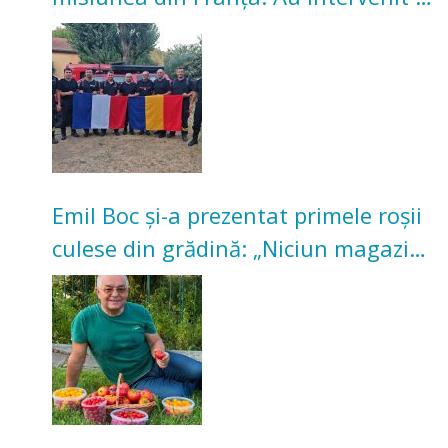
incendii de vegetație și pădure
Emil Boc și-a prezentat primele roșii
culese din grădină: „Niciun magazin
nu poate oferi această satisfacție”