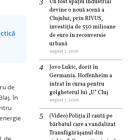
Un fost spațiu industrial
devine o nouă scenă a
Clujului, prin RIVUS,
investiția de 550 milioane
de euro în reconversie
urbană
august 7, 2026
Jovo Lukic, dorit în
Germania. Hoffenheim a
intrat în cursa pentru
tru de
golgheterul lui „U” Cluj
laj, în
august 7, 2026
entru
(Video) Poliția îl caută pe
 energie
bărbatul care a vandalizat
Transfăgărășanul din
, de