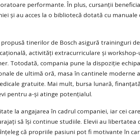
oratoare performante. În plus, cursanții benefici
ei și au acces la o bibliotecă dotată cu manuale
a propusă tinerilor de Bosch asigură traininguri d
vocațională, activități extracurriculare și workshop-
rainer. Totodată, compania pune la dispoziție echi
ionale de ultimă oră, masa în cantinele moderne a
 medicale gratuite. Mai mult, bursa lunară, finanțat
vi pentru a-și atinge potențialul.
itate la angajarea în cadrul companiei, iar cei car
jați să își continue studiile. Elevii au libertatea 
înțeleg că propriile pasiuni pot fi motivante în car