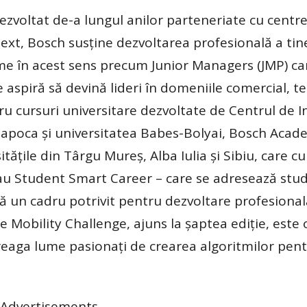
ezvoltat de-a lungul anilor parteneriate cu centr
ntext, Bosch susține dezvoltarea profesională a tin
e în acest sens precum Junior Managers (JMP) car
ce aspiră să devină lideri în domeniile comercial, te
ru cursuri universitare dezvoltate de Centrul de I
-Napoca și universitatea Babes-Bolyai, Bosch Acad
ățile din Târgu Mureș, Alba Iulia și Sibiu, care c
 sau Student Smart Career – care se adresează stud
ă un cadru potrivit pentru dezvoltare profesional
e Mobility Challenge, ajuns la șaptea ediție, este 
reaga lume pasionați de crearea algoritmilor pen
Advertisements