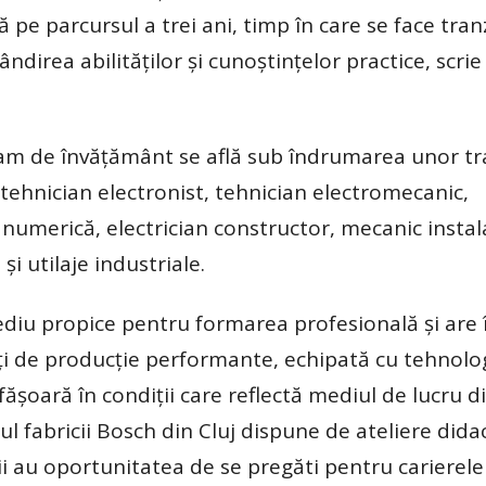
ă pe parcursul a trei ani, timp în care se face tranz
irea abilităților și cunoștințelor practice, scrie
ram de învățământ se află sub îndrumarea unor tr
m tehnician electronist, tehnician electromecanic,
numerică, electrician constructor, mecanic instalaț
și utilaje industriale.
iu propice pentru formarea profesională și are 
ăți de producție performante, echipată cu tehnolog
fășoară în condiții care reflectă mediul de lucru d
ul fabricii Bosch din Cluj dispune de ateliere dida
levii au oportunitatea de se pregăti pentru carierele 