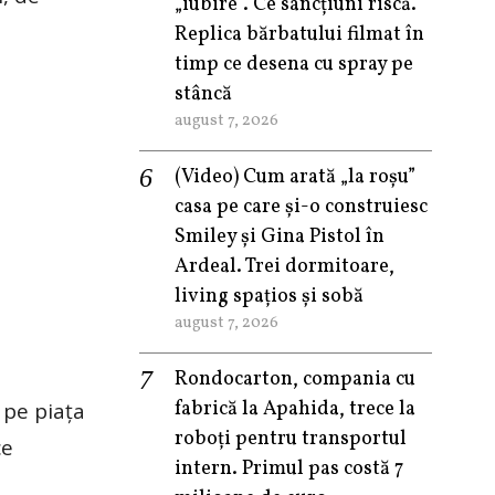
„iubire”. Ce sancțiuni riscă.
Replica bărbatului filmat în
timp ce desena cu spray pe
stâncă
august 7, 2026
(Video) Cum arată „la roşu”
casa pe care şi-o construiesc
Smiley şi Gina Pistol în
Ardeal. Trei dormitoare,
living spațios și sobă
august 7, 2026
Rondocarton, compania cu
fabrică la Apahida, trece la
 pe piața
roboți pentru transportul
ce
intern. Primul pas costă 7