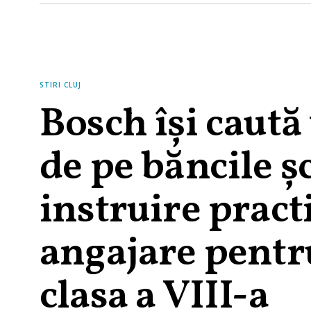
STIRI CLUJ
Bosch își caută 
de pe băncile șc
instruire practi
angajare pentr
clasa a VIII-a