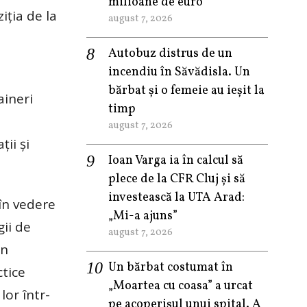
milioane de euro
iția de la
august 7, 2026
Autobuz distrus de un
incendiu în Săvădisla. Un
bărbat și o femeie au ieșit la
aineri
timp
august 7, 2026
ii și
Ioan Varga ia în calcul să
plece de la CFR Cluj și să
investească la UTA Arad:
în vedere
„Mi-a ajuns”
ii de
august 7, 2026
in
Un bărbat costumat în
ctice
„Moartea cu coasa” a urcat
lor într-
pe acoperișul unui spital. A