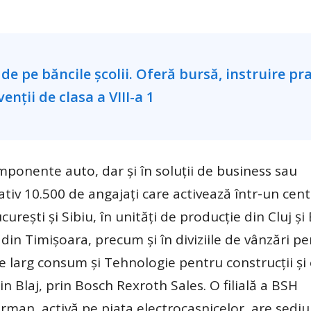
mponente auto, dar și în soluții de business sau
iv 10.500 de angajați care activează într-un cen
urești și Sibiu, în unități de producție din Cluj și B
 din Timișoara, precum și în diviziile de vânzări p
e larg consum și Tehnologie pentru construcții și
n Blaj, prin Bosch Rexroth Sales. O filială a BSH
man, activă pe piața electrocasnicelor, are sediul