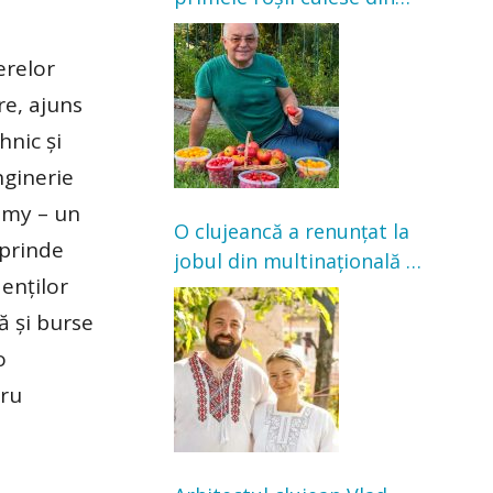
grădină: „Niciun magazin
e
nu poate oferi această
erelor
satisfacție”
e, ajuns
hnic și
nginerie
emy – un
O clujeancă a renunțat la
uprinde
jobul din multinațională și
enților
s-a mutat la țară. Acum
cultivă legume în grădina
ă și burse
bunicilor
o
tru