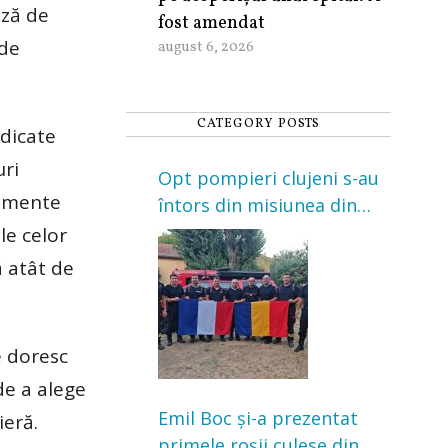
ază de
fost amendat
 de
august 6, 2026
CATEGORY POSTS
edicate
uri
Opt pompieri clujeni s-au
pamente
întors din misiunea din
Franța. Au intervenit la
le celor
incendii de vegetație și
ă atât de
pădure
e doresc
de a alege
Emil Boc și-a prezentat
ieră.
primele roșii culese din