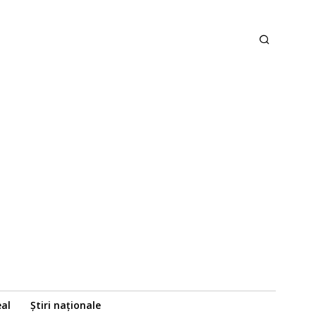
eal
Știri naționale