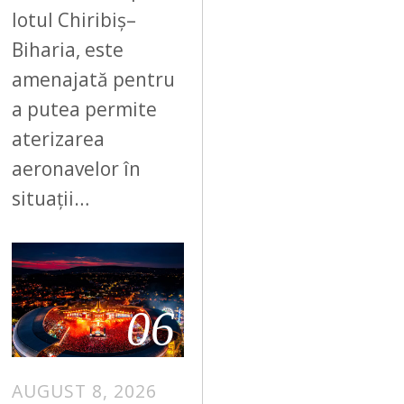
lotul Chiribiș–
Biharia, este
amenajată pentru
a putea permite
aterizarea
aeronavelor în
situații…
06
AUGUST 8, 2026