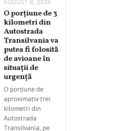
AUGUST 8, 2026
A
U
O porțiune de 3
G
kilometri din
U
Autostrada
S
Transilvania va
T
putea fi folosită
8
,
de avioane în
2
situații de
0
urgență
2
6
O porțiune de
aproximativ trei
kilometri din
Autostrada
Transilvania, pe