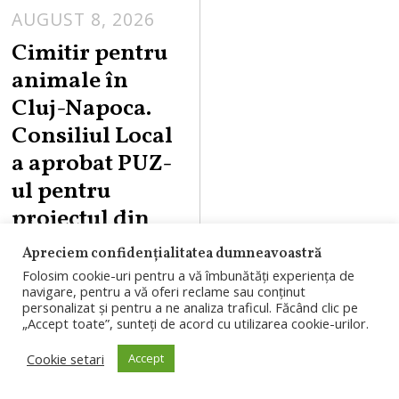
AUGUST 8, 2026
Cimitir pentru
animale în
Cluj-Napoca.
Consiliul Local
a aprobat PUZ-
ul pentru
proiectul din
Valea
Apreciem confidențialitatea dumneavoastră
Gârbăului
Folosim cookie-uri pentru a vă îmbunătăți experiența de
navigare, pentru a vă oferi reclame sau conținut
personalizat și pentru a ne analiza traficul. Făcând clic pe
Consiliul Local
„Accept toate”, sunteți de acord cu utilizarea cookie-urilor.
Cluj-Napoca a
Cookie setari
Accept
aprobat PUZ-ul