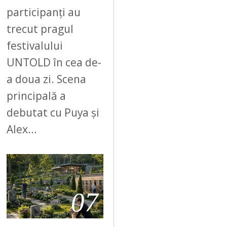
participanți au
trecut pragul
festivalului
UNTOLD în cea de-
a doua zi. Scena
principală a
debutat cu Puya și
Alex…
07