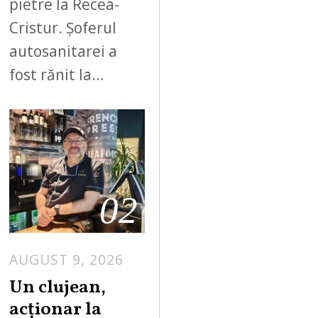
pietre la Recea-
Cristur. Șoferul
autosanitarei a
fost rănit la…
02
AUGUST 9, 2026
Un clujean,
acționar la