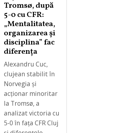
Tromsø, după
5-0 cu CFR:
„Mentalitatea,
organizarea și
disciplina” fac
diferența
Alexandru Cuc,
clujean stabilit în
Norvegia și
acționar minoritar
la Tromsø, a
analizat victoria cu
5-0 în fața CFR Cluj
și diferențele…