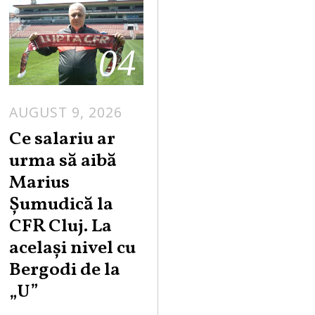
04
AUGUST 9, 2026
Ce salariu ar
urma să aibă
Marius
Șumudică la
CFR Cluj. La
același nivel cu
Bergodi de la
„U”