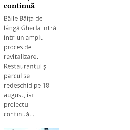
0
continuă
2
6
Băile Băița de
lângă Gherla intră
într-un amplu
proces de
revitalizare.
Restaurantul și
parcul se
redeschid pe 18
august, iar
proiectul
continuă…