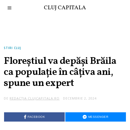
CLUJ CAPITALA
STIRI CLUJ
Floreștiul va depăși Brăila
ca populație în câțiva ani,
spune un expert
DE
REDACȚIA CLUJCAPITALA.RO
DECEMBRIE 2, 2024
FACEBOOK
MESSENGER