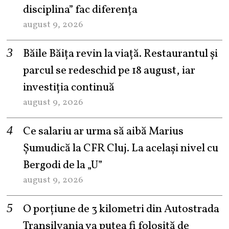
disciplina” fac diferența
august 9, 2026
Băile Băița revin la viață. Restaurantul și
parcul se redeschid pe 18 august, iar
investiția continuă
august 9, 2026
Ce salariu ar urma să aibă Marius
Șumudică la CFR Cluj. La același nivel cu
Bergodi de la „U”
august 9, 2026
O porțiune de 3 kilometri din Autostrada
Transilvania va putea fi folosită de