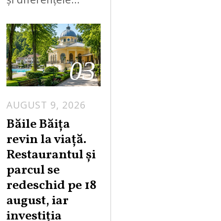
03
AUGUST 9, 2026
A
U
Băile Băița
G
revin la viață.
U
Restaurantul și
S
parcul se
T
redeschid pe 18
9
,
august, iar
2
investiția