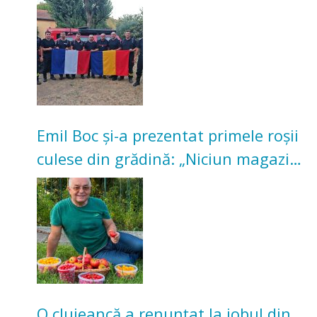
incendii de vegetație și pădure
Emil Boc și-a prezentat primele roșii
culese din grădină: „Niciun magazin
nu poate oferi această satisfacție”
O clujeancă a renunțat la jobul din