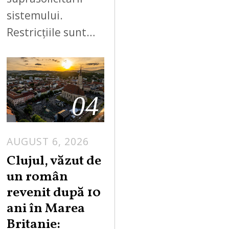
sistemului.
Restricțiile sunt…
04
AUGUST 6, 2026
Clujul, văzut de
un român
revenit după 10
ani în Marea
Britanie: