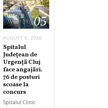
05
AUGUST 6, 2026
Spitalul
Județean de
Urgență Cluj
face angajări.
76 de posturi
scoase la
concurs
Spitalul Clinic