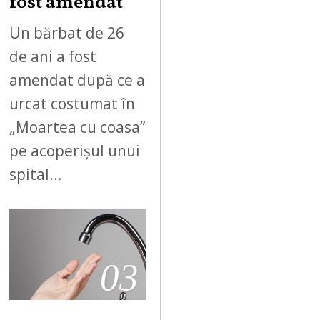
fost amendat
Un bărbat de 26
de ani a fost
amendat după ce a
urcat costumat în
„Moartea cu coasa”
pe acoperișul unui
spital…
03