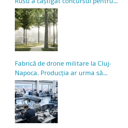
Rusu a câștigat concursul pentru
transformarea Grădinii Casei
Universitarilor
Fabrică de drone militare la Cluj-
Napoca. Producția ar urma să
înceapă în toamna acestui an