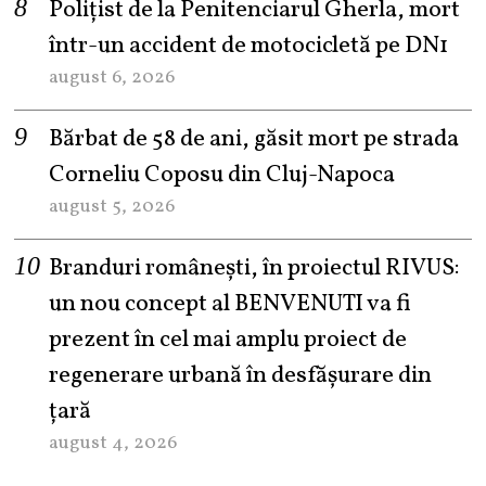
Polițist de la Penitenciarul Gherla, mort
într-un accident de motocicletă pe DN1
august 6, 2026
Bărbat de 58 de ani, găsit mort pe strada
Corneliu Coposu din Cluj-Napoca
august 5, 2026
Branduri românești, în proiectul RIVUS:
un nou concept al BENVENUTI va fi
prezent în cel mai amplu proiect de
regenerare urbană în desfășurare din
țară
august 4, 2026