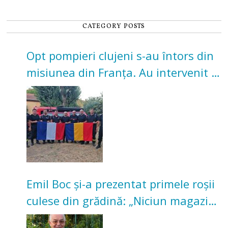
CATEGORY POSTS
Opt pompieri clujeni s-au întors din
misiunea din Franța. Au intervenit la
incendii de vegetație și pădure
Emil Boc și-a prezentat primele roșii
culese din grădină: „Niciun magazin
nu poate oferi această satisfacție”