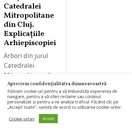
Catedralei
Mitropolitane
din Cluj.
Explicațiile
Arhiepiscopiei
Arbori din jurul
Catedralei
Mitropolitane din
Cluj-Napoca vor fi
Apreciem confidențialitatea dumneavoastră
Folosim cookie-uri pentru a vă îmbunătăți experiența de
toaletați sau
navigare, pentru a vă oferi reclame sau conținut
personalizat și pentru a ne analiza traficul. Făcând clic pe
îndepărtați în
„Accept toate”, sunteți de acord cu utilizarea cookie-urilor.
cadrul lucrărilor de
Cookie setari
Accept
restaurare.