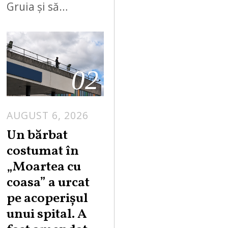
Gruia și să…
02
AUGUST 6, 2026
Un bărbat
costumat în
„Moartea cu
coasa” a urcat
pe acoperișul
unui spital. A