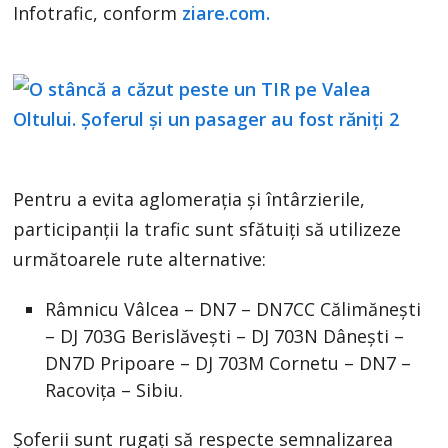
Infotrafic, conform
ziare.com.
Pentru a evita aglomerația și întârzierile,
participanții la trafic sunt sfătuiți să utilizeze
următoarele rute alternative:
Râmnicu Vâlcea – DN7 – DN7CC Călimănești
– DJ 703G Berislăvești – DJ 703N Dânești –
DN7D Pripoare – DJ 703M Cornetu – DN7 –
Racovița – Sibiu.
Șoferii sunt rugați să respecte semnalizarea