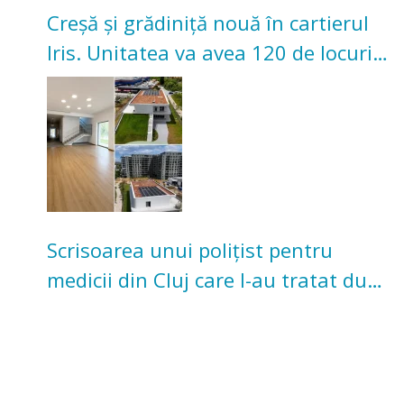
Creșă și grădiniță nouă în cartierul
Iris. Unitatea va avea 120 de locuri
pentru copii
Scrisoarea unui polițist pentru
medicii din Cluj care l-au tratat după
un accident: „Nu m-am simțit un
număr”