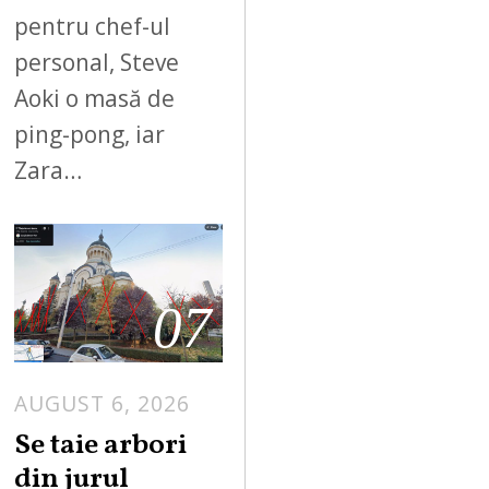
pentru chef-ul
personal, Steve
Aoki o masă de
ping-pong, iar
Zara…
07
AUGUST 6, 2026
Se taie arbori
din jurul