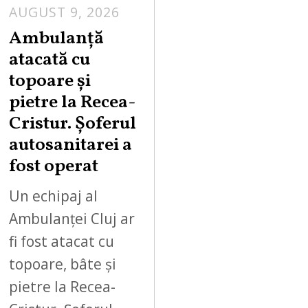
AUGUST 9, 2026
Ambulanță
atacată cu
topoare și
pietre la Recea-
Cristur. Șoferul
autosanitarei a
fost operat
Un echipaj al
Ambulanței Cluj ar
fi fost atacat cu
topoare, bâte și
pietre la Recea-