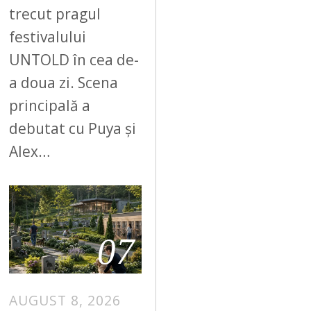
trecut pragul
festivalului
UNTOLD în cea de-
a doua zi. Scena
principală a
debutat cu Puya și
Alex…
07
AUGUST 8, 2026