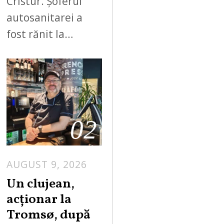
Cristur. Șoferul
autosanitarei a
fost rănit la…
02
AUGUST 9, 2026
Un clujean,
acționar la
Tromsø, după