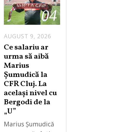
04
AUGUST 9, 2026
Ce salariu ar
urma să aibă
Marius
Șumudică la
CFR Cluj. La
același nivel cu
Bergodi de la
„U”
Marius Șumudică