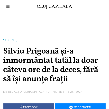
CLUJ CAPITALA
STIRI CLUJ
Silviu Prigoană și-a
înmormântat tatăl la doar
câteva ore de la deces, fără
să își anunțe frații
DE
REDACȚIA CLUJCAPITALA.RO
NOIEMBRIE 26, 2024
FACEBOOK
MESSENGER