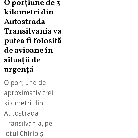
O porțiune de 3
G
kilometri din
U
Autostrada
S
Transilvania va
T
putea fi folosită
8
,
de avioane în
2
situații de
0
urgență
2
6
O porțiune de
aproximativ trei
kilometri din
Autostrada
Transilvania, pe
lotul Chiribiș–