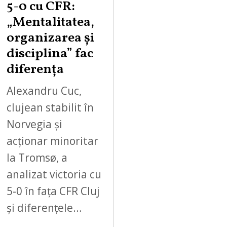
5-0 cu CFR:
„Mentalitatea,
organizarea și
disciplina” fac
diferența
Alexandru Cuc,
clujean stabilit în
Norvegia și
acționar minoritar
la Tromsø, a
analizat victoria cu
5-0 în fața CFR Cluj
și diferențele…