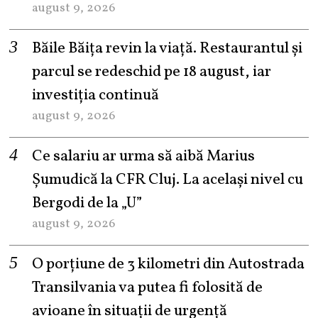
august 9, 2026
Băile Băița revin la viață. Restaurantul și
parcul se redeschid pe 18 august, iar
investiția continuă
august 9, 2026
Ce salariu ar urma să aibă Marius
Șumudică la CFR Cluj. La același nivel cu
Bergodi de la „U”
august 9, 2026
O porțiune de 3 kilometri din Autostrada
Transilvania va putea fi folosită de
avioane în situații de urgență