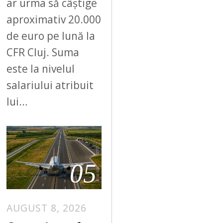
ar urma să câștige
aproximativ 20.000
de euro pe lună la
CFR Cluj. Suma
este la nivelul
salariului atribuit
lui…
05
AUGUST 8, 2026
A
U