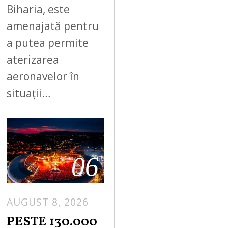
Biharia, este
amenajată pentru
a putea permite
aterizarea
aeronavelor în
situații…
06
AUGUST 8, 2026
PESTE 130.000