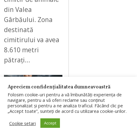
din Valea
Gârbăului. Zona
destinată
cimitirului va avea
8.610 metri
pătrați…
Apreciem confidențialitatea dumneavoastră
Folosim cookie-uri pentru a vă îmbunătăți experiența de
08
navigare, pentru a vă oferi reclame sau conținut
personalizat și pentru a ne analiza traficul. Făcând clic pe
„Accept toate”, sunteți de acord cu utilizarea cookie-urilor.
Cookie setari
Accept
AUGUST 8, 2026