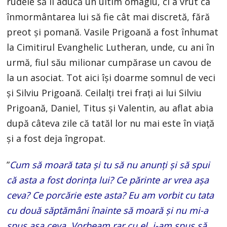
rudele să îi aducă un ultim omagiu, ci a vrut ca
înmormântarea lui să fie cât mai discretă, fără
preot și pomană. Vasile Prigoană a fost înhumat
la Cimitirul Evanghelic Lutheran, unde, cu ani în
urmă, fiul său milionar cumpărase un cavou de
la un asociat. Tot aici își doarme somnul de veci
și Silviu Prigoană. Ceilalți trei frați ai lui Silviu
Prigoană, Daniel, Titus și Valentin, au aflat abia
după câteva zile că tatăl lor nu mai este în viață
și a fost deja îngropat.
”
Cum să moară tata și tu să nu anunți și să spui
că asta a fost dorința lui? Ce părinte ar vrea așa
ceva? Ce porcărie este asta? Eu am vorbit cu tata
cu două săptămâni înainte să moară și nu mi-a
spus așa ceva. Vorbeam rar cu el, i-am spus să