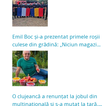
Emil Boc și-a prezentat primele roșii
culese din grădină: „Niciun magazin
nu poate oferi această satisfacție”
O clujeancă a renunțat la jobul din
multinațională și s-a mutat la țară.