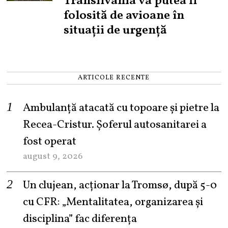
Transilvania va putea fi
folosită de avioane în
situații de urgență
ARTICOLE RECENTE
Ambulanță atacată cu topoare și pietre la
Recea-Cristur. Șoferul autosanitarei a
fost operat
august 9, 2026
Un clujean, acționar la Tromsø, după 5-0
cu CFR: „Mentalitatea, organizarea și
disciplina” fac diferența