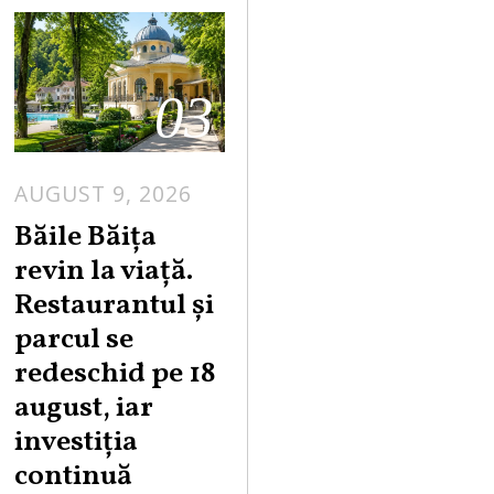
03
AUGUST 9, 2026
A
U
Băile Băița
G
revin la viață.
U
Restaurantul și
S
parcul se
T
redeschid pe 18
9
,
august, iar
2
investiția
0
continuă
2