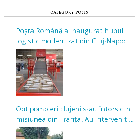
CATEGORY POSTS
Poșta Română a inaugurat hubul
logistic modernizat din Cluj-Napoca.
Investiție de 3 milioane de euro
Opt pompieri clujeni s-au întors din
misiunea din Franța. Au intervenit la
incendii de vegetație și pădure