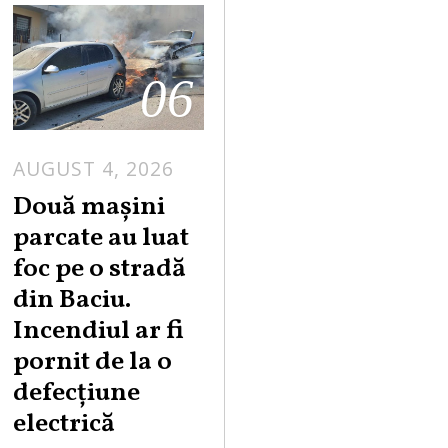
06
AUGUST 4, 2026
Două mașini
parcate au luat
foc pe o stradă
din Baciu.
Incendiul ar fi
pornit de la o
defecțiune
electrică