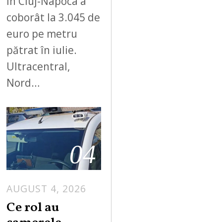
în Cluj-Napoca a
coborât la 3.045 de
euro pe metru
pătrat în iulie.
Ultracentral,
Nord…
04
AUGUST 4, 2026
Ce rol au