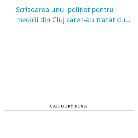
Scrisoarea unui polițist pentru
medicii din Cluj care l-au tratat după
un accident: „Nu m-am simțit un
număr”
CATEGORY POSTS