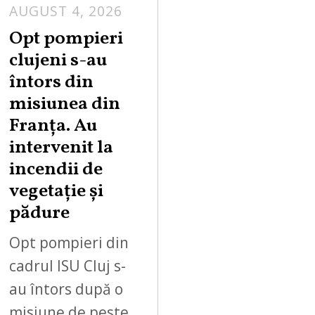
AUGUST 4, 2026
Opt pompieri
clujeni s-au
întors din
misiunea din
Franța. Au
intervenit la
incendii de
vegetație și
pădure
Opt pompieri din
cadrul ISU Cluj s-
au întors după o
misiune de peste