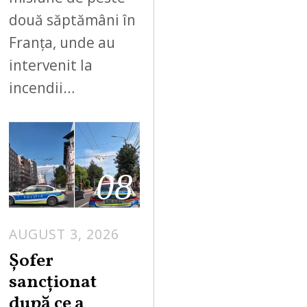
două săptămâni în
Franța, unde au
intervenit la
incendii…
08
AUGUST 3, 2026
Șofer
sancționat
după ce a