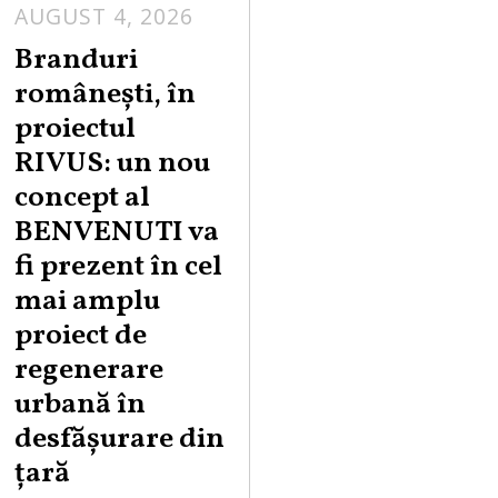
AUGUST 4, 2026
Branduri
românești, în
proiectul
RIVUS: un nou
concept al
BENVENUTI va
fi prezent în cel
mai amplu
proiect de
regenerare
urbană în
desfășurare din
țară