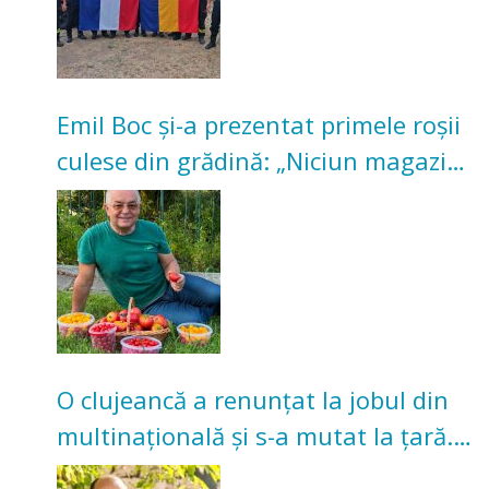
Emil Boc și-a prezentat primele roșii
culese din grădină: „Niciun magazin
nu poate oferi această satisfacție”
O clujeancă a renunțat la jobul din
multinațională și s-a mutat la țară.
Acum cultivă legume în grădina