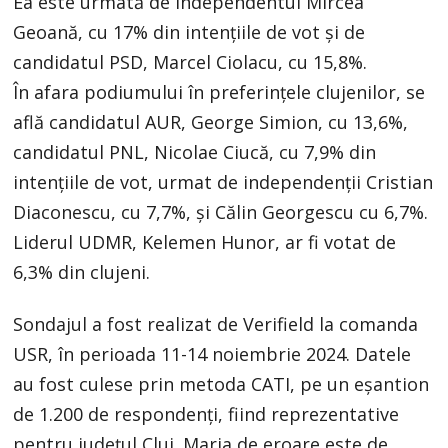
Ea este urmată de independentul Mircea
Geoană, cu 17% din intențiile de vot și de
candidatul PSD, Marcel Ciolacu, cu 15,8%.
În afara podiumului în preferințele clujenilor, se
află candidatul AUR, George Simion, cu 13,6%,
candidatul PNL, Nicolae Ciucă, cu 7,9% din
intențiile de vot, urmat de independenții Cristian
Diaconescu, cu 7,7%, și Călin Georgescu cu 6,7%.
Liderul UDMR, Kelemen Hunor, ar fi votat de
6,3% din clujeni.
Sondajul a fost realizat de Verifield la comanda
USR, în perioada 11-14 noiembrie 2024. Datele
au fost culese prin metoda CATI, pe un eșantion
de 1.200 de respondenți, fiind reprezentative
pentru județul Cluj. Marja de eroare este de