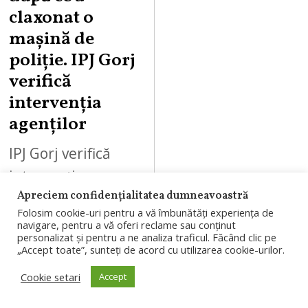
claxonat o
mașină de
poliție. IPJ Gorj
verifică
intervenția
agenților
IPJ Gorj verifică
intervenția unor
Apreciem confidențialitatea dumneavoastră
polițiști din Târgu
Folosim cookie-uri pentru a vă îmbunătăți experiența de
Jiu, după ce un
navigare, pentru a vă oferi reclame sau conținut
personalizat și pentru a ne analiza traficul. Făcând clic pe
șofer a susținut că
„Accept toate”, sunteți de acord cu utilizarea cookie-urilor.
a fost oprit și
Cookie setari
Accept
sancționat