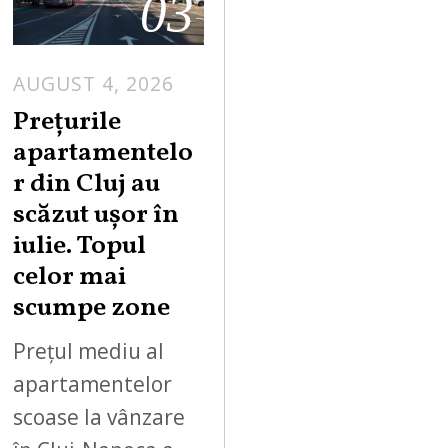
03
AUGUST 4, 2026
Prețurile
apartamentelo
r din Cluj au
scăzut ușor în
iulie. Topul
celor mai
scumpe zone
Prețul mediu al
apartamentelor
scoase la vânzare