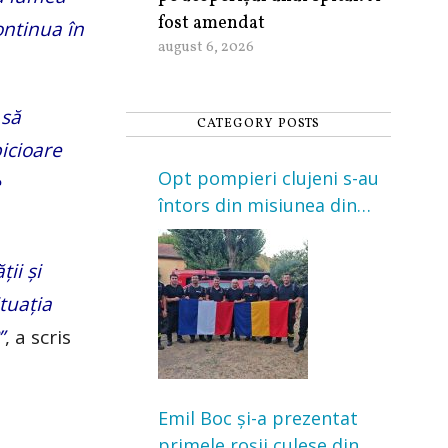
fost amendat
ontinua în
august 6, 2026
 să
CATEGORY POSTS
icioare
Opt pompieri clujeni s-au
e
întors din misiunea din
Franța. Au intervenit la
incendii de vegetație și
ii și
pădure
tuația
”
, a scris
Emil Boc și-a prezentat
primele roșii culese din