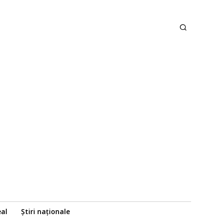
eal
Știri naționale