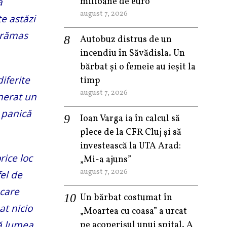
a
milioane de euro
august 7, 2026
te astăzi
u rămas
Autobuz distrus de un
incendiu în Săvădisla. Un
bărbat și o femeie au ieșit la
iferite
timp
august 7, 2026
enerat un
, panică
Ioan Varga ia în calcul să
plece de la CFR Cluj și să
investească la UTA Arad:
rice loc
„Mi-a ajuns”
august 7, 2026
el de
 care
Un bărbat costumat în
at nicio
„Moartea cu coasa” a urcat
nă lumea
pe acoperișul unui spital. A