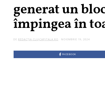
generat un bloc
împingea în to
DE
REDACȚIA CLUJCAPITALA.RO
NOIEMBRIE 19, 2024
FACEBOOK