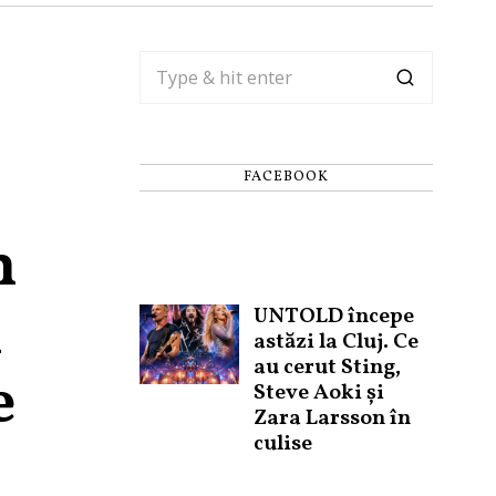
FACEBOOK
n
l
UNTOLD începe
astăzi la Cluj. Ce
au cerut Sting,
e
Steve Aoki și
Zara Larsson în
culise