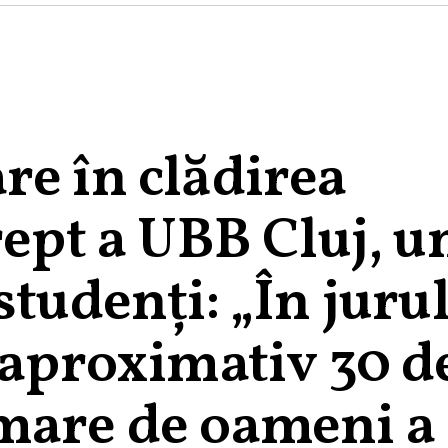
re în clădirea
rept a UBB Cluj, u
studenți: „În juru
 aproximativ 30 d
mare de oameni a