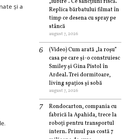
„iubire”. Ce sancțiuni riscă.
nate și a
Replica bărbatului filmat în
timp ce desena cu spray pe
stâncă
august 7, 2026
(Video) Cum arată „la roşu”
casa pe care şi-o construiesc
Smiley şi Gina Pistol în
Ardeal. Trei dormitoare,
living spațios și sobă
august 7, 2026
Rondocarton, compania cu
fabrică la Apahida, trece la
le.
roboți pentru transportul
intern. Primul pas costă 7