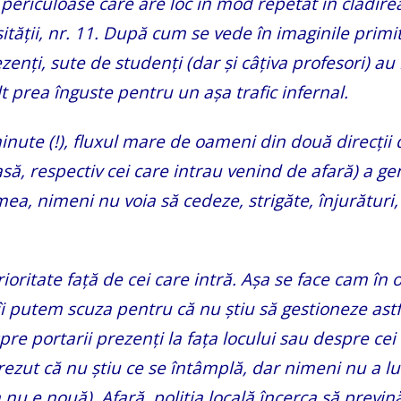
periculoase care are loc în mod repetat în clădire
ității, nr. 11. După cum se vede în imaginile primi
rezenți, sute de studenți (dar și câțiva profesori) a
ult prea înguste pentru un așa trafic infernal.
inute (!), fluxul mare de oameni din două direcții d
casă, respectiv cei care intrau venind de afară) a g
ea, nimeni nu voia să cedeze, strigăte, înjurături
ioritate față de cei care intră. Așa se face cam în o
îi putem scuza pentru că nu știu să gestioneze astf
pre portarii prezenți la fața locului sau despre cei
ezut că nu știu ce se întâmplă, dar nimeni nu a lu
 e nouă). Afară, poliția locală încerca să previ