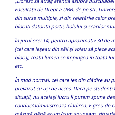
„Doresc să atrag atenția asupra busculadei 
Facultății de Drept a UBB, de pe str. Univers
din surse multiple, și din relatările celor p
blocați datorită porții, holului și scărilor m
În jurul orei 14, pentru aproximativ 30 de m
(cei care ieșeau din săli și voiau să plece a
blocaj, toată lumea se împingea în toată lum
etc.
În mod normal, cei care ies din clădire au pr
prevăzut cu uși de acces. Dacă pe studenți 
situații, nu același lucru îl putem spune des
conduc/administrează clădirea. E greu de cr
măsură până acum (cum spuneam, situația nu