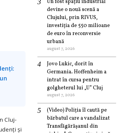
Un fost spațiu industrial
devine o nouă scenă a
Clujului, prin RIVUS,
investiția de 550 milioane
de euro în reconversie
urbană
august 7, 2026
Jovo Lukic, dorit în
Germania. Hoffenheim a
intrat în cursa pentru
golgheterul lui „U” Cluj
august 7, 2026
(Video) Poliția îl caută pe
bărbatul care a vandalizat
n Cluj-
Transfăgărășanul din
udenți și