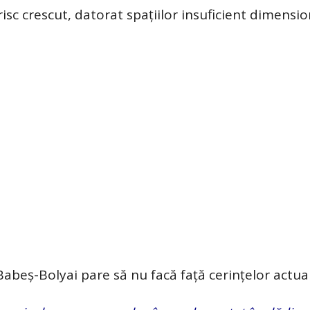
risc crescut, datorat spațiilor insuficient dimensio
 Babeș-Bolyai pare să nu facă față cerințelor actua