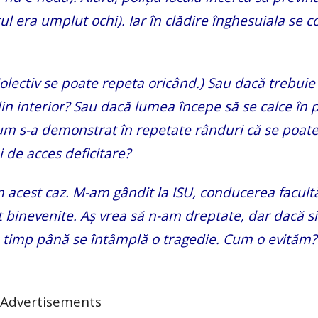
l era umplut ochi). Iar în clădire înghesuiala se c
olectiv se poate repeta oricând.) Sau dacă trebuie
n interior? Sau dacă lumea începe să se calce în p
 cum s-a demonstrat în repetate rânduri că se poat
 de acces deficitare?
n acest caz. M-am gândit la ISU, conducerea facultăț
nt binevenite. Aș vrea să n-am dreptate, dar dacă si
e timp până se întâmplă o tragedie. Cum o evităm?
Advertisements