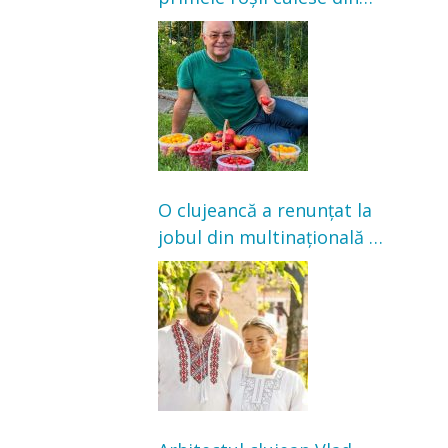
grădină: „Niciun magazin
nu poate oferi această
satisfacție”
O clujeancă a renunțat la
jobul din multinațională și
s-a mutat la țară. Acum
cultivă legume în grădina
bunicilor