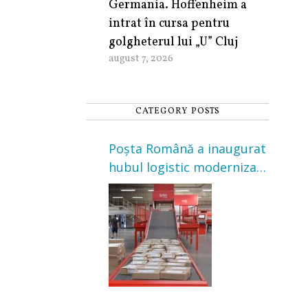
Germania. Hoffenheim a
intrat în cursa pentru
golgheterul lui „U” Cluj
august 7, 2026
CATEGORY POSTS
Poșta Română a inaugurat
hubul logistic modernizat
din Cluj-Napoca. Investiție
de 3 milioane de euro