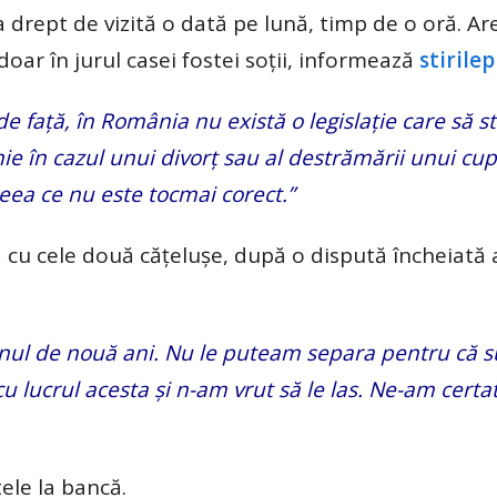
a drept de vizită o dată pe lună, timp de o oră. Ar
 doar în jurul casei fostei soții, informează
stirile
 față, în România nu există o legislație care să s
e în cazul unui divorț sau al destrămării unui cupl
eea ce nu este tocmai corect.”
ă cu cele două cățelușe, după o dispută încheiată 
unul de nouă ani. Nu le puteam separa pentru că s
 lucrul acesta și n-am vrut să le las. Ne-am certa
tele la bancă.