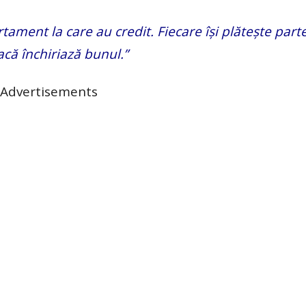
ament la care au credit. Fiecare își plătește part
acă închiriază bunul.”
Advertisements