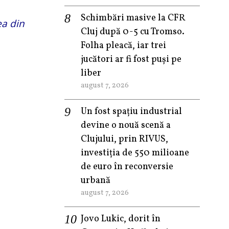
Schimbări masive la CFR
ea din
Cluj după 0-5 cu Tromso.
Folha pleacă, iar trei
jucători ar fi fost puși pe
liber
august 7, 2026
Un fost spațiu industrial
devine o nouă scenă a
Clujului, prin RIVUS,
investiția de 550 milioane
de euro în reconversie
urbană
august 7, 2026
Jovo Lukic, dorit în