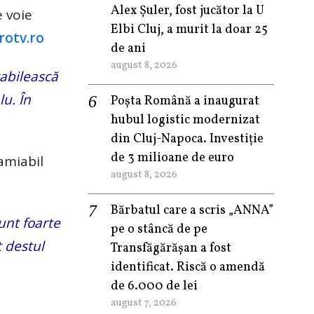
Alex Șuler, fost jucător la U
e voie
Elbi Cluj, a murit la doar 25
protv.ro
de ani
august 8, 2026
tabilească
u. În
Poșta Română a inaugurat
hubul logistic modernizat
din Cluj-Napoca. Investiție
de 3 milioane de euro
amiabil
august 8, 2026
Bărbatul care a scris „ANNA”
unt foarte
pe o stâncă de pe
t destul
Transfăgărășan a fost
identificat. Riscă o amendă
de 6.000 de lei
august 7, 2026