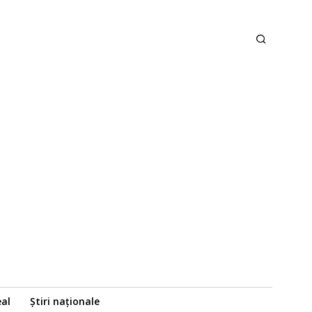
eal
Știri naționale