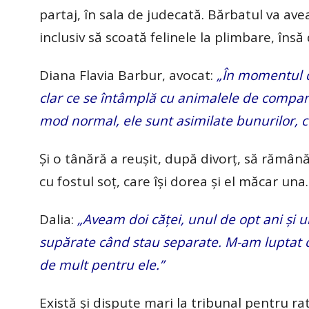
partaj, în sala de judecată. Bărbatul va ave
inclusiv să scoată felinele la plimbare, însă
Diana Flavia Barbur, avocat:
„În momentul de
clar ce se întâmplă cu animalele de compani
mod normal, ele sunt asimilate bunurilor, c
Și o tânără a reușit, după divorț, să rămân
cu fostul soț, care își dorea și el măcar una.
Dalia:
„Aveam doi căței, unul de opt ani și 
supărate când stau separate. M-am luptat cu
de mult pentru ele.”
Există și dispute mari la tribunal pentru ra