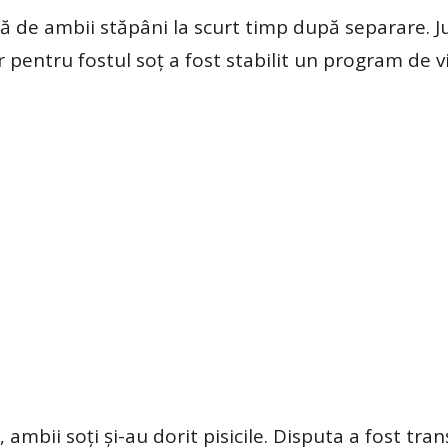
nță de ambii stăpâni la scurt timp după separare. J
pentru fostul soț a fost stabilit un program de vi
ambii soți și-au dorit pisicile. Disputa a fost tran