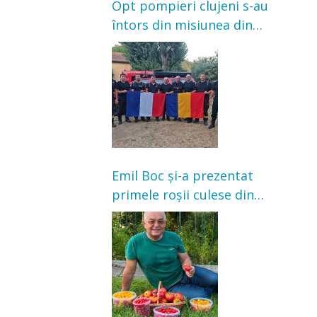
Opt pompieri clujeni s-au
întors din misiunea din
Franța. Au intervenit la
incendii de vegetație și
pădure
Emil Boc și-a prezentat
primele roșii culese din
grădină: „Niciun magazin
nu poate oferi această
satisfacție”